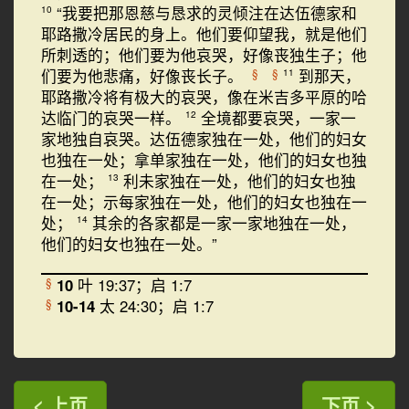
“我要把那恩慈与恳求的灵倾注在达伍德家和
10
耶路撒冷居民的身上。他们要仰望我，就是他们
所刺透的；他们要为他哀哭，好像丧独生子；他
们要为他悲痛，好像丧长子。
到那天，
§
§
11
耶路撒冷将有极大的哀哭，像在米吉多平原的哈
达临门的哀哭一样。
全境都要哀哭，一家一
12
家地独自哀哭。达伍德家独在一处，他们的妇女
也独在一处；拿单家独在一处，他们的妇女也独
在一处；
利未家独在一处，他们的妇女也独
13
在一处；示每家独在一处，他们的妇女也独在一
处；
其余的各家都是一家一家地独在一处，
14
他们的妇女也独在一处。”
10
叶 19:37；启 1:7
§
10-14
太 24:30；启 1:7
§
< 上页
下页 >