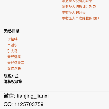
尔撒圣人没有犯过罪
尔撒圣人的教训：恕饶
尔撒圣人的升天
尔撒圣人再次降世的预兆
天经·目录
讨拉特
宰逋尔
引支勒
天经选集
天经选集二
女性选集
联系方式
隐私权政策
微信: tianjing_lianxi
QQ: 1125703759