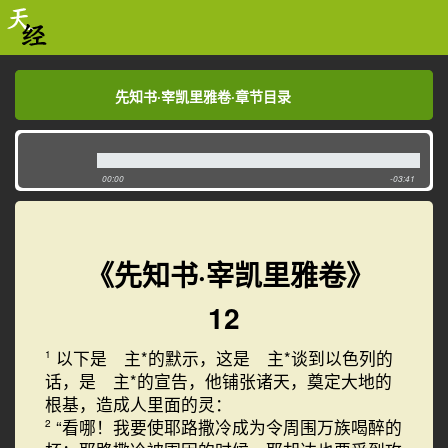
先知书·宰凯里雅卷·章节目录
先知书·宰凯里雅卷·章节目录
00:00
-03:41
《先知书·宰凯里雅卷》
12
以下是 主*的默示，这是 主*谈到以色列的
1
话，是 主*的宣告，他铺张诸天，奠定大地的
根基，造成人里面的灵：
“看哪！我要使耶路撒冷成为令周围万族喝醉的
2