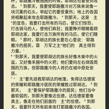
杯；耶路撒冷被围困的时候，耶胡达也要受到攻
击。
到那天，我要使耶路撒冷对万族来说像一
3
块沉重的石头，举起它的要受重伤；地上的各国
将相聚起来攻击耶路撒冷。
到那天，这是 主
4
*的宣告，我要打击所有的马匹，使它们惊恐，
打击骑马的人，使他们疯狂；我要睁开眼睛看顾
耶胡达家，我要打击万族所有的马匹，使它们瞎
眼。
那时，耶胡达的族长要在心里说：‘耶路
5
撒冷的居民，靠 万军之主*他们的 真主得到
力量。’
“到那天，我要使耶胡达的族长好像木柴中的火
6
盆，又好像禾捆中的火把；他们要向左右烧毁周
围的万族，但耶路撒冷的人将仍在城中原处安
居。
“ 主*要先拯救耶胡达的帐篷，免得达伍德家
7
的荣耀和耶路撒冷居民的荣耀胜过耶胡达。
到
8
那天， 主*要保护耶路撒冷的居民；他们当中
最软弱的，到那天要像达伍德，达伍德家要像
真主，像走在他们前面的 主*的信使。
到那
9
天，我要歼灭所有前来攻打耶路撒冷的各国。