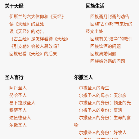
关于天经
回族生活
伊斯兰的六大信仰和《天经》
回族斋月封斋的劝告
读《天经》的益处
回族"古尔邦"节来历的
读《天经》的劝告
经文出处
《古兰经》是怎样看待《天经》
回族有关“洁净”的教训
《引支勒》会被人篡改吗？
回族饮酒的问题
回族轻看《天经》的后果
回族离婚问题
回族婚外遇的问题
圣人言行
尔撒圣人
阿丹圣人
尔撒圣人的降生
努哈圣人
尔撒圣人的母亲：麦尔彦
易卜拉欣圣人
尔撒圣人的身份：顿亚的光
穆萨圣人
尔撒圣人的身份：复活
达伍德圣人
尔撒圣人的身份：生命的食
尔撒圣人
物
尔撒圣人的身份：好牧人