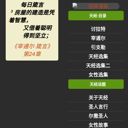
每日箴言
房屋的建造是凭
3
天经·目录
着智慧，
又借着聪明
讨拉特
得到坚立；
宰逋尔
《宰逋尔·箴言》
引支勒
第24章
天经选集
天经选集二
女性选集
天经话题
关于天经
圣人言行
尔撒圣人
女性故事