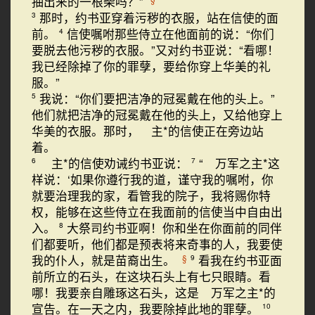
抽出来的一根柴吗？”
那时，约书亚穿着污秽的衣服，站在信使的面
3
前。
信使嘱咐那些侍立在他面前的说：“你们
4
要脱去他污秽的衣服。”又对约书亚说：“看哪！
我已经除掉了你的罪孽，要给你穿上华美的礼
服。”
我说：“你们要把洁净的冠冕戴在他的头上。”
5
他们就把洁净的冠冕戴在他的头上，又给他穿上
华美的衣服。那时， 主*的信使正在旁边站
着。
主*的信使劝诫约书亚说：
“ 万军之主*这
6
7
样说：‘如果你遵行我的道，谨守我的嘱咐，你
就要治理我的家，看管我的院子，我将赐你特
权，能够在这些侍立在我面前的信使当中自由出
入。
大祭司约书亚啊！你和坐在你面前的同伴
8
们都要听，他们都是预表将来奇事的人，我要使
我的仆人，就是苗裔出生。
看我在约书亚面
§
9
前所立的石头，在这块石头上有七只眼睛。看
哪！我要亲自雕琢这石头，这是 万军之主*的
宣告。在一天之内，我要除掉此地的罪孽。
10