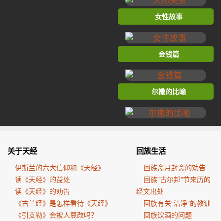
女性故事
金钱篇
尔撒的比喻
关于天经
回族生活
伊斯兰的六大信仰和《天经》
回族斋月封斋的劝告
读《天经》的益处
回族"古尔邦"节来历的
读《天经》的劝告
经文出处
《古兰经》是怎样看待《天经》
回族有关“洁净”的教训
《引支勒》会被人篡改吗？
回族饮酒的问题