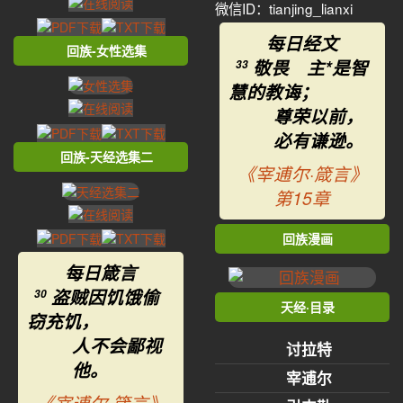
微信ID：tianjing_lianxi
每日经文
回族-女性选集
敬畏 主*是智
33
慧的教诲；
尊荣以前，
必有谦逊。
回族-天经选集二
《宰逋尔·箴言》
第15章
回族漫画
每日箴言
盗贼因饥饿偷
30
天经·目录
窃充饥，
人不会鄙视
讨拉特
他。
宰逋尔