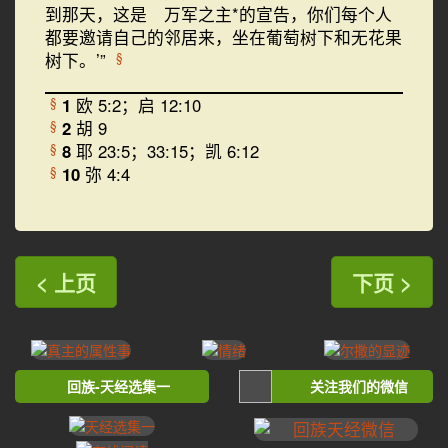
到那天，这是 万军之主*的宣告，你们每个人
都要邀请自己的邻居来，坐在葡萄树下和无花果
树下。’”
§
1
欧 5:2；启 12:10
§
2
胡 9
§
8
耶 23:5；33:15；凯 6:12
§
10
弥 4:4
§
< 上页
下页 >
回族-天经选集一
关注我们的微信