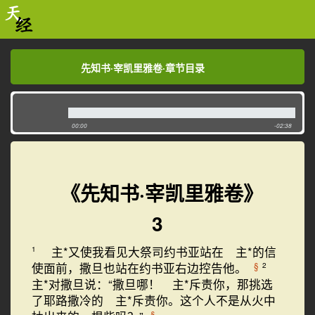
先知书·宰凯里雅卷·章节目录
先知书·宰凯里雅卷·章节目录
00:00
-02:38
《先知书·宰凯里雅卷》
3
主*又使我看见大祭司约书亚站在 主*的信
1
使面前，撒旦也站在约书亚右边控告他。
§
2
主*对撒旦说：“撒旦哪！ 主*斥责你，那挑选
了耶路撒冷的 主*斥责你。这个人不是从火中
§