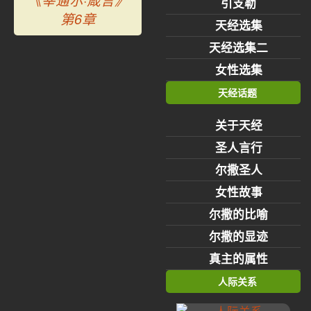
《宰逋尔·箴言》
引支勒
第6章
天经选集
天经选集二
女性选集
天经话题
关于天经
圣人言行
尔撒圣人
女性故事
尔撒的比喻
尔撒的显迹
真主的属性
人际关系