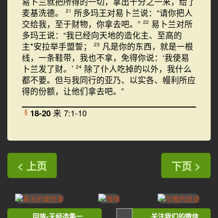
易卜兰就把所得的一切，拿出十分之一来，给了
麦基洗德。
所多玛王对易卜兰说：“请你把人
21
交给我，至于财物，你拿去吧。”
易卜兰对所
22
多玛王说：“我已经向天地的造化主、至高的
主*安拉举手盟誓；
凡是你的东西，就是一根
23
线，一条鞋带，我也不拿，免得你说：‘我使易
卜兰发了财。’
除了仆人吃掉的以外，我什么
24
都不要。但与我同行的亚乃、以实各、幔利所应
得的份额，让他们拿去吧。”
18-20
来 7:1-10
§
< 上页
下页 >
回族-天经选集一
关注我们的微信