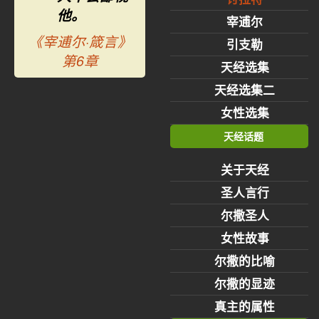
他。
宰逋尔
《宰逋尔·箴言》
引支勒
第6章
天经选集
天经选集二
女性选集
天经话题
关于天经
圣人言行
尔撒圣人
女性故事
尔撒的比喻
尔撒的显迹
真主的属性