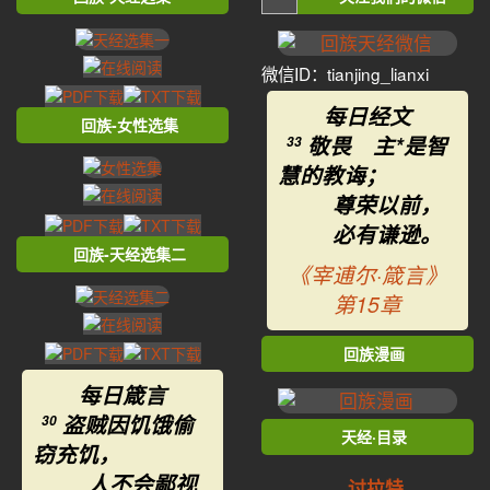
微信ID：tianjing_lianxi
每日经文
回族-女性选集
敬畏 主*是智
33
慧的教诲；
尊荣以前，
必有谦逊。
回族-天经选集二
《宰逋尔·箴言》
第15章
回族漫画
每日箴言
盗贼因饥饿偷
30
天经·目录
窃充饥，
人不会鄙视
讨拉特