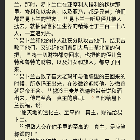
兰。那时，易卜兰住在亚摩利人幔利的橡树那
里。幔利和以实各，以及亚乃，都是兄弟；他们
都是易卜兰的盟友。
易卜兰一听见侄儿被人
14
掳去，就抽调他家里生养的精练壮丁三百一十八
人，一直追到丹。
易卜兰和他的仆人趁夜分队攻击他们，结果击
15
败了他们，又追赶他们直到大马士革北面的何
把，
将一切财物都夺回来，也把他的侄儿鲁
16
特和鲁特的财物，以及妇女和族人，都夺了回
来。
易卜兰击败了基大老玛和与他联盟的王回来的
17
时候，所多玛王出来，在沙微谷迎接他。沙微谷
就是帝王谷。
撒冷王麦基洗德也带着饼和酒
18
出来；他是至高 真主的祭司。
他给易卜
§
19
兰祝福，说：
“愿天地的造化主、至高的 真主，赐福给易
卜兰。
把敌人交在你手里的至高的 真主，是应当
20
称颂的！”