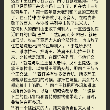
这五个王在西订谷会合。西订谷就是盐海。
他
们已经臣服于基大老玛十二年了，但在第十三年
就背叛了。
第十四年基大老玛和同盟的王都来
5
了，在亚特律·加宁击败了利乏音人，在哈麦击
败了苏西人，在沙微·基列亭击败了以米人，
6
在何利人的西珥山击败了何利人，一直追击到靠
近旷野的伊勒·巴兰。
然后转到安·密巴，就是
7
加低斯，攻占了亚玛力人的全部领土，也击败了
住在哈洗逊·他玛的亚摩利人。
于是所多玛
8
王、蛾摩拉王、押玛王、洗扁王和比拉王都出
来，比拉就是琐珥，在西订谷列阵，与他们交
战；
就是与以拦王基大老玛、戈印王提达、示
9
拿王暗拉非、以拉撒王亚略交战，即四个王与五
个王交战。
西订谷有许多沥青坑。所多玛王
10
和蛾摩拉王逃跑的时候，都掉在坑里，其余的人
都向着山上逃跑。
四个王就把所多玛和蛾摩
11
拉所有的财物，以及一切粮食都拿走，
连易
12
卜兰的侄儿鲁特和鲁特的财物也带走了。当时，
鲁特住在所多玛。
有一个逃出来的人，跑来告诉希伯来人易卜
13