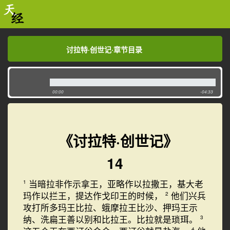
讨拉特·创世记·章节目录
讨拉特·创世记·章节目录
00:00
-04:33
《讨拉特·创世记》
14
当暗拉非作示拿王，亚略作以拉撒王，基大老
1
玛作以拦王，提达作戈印王的时候，
他们兴兵
2
攻打所多玛王比拉、蛾摩拉王比沙、押玛王示
纳、洗扁王善以别和比拉王。比拉就是琐珥。
3
4