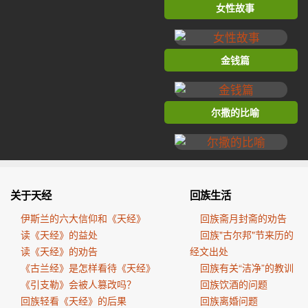
女性故事
金钱篇
尔撒的比喻
关于天经
回族生活
伊斯兰的六大信仰和《天经》
回族斋月封斋的劝告
读《天经》的益处
回族"古尔邦"节来历的
读《天经》的劝告
经文出处
《古兰经》是怎样看待《天经》
回族有关“洁净”的教训
《引支勒》会被人篡改吗？
回族饮酒的问题
回族轻看《天经》的后果
回族离婚问题