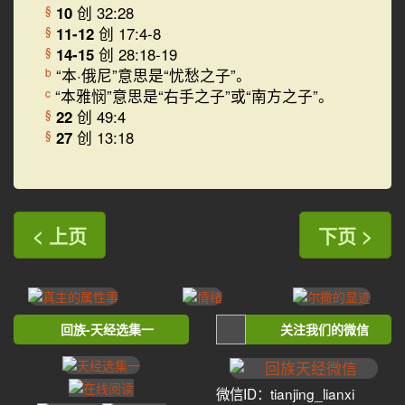
10
创 32:28
§
11-12
创 17:4-8
§
14-15
创 28:18-19
§
“本·俄尼”意思是“忧愁之子”。
b
“本雅悯”意思是“右手之子”或“南方之子”。
c
22
创 49:4
§
27
创 13:18
§
< 上页
下页 >
回族-天经选集一
关注我们的微信
微信ID：tianjing_lianxi