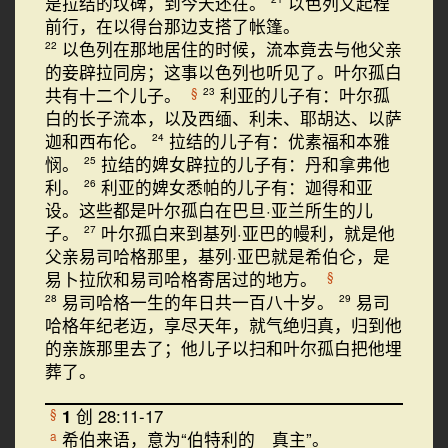
是拉结的坟碑，到今天还在。
以色列又起程
前行，在以得台那边支搭了帐篷。
以色列在那地居住的时候，流本竟去与他父亲
22
的妾辟拉同房；这事以色列也听见了。叶尔孤白
共有十二个儿子。
利亚的儿子有：叶尔孤
§
23
白的长子流本，以及西缅、利未、耶胡达、以萨
迦和西布伦。
拉结的儿子有：优素福和本雅
24
悯。
拉结的婢女辟拉的儿子有：丹和拿弗他
25
利。
利亚的婢女悉帕的儿子有：迦得和亚
26
设。这些都是叶尔孤白在巴旦·亚兰所生的儿
子。
叶尔孤白来到基列·亚巴的幔利，就是他
27
父亲易司哈格那里，基列·亚巴就是希伯仑，是
易卜拉欣和易司哈格寄居过的地方。
§
易司哈格一生的年日共一百八十岁。
易司
28
29
哈格年纪老迈，享尽天年，就气绝归真，归到他
的亲族那里去了；他儿子以扫和叶尔孤白把他埋
葬了。
1
创 28:11-17
§
希伯来语，意为“伯特利的 真主”。
a