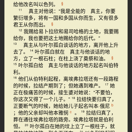
给他改名叫以色列。
§
真主对他说：“我是全能的 真主，你要
11
繁衍增多，将有一国和多国从你而生，又有很多
君王从你而出。
§
我赐给易卜拉欣和易司哈格的土地，我要赐
12
给你，我也要把这土地赐给你的后代。”
真主从与叶尔孤白谈话的地方，离开他上升
13
去了。
叶尔孤白就在 真主与他谈话的地
14
方，立了一根石柱；在柱上浇了奠祭和油。
§
叶尔孤白给 真主与他谈话的地方起名叫伯特
15
利。
他们从伯特利起程，离埃弗拉塔还有一段路程
16
的时候，拉结产期到了；但她遇到难产。
她
17
正在极痛苦的时候，接生婆对她说：“不要怕，
你这次又得了一个儿子。”
拉结快要归真了，
18
正要断气的时候，她给她儿子起名叫本·俄尼
b
；他的父亲却叫他本雅悯
。
拉结归真了，
c
19
葬在通往埃弗拉塔的路旁。埃弗拉塔就是伯利
恒。
叶尔孤白在她的坟上立了一根柱子，就
20
21