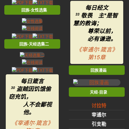
每日经文
回族-女性选集
敬畏 主*是智
33
慧的教诲；
尊荣以前，
必有谦逊。
回族-天经选集二
《宰逋尔·箴言》
第15章
回族漫画
每日箴言
盗贼因饥饿偷
30
天经·目录
窃充饥，
人不会鄙视
讨拉特
他。
宰逋尔
《宰逋尔·箴言》
引支勒