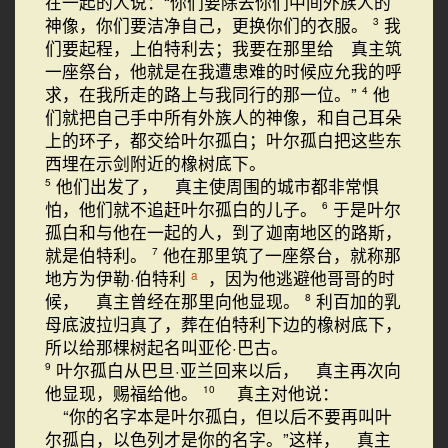
在一起的人说：“你们要除去你们中间外族人的
神像，你们要洁净自己，更换你们的衣服。
我
3
们要起程，上伯特利去；我要在那里给 真主筑
一座祭台，他就是在我遭患难的时候应允我的呼
求，在我所走的路上与我同行的那一位。”
他
4
们就把自己手中所有外族人的神像，和自己耳朵
上的环子，都交给叶尔孤白；叶尔孤白把这些东
西埋在示剑附近的橡树底下。
他们出发了， 真主使周围的城市都非常惧
5
怕，他们就不追赶叶尔孤白的儿子。
于是叶尔
6
孤白和与他在一起的人，到了迦南地区的路斯，
就是伯特利。
他在那里筑了一座祭台，就称那
7
地方为伊勒·伯特利
，因为他逃避他哥哥的时
a
候， 真主曾经在那里向他显现。
利百加的乳
8
母底波拉归真了，葬在伯特利下边的橡树底下，
所以给那棵树起名叫亚伦·巴古。
叶尔孤白从巴旦·亚兰回来以后， 真主再次向
9
他显现，赐福给他。
真主对他说：
10
“你的名字本是叶尔孤白，但以后不要再叫叶
尔孤白，以色列才是你的名字。”这样， 真主