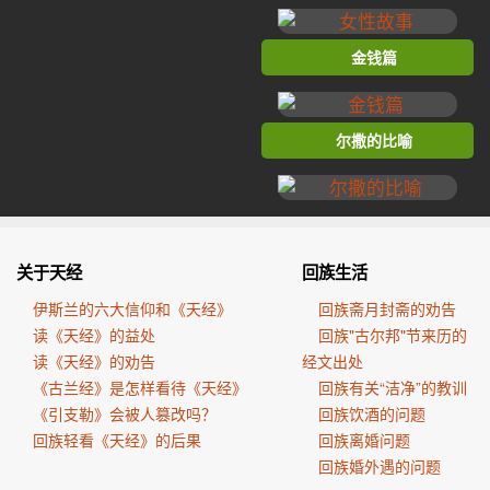
金钱篇
尔撒的比喻
关于天经
回族生活
伊斯兰的六大信仰和《天经》
回族斋月封斋的劝告
读《天经》的益处
回族"古尔邦"节来历的
读《天经》的劝告
经文出处
《古兰经》是怎样看待《天经》
回族有关“洁净”的教训
《引支勒》会被人篡改吗？
回族饮酒的问题
回族轻看《天经》的后果
回族离婚问题
回族婚外遇的问题