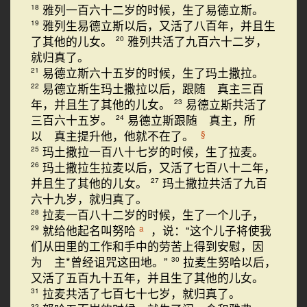
雅列一百六十二岁的时候，生了易德立斯。
18
雅列生易德立斯以后，又活了八百年，并且生
19
了其他的儿女。
雅列共活了九百六十二岁，
20
就归真了。
易德立斯六十五岁的时候，生了玛土撒拉。
21
易德立斯生玛土撒拉以后，跟随 真主三百
22
年，并且生了其他的儿女。
易德立斯共活了
23
三百六十五岁。
易德立斯跟随 真主，所
24
以 真主提升他，他就不在了。
§
玛土撒拉一百八十七岁的时候，生了拉麦。
25
玛土撒拉生拉麦以后，又活了七百八十二年，
26
并且生了其他的儿女。
玛土撒拉共活了九百
27
六十九岁，就归真了。
拉麦一百八十二岁的时候，生了一个儿子，
28
就给他起名叫努哈
，说：“这个儿子将使我
a
29
们从田里的工作和手中的劳苦上得到安慰，因
为 主*曾经诅咒这田地。”
拉麦生努哈以后，
30
又活了五百九十五年，并且生了其他的儿女。
拉麦共活了七百七十七岁，就归真了。
31
32