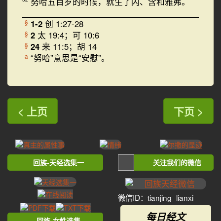
努哈五百岁的时候，就生了闪、含和雅弗。
1-2
创 1:27-28
§
2
太 19:4；可 10:6
§
24
来 11:5；胡 14
§
“努哈”意思是“安慰”。
a
< 上页
下页 >
回族-天经选集一
关注我们的微信
微信ID：tianjing_lianxi
每日经文
回族-女性选集