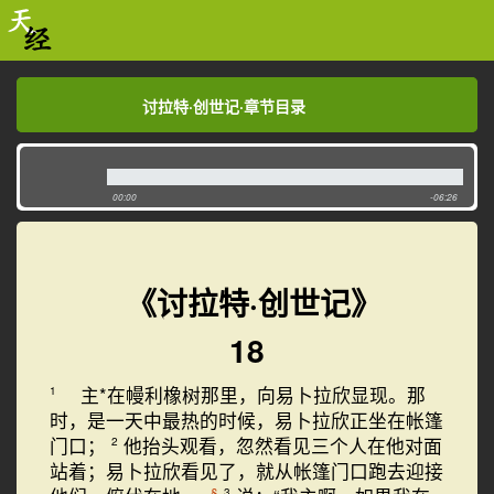
讨拉特·创世记·章节目录
讨拉特·创世记·章节目录
00:00
-06:26
《讨拉特·创世记》
18
主*在幔利橡树那里，向易卜拉欣显现。那
1
时，是一天中最热的时候，易卜拉欣正坐在帐篷
门口；
他抬头观看，忽然看见三个人在他对面
2
站着；易卜拉欣看见了，就从帐篷门口跑去迎接
§
3