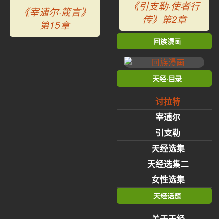
《引支勒·使者行
《宰逋尔·箴言》
传》第2章
第15章
回族漫画
天经·目录
讨拉特
宰逋尔
引支勒
天经选集
天经选集二
女性选集
天经话题
关于天经