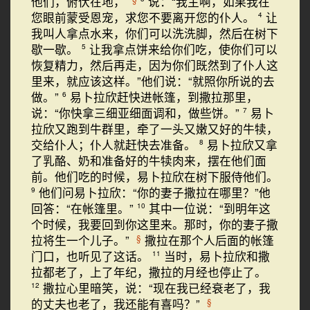
他们，俯伏在地，
说：“我主啊，如果我在
您眼前蒙受恩宠，求您不要离开您的仆人。
让
4
我叫人拿点水来，你们可以洗洗脚，然后在树下
歇一歇。
让我拿点饼来给你们吃，使你们可以
5
恢复精力，然后再走，因为你们既然到了仆人这
里来，就应该这样。”他们说：“就照你所说的去
做。”
易卜拉欣赶快进帐篷，到撒拉那里，
6
说：“你快拿三细亚细面调和，做些饼。”
易卜
7
拉欣又跑到牛群里，牵了一头又嫩又好的牛犊，
交给仆人；仆人就赶快去准备。
易卜拉欣又拿
8
了乳酪、奶和准备好的牛犊肉来，摆在他们面
前。他们吃的时候，易卜拉欣在树下服侍他们。
他们问易卜拉欣：“你的妻子撒拉在哪里？”他
9
回答：“在帐篷里。”
其中一位说：“到明年这
10
个时候，我要回到你这里来。那时，你的妻子撒
拉将生一个儿子。”
撒拉在那个人后面的帐篷
§
门口，也听见了这话。
当时，易卜拉欣和撒
11
拉都老了，上了年纪，撒拉的月经也停止了。
撒拉心里暗笑，说：“现在我已经衰老了，我
12
的丈夫也老了，我还能有喜吗？”
§