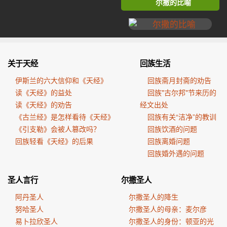
尔撒的比喻
关于天经
回族生活
伊斯兰的六大信仰和《天经》
回族斋月封斋的劝告
读《天经》的益处
回族"古尔邦"节来历的
读《天经》的劝告
经文出处
《古兰经》是怎样看待《天经》
回族有关“洁净”的教训
《引支勒》会被人篡改吗？
回族饮酒的问题
回族轻看《天经》的后果
回族离婚问题
回族婚外遇的问题
圣人言行
尔撒圣人
阿丹圣人
尔撒圣人的降生
努哈圣人
尔撒圣人的母亲：麦尔彦
易卜拉欣圣人
尔撒圣人的身份：顿亚的光