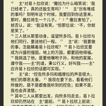
主*对易卜拉欣说：“撒拉为什么暗笑说：‘我
13
已经老了，真的还能生育吗？’
主*岂有难成
14
的事吗？到明年这个时候，我要回到你这里来，
那时，撒拉将生一个儿子。”
撒拉害怕了，
§
15
就否认，说：“我没有笑。”但那位说：“不，你就
是笑了。”
三人就从那里动身，遥望所多玛。易卜拉欣与
16
他们同行，要送他们一程。
主*说：“我要做
17
的事，怎能瞒着易卜拉欣呢？
易卜拉欣定要
18
成为兴盛的强国，地上的万国，都要因他得福。
我挑选了他，是要他嘱咐子孙，和他的家属，
19
遵守我——主*的道，秉公行义，好叫我——主*
应许易卜拉欣的话都可实现。”
主*说：“控告所多玛和蛾摩拉的声音很大，
20
他们的罪恶太重。
我现在要下去，看看他们
21
所做的，是不是都像我听到的控告；如果不是，
我也会弄清楚。”
其中二人从那里出发，向所多玛走去，易卜拉
22
欣却仍然站在 主*面前。
易卜拉欣上前说：
23
24