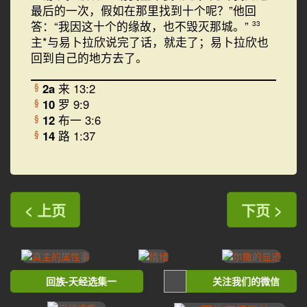
最后的一次，假如在那里找到十个呢？”他回
答：“我因这十个的缘故，也不毁灭那城。”
33
主*与易卜拉欣说完了话，就走了；易卜拉欣也
回到自己的地方去了。
2a
来 13:2
§
10
罗 9:9
§
12
布一 3:6
§
14
路 1:37
§
< 上页
下页 >
回族-天经选集一
关注我们的微信