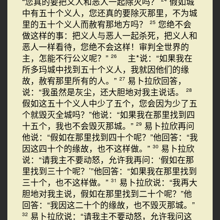
“您真的要把义人和恶人一起除灭吗？
假如城
中有五十个义人，您还真的要除灭那里，不为城
里的五十个义人而赦宥那地方吗？
您绝不会
25
做这样的事：把义人与恶人一起杀死，把义人和
恶人一样看待，您绝不会这样！审判全世界的
主，怎能不行公义呢？”
主*说：“如果我在
26
所多玛城中找到五十个义人，我就因他们的缘
故，赦宥那里所有的人。”
易卜拉欣回答，
27
说：“我虽然是灰尘，还大胆地对我主说话。
28
假如这五十个义人中少了五个，您会因为少了五
个就毁灭全城吗？”他说：“如果我在那里找到四
十五个，我也不会毁灭那城。”
易卜拉欣再问
29
他说：“假如在那里找到四十个呢？”他回答：“我
因这四十个的缘故，也不这样做。”
易卜拉欣
30
说：“请我主不要动怒，允许我再问：‘假如在那
里找到三十个呢？’”他回答：“如果我在那里找到
三十个，也不这样做。”
易卜拉欣说：“我再大
31
胆地对我主说，假如在那里找到二十个呢？”他
回答：“我因这二十个的缘故，也不毁灭那城。”
易卜拉欣说：“请我主不要动怒，允许我问这
32