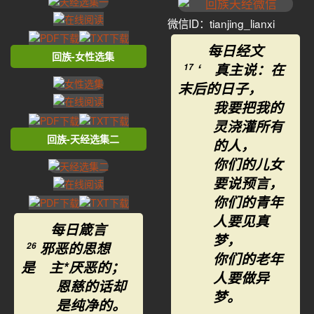
微信ID：tianjing_lianxi
每日经文
回族-女性选集
‘ 真主说：在
17
末后的日子，
我要把我的
灵浇灌所有
回族-天经选集二
的人，
你们的儿女
要说预言，
你们的青年
人要见真
每日箴言
梦，
邪恶的思想
26
你们的老年
是 主*厌恶的；
人要做异
恩慈的话却
梦。
是纯净的。