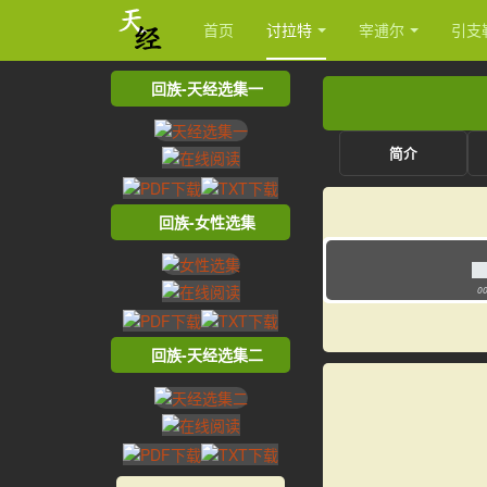
首页
讨拉特
宰逋尔
引支
回族-天经选集一
简介
回族-女性选集
00
回族-天经选集二