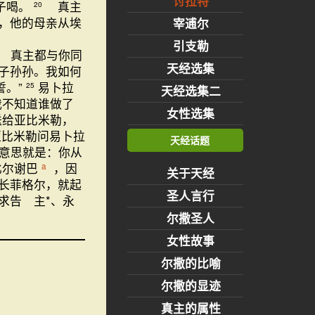
讨拉特
子喝。
真主
20
，他的母亲从埃
宰逋尔
引支勒
 真主都与你同
天经选集
子孙孙。我如何
誓。”
易卜拉
25
天经选集二
我不知道谁做了
女性选集
送给亚比米勒，
亚比米勒问易卜拉
天经话题
“意思就是：你从
比尔谢巴
，因
a
关于天经
长菲格尔，就起
圣人言行
求告 主*、永
尔撒圣人
女性故事
尔撒的比喻
尔撒的显迹
真主的属性