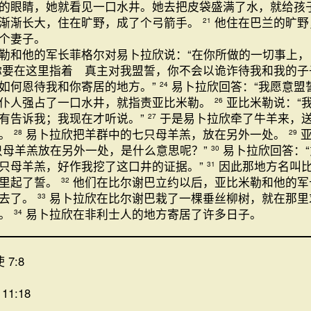
的眼睛，她就看见一口水井。她去把皮袋盛满了水，就给孩
渐渐长大，住在旷野，成了个弓箭手。
他住在巴兰的旷野
21
个妻子。
勒和他的军长菲格尔对易卜拉欣说：“在你所做的一切事上，
你要在这里指着 真主对我盟誓，你不会以诡诈待我和我的子
如何恩待我和你寄居的地方。”
易卜拉欣回答：“我愿意盟
24
仆人强占了一口水井，就指责亚比米勒。
亚比米勒说：“
26
有告诉我；我现在才听说。”
于是易卜拉欣牵了牛羊来，
27
约。
易卜拉欣把羊群中的七只母羊羔，放在另外一处。
28
29
只母羊羔放在另外一处，是什么意思呢？”
易卜拉欣回答：
30
只母羊羔，好作我挖了这口井的证据。”
因此那地方名叫
31
那里起了誓。
他们在比尔谢巴立约以后，亚比米勒和他的军
32
区去了。
易卜拉欣在比尔谢巴栽了一棵垂丝柳树，就在那里
33
名。
易卜拉欣在非利士人的地方寄居了许多日子。
34
 7:8
11:18