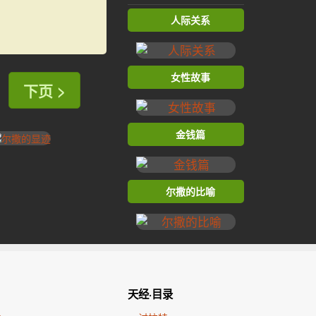
人际关系
女性故事
下页 >
金钱篇
尔撒的比喻
天经·目录