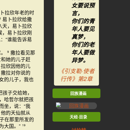
女要说预
言，
卜拉欣年老的时
易卜拉欣给撒
3
你们的青
八天，易卜拉欣
年人要见
候，易卜拉欣刚
真梦，
：“谁能告诉易
你们的老
年人要做
席。
撒拉看见那
9
女和她的儿子赶
异梦。
卜拉欣因他的儿
《引支勒·使者
。撒拉对你说的
行传》第2章
女的儿子，我也
把孩子交给她，
回族漫画
，哈哲尔就把孩
而坐，说：“我
他的天仙就从
天经·目录
子在那里所发的
为大国。”
19