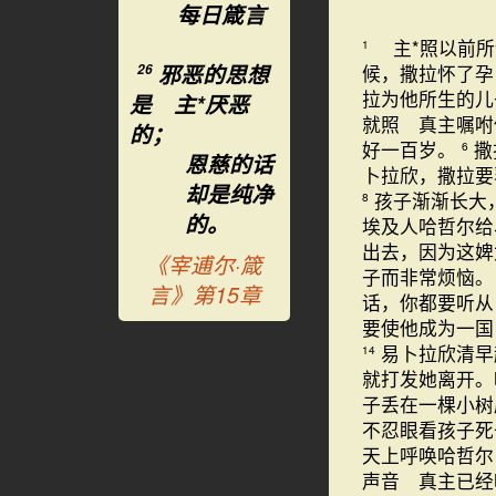
每日箴言
主*照以前所
1
邪恶的思想
候，撒拉怀了孕
26
拉为他所生的
是 主*厌恶
就照 真主嘱咐
的；
好一百岁。
撒
6
恩慈的话
卜拉欣，撒拉要
却是纯净
孩子渐渐长大
8
的。
埃及人哈哲尔给
出去，因为这婢
《宰逋尔·箴
子而非常烦恼
言》第15章
话，你都要听从
要使他成为一
易卜拉欣清早
14
就打发她离开。
子丢在一棵小
不忍眼看孩子死
天上呼唤哈哲尔
声音 真主已