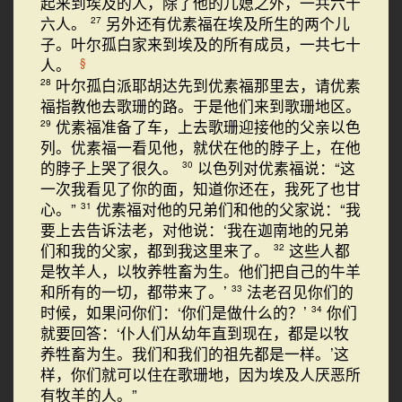
起来到埃及的人，除了他的儿媳之外，一共六十
六人。
另外还有优素福在埃及所生的两个儿
27
子。叶尔孤白家来到埃及的所有成员，一共七十
人。
§
叶尔孤白派耶胡达先到优素福那里去，请优素
28
福指教他去歌珊的路。于是他们来到歌珊地区。
优素福准备了车，上去歌珊迎接他的父亲以色
29
列。优素福一看见他，就伏在他的脖子上，在他
的脖子上哭了很久。
以色列对优素福说：“这
30
一次我看见了你的面，知道你还在，我死了也甘
心。”
优素福对他的兄弟们和他的父家说：“我
31
要上去告诉法老，对他说：‘我在迦南地的兄弟
们和我的父家，都到我这里来了。
这些人都
32
是牧羊人，以牧养牲畜为生。他们把自己的牛羊
和所有的一切，都带来了。’
法老召见你们的
33
时候，如果问你们：‘你们是做什么的？’
你们
34
就要回答：‘仆人们从幼年直到现在，都是以牧
养牲畜为生。我们和我们的祖先都是一样。’这
样，你们就可以住在歌珊地，因为埃及人厌恶所
有牧羊的人。”