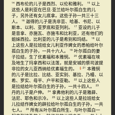
西布伦的儿子是西烈、以伦和雅利。
以上
14
15
这些人是利亚在巴旦·亚兰给叶尔孤白生的儿
子，另外还有女儿底拿。这些子孙一共三十三
人。
迦得的儿子是洗非芸、哈基、书尼、以
16
斯本、以利、亚罗底和亚列利。
亚设的儿子
17
是音拿、亦施瓦、亦施韦和比利亚，还有他们的
姐妹西拉。比利亚的儿子是希别和玛结。
以
18
上这些人是拉班给女儿利亚作婢女的悉帕给叶尔
孤白生的子孙，一共十六人。
叶尔孤白的妻
19
子拉结，生了优素福和本雅悯。
优素福在埃
20
及地生了玛拿西和以法莲，就是安城的祭司波提
非拉的女儿亚西纳给优素福生的。
本雅悯
§
21
的儿子是比拉、比结、亚实别、基拉、乃幔、以
希、罗实、母平、户平和亚勒。
以上这些人
22
是拉结给叶尔孤白生的子孙，一共十四人。
23
丹的儿子是户伸。
拿弗他利的儿子是雅薛、
24
沽尼、耶色和示冷。
以上这些人是拉班给女
25
儿拉结作婢女的辟拉给叶尔孤白生的子孙，一共
七人。
所有从叶尔孤白所生、与叶尔孤白一
26