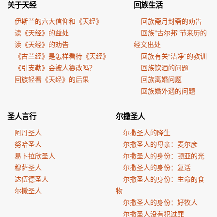
关于天经
回族生活
伊斯兰的六大信仰和《天经》
回族斋月封斋的劝告
读《天经》的益处
回族"古尔邦"节来历的
读《天经》的劝告
经文出处
《古兰经》是怎样看待《天经》
回族有关“洁净”的教训
《引支勒》会被人篡改吗？
回族饮酒的问题
回族轻看《天经》的后果
回族离婚问题
回族婚外遇的问题
圣人言行
尔撒圣人
阿丹圣人
尔撒圣人的降生
努哈圣人
尔撒圣人的母亲：麦尔彦
易卜拉欣圣人
尔撒圣人的身份：顿亚的光
穆萨圣人
尔撒圣人的身份：复活
达伍德圣人
尔撒圣人的身份：生命的食
尔撒圣人
物
尔撒圣人的身份：好牧人
尔撒圣人没有犯过罪