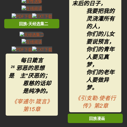
末后的日子，
我要把我的
灵浇灌所有
回族-天经选集二
的人，
你们的儿女
要说预言，
你们的青年
人要见真
每日箴言
梦，
邪恶的思想
26
你们的老年
是 主*厌恶的；
人要做异
恩慈的话却
梦。
是纯净的。
《引支勒·使者行
《宰逋尔·箴言》
传》第2章
第15章
回族漫画