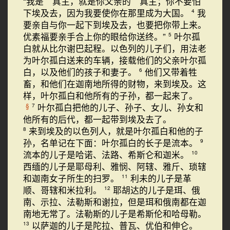
“我是 真主，就是你父亲的 真主；你不要怕
下埃及去，因为我要使你在那里成为大国。
我
4
要亲自与你一起下到埃及去，也要把你带上来。
优素福要亲手合上你的眼给你送终。”
叶尔孤
5
白就从比尔谢巴起程。以色列的儿子们，用法老
为叶尔孤白送来的车辆，接载他们的父亲叶尔孤
白，以及他们的孩子和妻子。
他们又带着牲
6
畜，和他们在迦南地所得的财物，来到埃及。这
样，叶尔孤白和他所有的子孙，都一起来了。
叶尔孤白把他的儿子、孙子、女儿、孙女和
§
7
他所有的后代，都一起带到埃及去了。
来到埃及的以色列人，就是叶尔孤白和他的子
8
孙，名单记在下面：叶尔孤白的长子是流本。
9
流本的儿子是哈诺、法路、希斯仑和迦米。
10
西缅的儿子是耶母利、雅悯、阿辖、雅斤、琐辖
和迦南女子所生的扫罗。
利未的儿子是革
11
顺、哥辖和米拉利。
耶胡达的儿子是珥、俄
12
南、示拉、法勒斯和谢拉，但是珥和俄南都在迦
南地无常了。法勒斯的儿子是希斯伦和哈母勒。
以萨迦的儿子是陀拉、普瓦、优伯和伸仑。
13