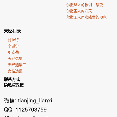
尔撒圣人的教训：恕饶
尔撒圣人的升天
尔撒圣人再次降世的预兆
天经·目录
讨拉特
宰逋尔
引支勒
天经选集
天经选集二
女性选集
联系方式
隐私权政策
微信: tianjing_lianxi
QQ: 1125703759