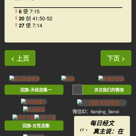
6
使 7:15
§
20
创 41:50-52
§
27
使 7:14
§
< 上页
下页 >
回族-天经选集一
关注我们的微信
微信ID：tianjing_lianxi
每日经文
回族-女性选集
‘ 真主说：在
17