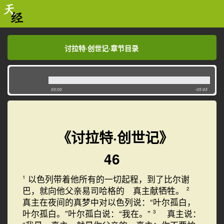
讨拉特·创世记·章节目录
讨拉特·创世记·章节目录
00:00
-05:43
《讨拉特·创世记》
46
以色列带着他所有的一切起程，到了比尔谢
1
巴，就向他父亲易司哈格的 真主献牺牲。
2
真主在夜间的真梦中对以色列说：“叶尔孤白，
叶尔孤白。”叶尔孤白说：“我在。”
真主说：
3