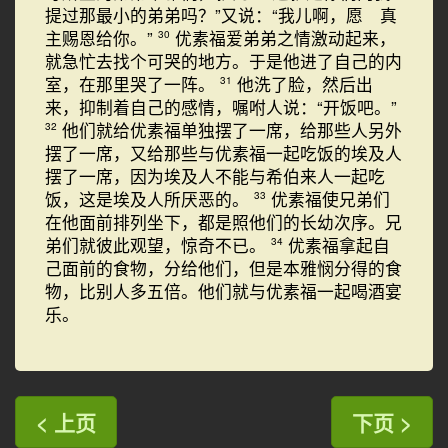
提过那最小的弟弟吗？”又说：“我儿啊，愿 真
主赐恩给你。”
优素福爱弟弟之情激动起来，
30
就急忙去找个可哭的地方。于是他进了自己的内
室，在那里哭了一阵。
他洗了脸，然后出
31
来，抑制着自己的感情，嘱咐人说：“开饭吧。”
他们就给优素福单独摆了一席，给那些人另外
32
摆了一席，又给那些与优素福一起吃饭的埃及人
摆了一席，因为埃及人不能与希伯来人一起吃
饭，这是埃及人所厌恶的。
优素福使兄弟们
33
在他面前排列坐下，都是照他们的长幼次序。兄
弟们就彼此观望，惊奇不已。
优素福拿起自
34
己面前的食物，分给他们，但是本雅悯分得的食
物，比别人多五倍。他们就与优素福一起喝酒宴
乐。
< 上页
下页 >