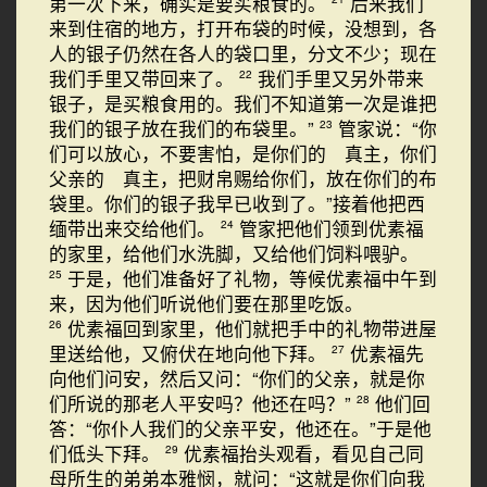
第一次下来，确实是要买粮食的。
后来我们
来到住宿的地方，打开布袋的时候，没想到，各
人的银子仍然在各人的袋口里，分文不少；现在
我们手里又带回来了。
我们手里又另外带来
22
银子，是买粮食用的。我们不知道第一次是谁把
我们的银子放在我们的布袋里。”
管家说：“你
23
们可以放心，不要害怕，是你们的 真主，你们
父亲的 真主，把财帛赐给你们，放在你们的布
袋里。你们的银子我早已收到了。”接着他把西
缅带出来交给他们。
管家把他们领到优素福
24
的家里，给他们水洗脚，又给他们饲料喂驴。
于是，他们准备好了礼物，等候优素福中午到
25
来，因为他们听说他们要在那里吃饭。
优素福回到家里，他们就把手中的礼物带进屋
26
里送给他，又俯伏在地向他下拜。
优素福先
27
向他们问安，然后又问：“你们的父亲，就是你
们所说的那老人平安吗？他还在吗？”
他们回
28
答：“你仆人我们的父亲平安，他还在。”于是他
们低头下拜。
优素福抬头观看，看见自己同
29
母所生的弟弟本雅悯，就问：“这就是你们向我