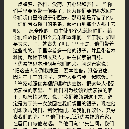
一点蜂蜜、香料、没药、开心果和杏仁。
你
12
们手里要多带一倍银子，因为你们要把那放回在
你们袋口里的银子带回去，那可能是弄错了的。
你们带着你们的弟弟，起程再到那个人那里去
13
吧。
愿全能的 真主使那个人慈悯你们，给
14
你们释放你们那个兄弟和本雅悯。至于我，如果
要丧失儿子，就丧失了吧。”
于是，他们带着
15
这些礼物，手里拿着多一倍的银子，并且带着本
雅悯，起程下到埃及去，站在优素福面前。
优素福见本雅悯与他们同来，就对管家说：
16
“把这些人带到我家里，要宰牲畜，准备宴席，
因为在正午的时候，这些人要与我一起吃饭。”
管家就照优素福所嘱咐的去做，把这些人带到
17
优素福的家里。
他们因为被领到优素福的家
18
里，就害怕起来，说：“我们被领到这里来，必
定是为了头一次放回在我们袋里的银子，现在他
们想攻击我们，制伏我们，逼我们作奴仆，又夺
去我们的驴。”
他们于是靠近优素福的管家，
19
在屋门口与他说话。
他们说：“先生啊，我们
20
21