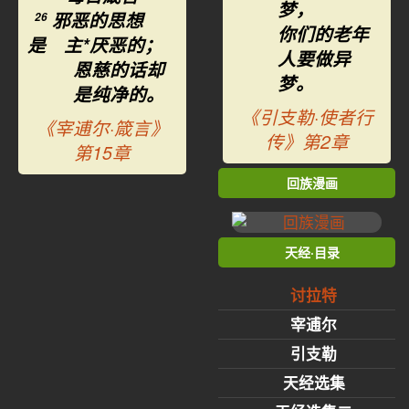
梦，
邪恶的思想
26
你们的老年
是 主*厌恶的；
人要做异
恩慈的话却
梦。
是纯净的。
《引支勒·使者行
《宰逋尔·箴言》
传》第2章
第15章
回族漫画
天经·目录
讨拉特
宰逋尔
引支勒
天经选集