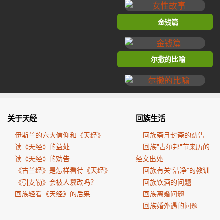
金钱篇
尔撒的比喻
关于天经
回族生活
伊斯兰的六大信仰和《天经》
回族斋月封斋的劝告
读《天经》的益处
回族"古尔邦"节来历的
读《天经》的劝告
经文出处
《古兰经》是怎样看待《天经》
回族有关“洁净”的教训
《引支勒》会被人篡改吗？
回族饮酒的问题
回族轻看《天经》的后果
回族离婚问题
回族婚外遇的问题