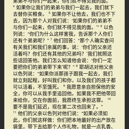
弟弟不与你们一起来，你们就不得见我的面。’
如果你让我们的弟弟与我们一起去，我们就下
4
去替你买粮食。
如果你不让他去，我们也不下
5
去，因为那个人对我们说：‘如果你们的弟弟不
与你们一起来，你们就不得见我的面。’”
以色
6
列说：“你们为什么这样害我，告诉那个人你们
还有个弟弟呢？”
他们回答：“那个人确实查问
7
有关我们和我们亲属的事，说：‘你们的父亲还
活着吗？你们还有其他的兄弟吗？’我们就照这
些话回答他。我们怎么知道他会说：‘你们一定
要把你们的弟弟带下来’呢？”
耶胡达对他父亲
8
以色列说：“如果你派那孩子跟我一起去，我们
就立刻起程，好叫我们和你，以及我们的孩子都
可以活着，不至饿死。
我愿意亲自担保他的安
9
全，你可以从我手里追回他。如果我不把他带回
来给你，交在你面前，我愿终生承担这罪。
10
要不是我们延迟，现在第二次也回来了。”
他们的父亲以色列对他们说：“如果必须如
11
此，你们就这样做：你们把本地最好的出产放在
袋里，带下去给那个人作礼物，就是一点乳香、