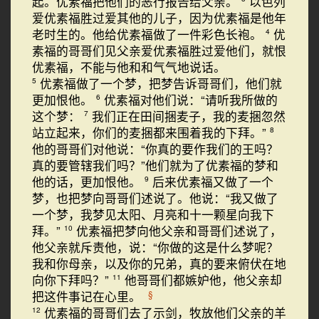
起。优素福把他们的恶行报告给父亲。
以色列
爱优素福胜过爱其他的儿子，因为优素福是他年
老时生的。他给优素福做了一件彩色长袍。
优
4
素福的哥哥们见父亲爱优素福胜过爱他们，就恨
优素福，不能与他和和气气地说话。
优素福做了一个梦，把梦告诉哥哥们，他们就
5
更加恨他。
优素福对他们说：“请听我所做的
6
这个梦：
我们正在田间捆麦子，我的麦捆忽然
7
站立起来，你们的麦捆都来围着我的下拜。”
8
他的哥哥们对他说：“你真的要作我们的王吗？
真的要管辖我们吗？”他们就为了优素福的梦和
他的话，更加恨他。
后来优素福又做了一个
9
梦，也把梦向哥哥们述说了。他说：“我又做了
一个梦，我梦见太阳、月亮和十一颗星向我下
拜。”
优素福把梦向他父亲和哥哥们述说了，
10
他父亲就斥责他，说：“你做的这是什么梦呢？
我和你母亲，以及你的兄弟，真的要来俯伏在地
向你下拜吗？”
他哥哥们都嫉妒他，他父亲却
11
把这件事记在心里。
§
优素福的哥哥们去了示剑，牧放他们父亲的羊
12