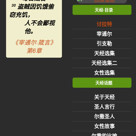
盗贼因饥饿偷
30
天经·目录
窃充饥，
人不会鄙视
讨拉特
他。
宰逋尔
《宰逋尔·箴言》
引支勒
第6章
天经选集
天经选集二
女性选集
天经话题
关于天经
圣人言行
尔撒圣人
女性故事
尔撒的比喻