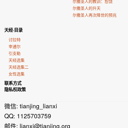
尔撒圣人的教训：恕饶
尔撒圣人的升天
尔撒圣人再次降世的预兆
天经·目录
讨拉特
宰逋尔
引支勒
天经选集
天经选集二
女性选集
联系方式
隐私权政策
微信: tianjing_lianxi
QQ: 1125703759
邮件:
lianxi@tianjing.org