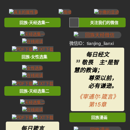
回族-天经选集一
关注我们的微信
微信ID：tianjing_lianxi
每日经文
回族-女性选集
敬畏 主*是智
33
慧的教诲；
尊荣以前，
必有谦逊。
回族-天经选集二
《宰逋尔·箴言》
第15章
回族漫画
每日箴言