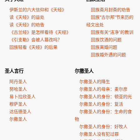
伊斯兰的六大信仰和《天经》
回族斋月封斋的劝告
读《天经》的益处
回族"古尔邦"节来历的
读《天经》的劝告
经文出处
《古兰经》是怎样看待《天经》
回族有关“洁净”的教训
《引支勒》会被人篡改吗？
回族饮酒的问题
回族轻看《天经》的后果
回族离婚问题
回族婚外遇的问题
圣人言行
尔撒圣人
阿丹圣人
尔撒圣人的降生
努哈圣人
尔撒圣人的母亲：麦尔彦
易卜拉欣圣人
尔撒圣人的身份：顿亚的光
穆萨圣人
尔撒圣人的身份：复活
达伍德圣人
尔撒圣人的身份：生命的食
尔撒圣人
物
尔撒圣人的身份：好牧人
尔撒圣人没有犯过罪