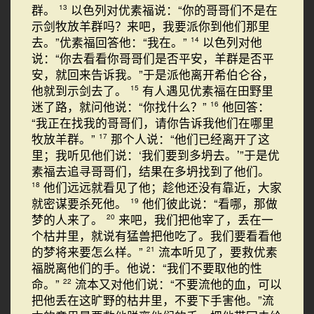
群。
以色列对优素福说：“你的哥哥们不是在
13
示剑牧放羊群吗？来吧，我要派你到他们那里
去。”优素福回答他：“我在。”
以色列对他
14
说：“你去看看你哥哥们是否平安，羊群是否平
安，就回来告诉我。”于是派他离开希伯仑谷，
他就到示剑去了。
有人遇见优素福在田野里
15
迷了路，就问他说：“你找什么？”
他回答：
16
“我正在找我的哥哥们，请你告诉我他们在哪里
牧放羊群。”
那个人说：“他们已经离开了这
17
里；我听见他们说：‘我们要到多坍去。’”于是优
素福去追寻哥哥们，结果在多坍找到了他们。
他们远远就看见了他；趁他还没有靠近，大家
18
就密谋要杀死他。
他们彼此说：“看哪，那做
19
梦的人来了。
来吧，我们把他宰了，丢在一
20
个枯井里，就说有猛兽把他吃了。我们要看看他
的梦将来要怎么样。”
流本听见了，要救优素
21
福脱离他们的手。他说：“我们不要取他的性
命。”
流本又对他们说：“不要流他的血，可以
22
把他丢在这旷野的枯井里，不要下手害他。”流