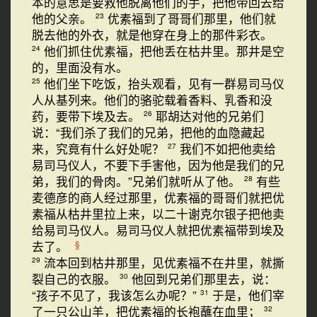
本的意思是要救他脱离他们的手，把他带回去给
他的父亲。
优素福到了哥哥们那里，他们就
23
脱去他的外衣，就是他穿在身上的那件彩衣。
他们抓住优素福，把他丢在枯井里。那井是空
24
的，里面没有水。
他们坐下吃饭，抬头观看，见有一群易司马仪
25
人从基列来。他们的骆驼载着香料、乳香和没
药，要带下埃及去。
耶胡达对他的兄弟们
26
说：“我们杀了我们的兄弟，把他的血隐藏起
来，究竟有什么好处呢？
我们不如把他卖给
27
易司马仪人，不要下手害他，因为他是我们的兄
弟，我们的骨肉。”兄弟们就听从了他。
有些
28
麦德彦的商人经过那里，优素福的哥哥们就把优
素福从枯井里拉上来，以二十谢克尔银子把他卖
给易司马仪人。易司马仪人就把优素福带到埃及
去了。
§
流本回到枯井那里，见优素福不在井里，就撕
29
裂自己的衣服。
他回到兄弟们那里去，说：
30
“孩子不见了，我该怎么办呢？”
于是，他们宰
31
了一只公山羊，把优素福的长袍蘸在血里；
32