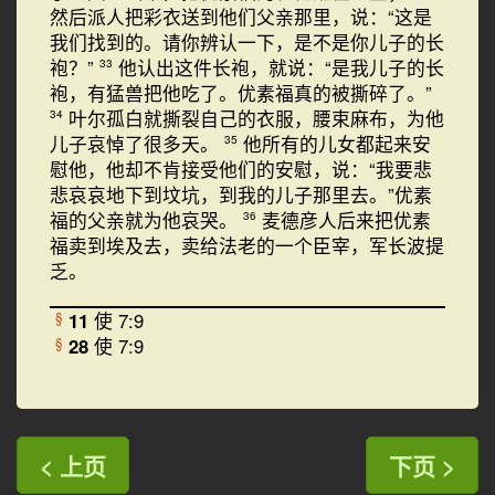
然后派人把彩衣送到他们父亲那里，说：“这是
我们找到的。请你辨认一下，是不是你儿子的长
袍？”
他认出这件长袍，就说：“是我儿子的长
33
袍，有猛兽把他吃了。优素福真的被撕碎了。”
叶尔孤白就撕裂自己的衣服，腰束麻布，为他
34
儿子哀悼了很多天。
他所有的儿女都起来安
35
慰他，他却不肯接受他们的安慰，说：“我要悲
悲哀哀地下到坟坑，到我的儿子那里去。”优素
福的父亲就为他哀哭。
麦德彦人后来把优素
36
福卖到埃及去，卖给法老的一个臣宰，军长波提
乏。
11
使 7:9
§
28
使 7:9
§
< 上页
下页 >