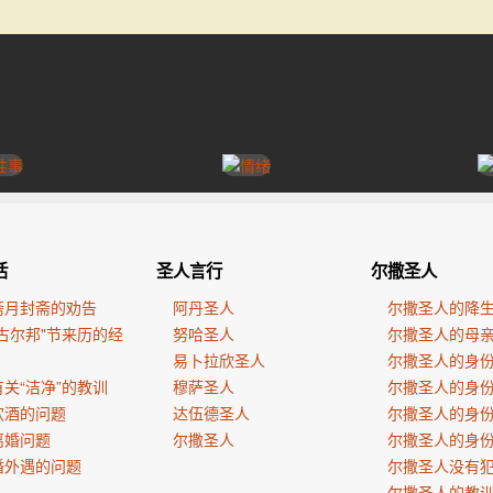
活
圣人言行
尔撒圣人
斋月封斋的劝告
阿丹圣人
尔撒圣人的降
古尔邦"节来历的经
努哈圣人
尔撒圣人的母
易卜拉欣圣人
尔撒圣人的身
关“洁净”的教训
穆萨圣人
尔撒圣人的身
饮酒的问题
达伍德圣人
尔撒圣人的身
离婚问题
尔撒圣人
尔撒圣人的身
婚外遇的问题
尔撒圣人没有
尔撒圣人的教