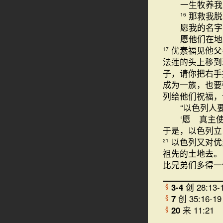
一生牧养我
那救我脱
16
愿我的名字
愿他们在地
优素福见他父
17
法莲的头上移
子，请你把右手
成为一族，也要
列给他们祝福，
“以色列人
‘愿 真主
于是，以色列
以色列又对优
21
祖先的土地去
比兄弟们多得一
3-4
创 28:13-
§
7
创 35:16-19
§
20
来 11:21
§