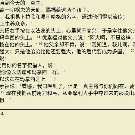
直到今天的 真主，
离一切祸患的天仙，赐福给这两个孩子。
，我祖易卜拉欣和易司哈格的名字，通过他们得以流传；
上生养众多。”
亲把右手按在以法莲的头上，心里就不高兴，于是拿住他父
到玛拿西的头上。
优素福对他父亲说：“阿大啊，不是这样
18
按在他的头上。”
他父亲却不肯，说：“我知道，我儿啊，
19
强大；只是他弟弟比他还要强大，他的后代要成为多国。”
20
说：
要用你的名字祝福人，说：
使你像以法莲和玛拿西一样。’”
立以法莲在玛拿西之上。
§
素福说：“看哪，我口唤到了，但是 真主将与你们同在，要
。
现在我把从前用刀和弓，从亚摩利人手中夺过来的那块山
22
份。”
14