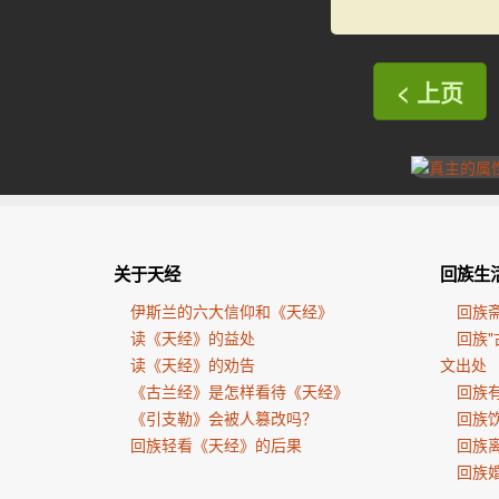
< 上页
关于天经
回族生
伊斯兰的六大信仰和《天经》
回族
读《天经》的益处
回族"
读《天经》的劝告
文出处
《古兰经》是怎样看待《天经》
回族有
《引支勒》会被人篡改吗？
回族
回族轻看《天经》的后果
回族
回族