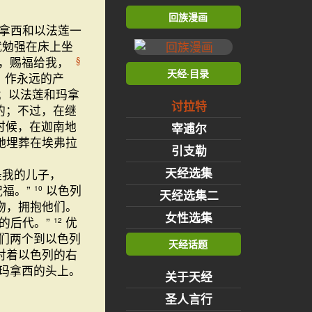
回族漫画
玛拿西和以法莲一
就勉强在床上坐
现，赐福给我，
§
天经·目录
，作永远的产
；以法莲和玛拿
讨拉特
的；不过，在继
时候，在迦南地
宰逋尔
她埋葬在埃弗拉
引支勒
天经选集
是我的儿子，
祝福。”
以色列
10
天经选集二
吻，拥抱他们。
女性选集
的后代。”
优
12
们两个到以色列
天经话题
对着以色列的右
子玛拿西的头上。
关于天经
圣人言行