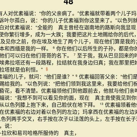
48
有人对优素福说：“你的父亲病了。”优素福就带着两个儿子
诉叶尔孤白，说：“你的儿子优素福到你这里来了。”以色列
白对优素福说：“全能的 真主曾经在迦南地的路斯向我显
要使你繁衍增多，成为一大族；我要把这片土地赐给你的后代
埃及见你之前，你在埃及地生了两个儿子，现在他们算是我的
流本和西缅是我的一样。
你在他们以后所生的子孙，都是你
6
他们可以归在他们哥哥的名下。
至于我，我从巴旦回来的
7
埃弗拉塔还有一段路程，拉结就在我身边归真；我在那里把
拉塔就是伯利恒。”
§
素福的儿子，就问：“他们是谁？”
优素福回答父亲：“他们
9
赐给我的。”以色列说：“把他们领到我这里来，我要给他们
昏花，看不清楚。优素福领他们到他跟前去，他就与他们亲
福说：“我想不到可以看见你的面，现在 真主竟使我见到你
从以色列膝上抱下来，自己脸伏在地下拜。
优素福领着他
13
在优素福的右边对着以色列的左边；玛拿西在优素福的左边
以色列两手交叉，右手按在次子以法莲的头上，左手按在长
，说：
卜拉欣和易司哈格所服侍的 真主，