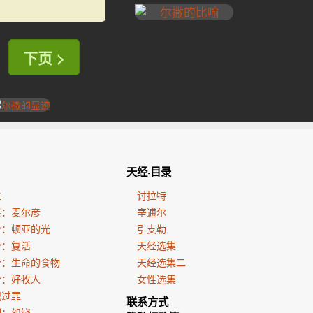
下页 >
天经·目录
生
讨拉特
亲：麦尔彦
宰逋尔
份：顿亚的光
引支勒
份：复活
天经选集
份：生命的食物
天经选集二
份：好牧人
女性选集
犯过罪
联系方式
训：恕饶