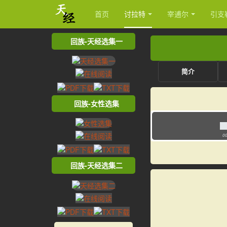
首页
讨拉特
宰逋尔
引支
回族-天经选集一
简介
回族-女性选集
00
回族-天经选集二