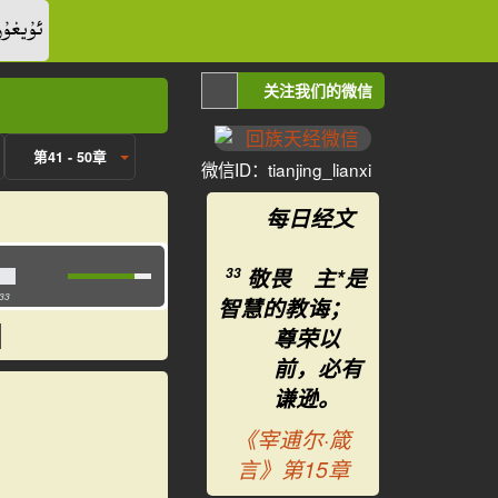
ئۇيغۇر
关注我们的微信
第41 - 50章
微信ID：tianjing_lianxi
每日经文
敬畏 主*是
33
:33
智慧的教诲；
尊荣以
前，必有
谦逊。
《宰逋尔·箴
言》第15章