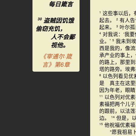
每日箴言
这些事以后，
1
盗贼因饥饿
起去。
有人告
30
2
起来。
叶尔孤
3
偷窃充饥，
对我说：‘我
4
人不会鄙
业。’
我未到
5
视他。
西是我的，像
承产业的事上，
《宰逋尔·箴
的路上，那里到
言》第6章
塔的路旁。埃弗
以色列看见优
8
是 真主在这里
因为年老，眼睛
以色列对优素
11
素福把两个儿子
的跟前，以法莲
边。
但是，
14
他祝福优素福
15
“愿我祖易