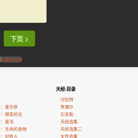
下页 >
天经·目录
生
讨拉特
亲：麦尔彦
宰逋尔
份：顿亚的光
引支勒
份：复活
天经选集
份：生命的食物
天经选集二
份：好牧人
女性选集