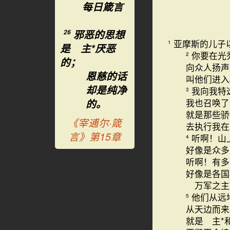
每日箴言
邪恶的思想
26
亚摩斯的儿子
1
是 主*厌恶
你要在光
2
的；
向众人扬声
恩慈的话
叫他们进入
却是纯净
我向我特
3
的。
我也召唤了
就是那些骄
《宰逋尔·箴
去执行我在
言》第15章
听啊！山
4
好像是众多
听啊！有多
好像是各国
万军之主
他们从远
5
从天边而来
就是 主*