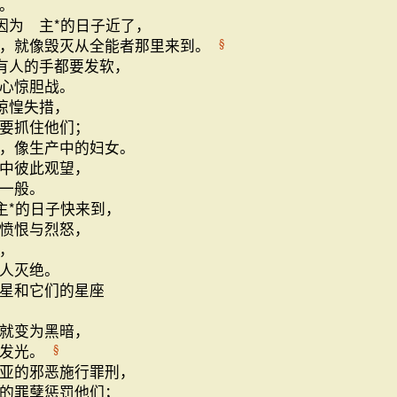
。
因为 主*的日子近了，
，就像毁灭从全能者那里来到。
§
有人的手都要发软，
心惊胆战。
惊惶失措，
要抓住他们；
，像生产中的妇女。
中彼此观望，
一般。
主*的日子快来到，
愤恨与烈怒，
，
人灭绝。
星和它们的星座
就变为黑暗，
再发光。
§
亚的邪恶施行罪刑，
的罪孽惩罚他们；