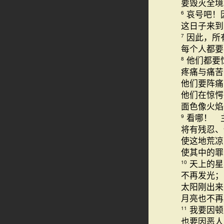
要毁灭全境
哀号吧！
6
这日子来到
因此，所
7
每个人都要
他们都要
8
疼痛与痛苦
他们要阵痛
他们在惊愕
面色像火焰
看哪！ 
9
将有残忍、
使这地荒凉
使其中的罪
天上的星
10
不再发光；
太阳刚出来
月亮也不
我要因顿
11
也要因恶人