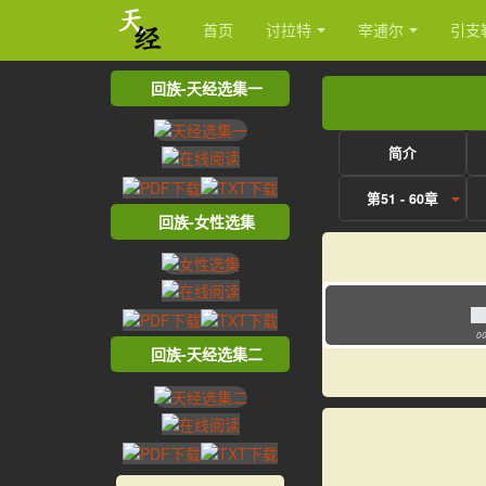
首页
讨拉特
宰逋尔
引支
回族-天经选集一
简介
第51 - 60章
回族-女性选集
00
回族-天经选集二