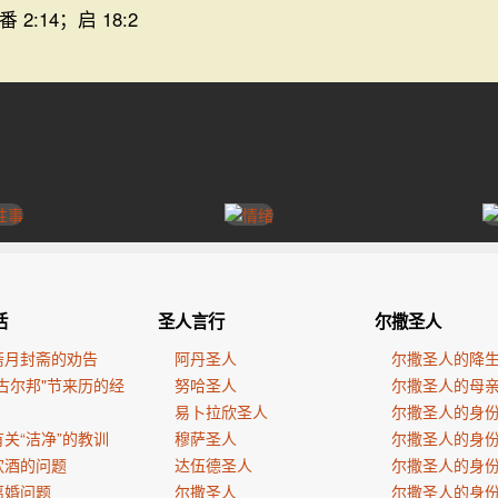
番 2:14；启 18:2
活
圣人言行
尔撒圣人
斋月封斋的劝告
阿丹圣人
尔撒圣人的降
古尔邦"节来历的经
努哈圣人
尔撒圣人的母
易卜拉欣圣人
尔撒圣人的身
关“洁净”的教训
穆萨圣人
尔撒圣人的身
饮酒的问题
达伍德圣人
尔撒圣人的身
离婚问题
尔撒圣人
尔撒圣人的身