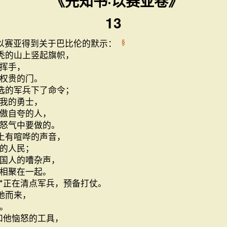
《先知书·以赛亚卷》
13
以赛亚得到关于巴比伦的默示：
§
秃的山上竖起旗帜，
挥手，
权贵的门。
选的军兵下了命令；
我的勇士，
傲自夸的人，
怒气中要做的。
上有喧哗的声音，
的人民；
国人的嘈杂声，
相聚在一起。
*正在清点军兵，预备打仗。
地而来，
。
和他恼怒的工具，