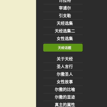
讨拉特
宰逋尔
引支勒
天经选集
天经选集二
女性选集
天经话题
关于天经
圣人言行
尔撒圣人
女性故事
尔撒的比喻
尔撒的显迹
真主的属性