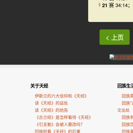
21
赛 34:14；
§
< 上页
关于天经
回族生
伊斯兰的六大信仰和《天经》
回族
读《天经》的益处
回族"
读《天经》的劝告
文出处
《古兰经》是怎样看待《天经》
回族有
《引支勒》会被人篡改吗？
回族
回族轻看《天经》的后果
回族