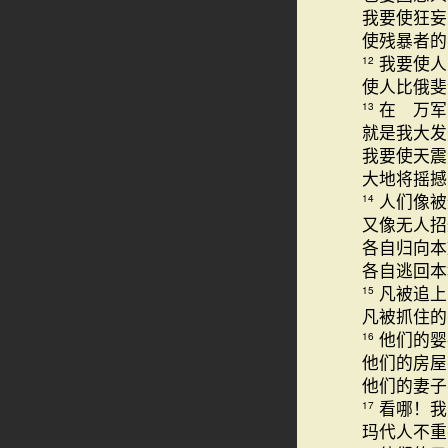
我要使狂妄
使残暴者的
我要使人
12
使人比俄斐
在 万军
13
就是我大发
我要使天震
大地将摇撼
人们像被
14
又像无人招
各自归向本
各自逃回本
凡被追上
15
凡被抓住的
他们的婴
16
他们的房屋
他们的妻子
看哪！我
17
玛代人不重