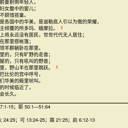
箭要射倒年轻人，
妇女腹中的婴儿；
不顾惜孩童。
是各国中的华美，是迦勒底人引以为傲的荣耀，
主倾覆的所多玛、蛾摩拉。
§
上将永远没有居民，世世代代无人居住；
在那里搭帐篷；
领羊群躺卧在那里。
里的，只有旷野的走兽；
屋的，只有吼叫的野兽；
那里，野山羊在那里跳跃。
§
巴比伦的宫中呼号，
们华美的殿里吠叫。
的时候临近了，
会长久。
7:1-15；耶 50:1—51:64
 24:29；可 13:24-25；路 21:25；启 6:12-13