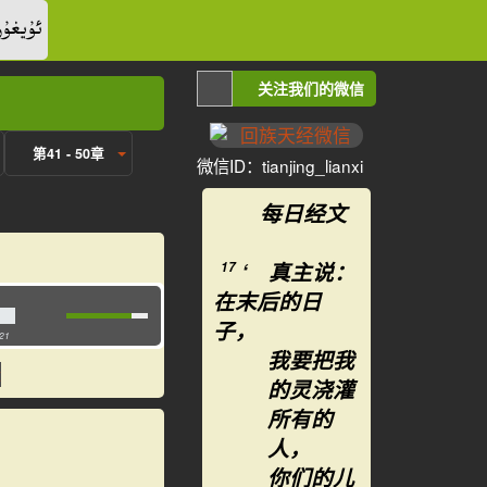
ئۇيغۇر
关注我们的微信
第41 - 50章
微信ID：tianjing_lianxi
每日经文
‘ 真主说：
17
在末后的日
子，
:21
我要把我
的灵浇灌
所有的
人，
你们的儿