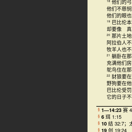
他们的弓
18
他们不慈悯
他们的眼也
巴比伦本
19
却要像 真
那片土地
20
阿拉伯人不
牧羊人也不
躺卧在那
21
充满他们房
鸵鸟住在
豺狼要在
22
野狗要在他
巴比伦受罚
它的日子不
1—14:23
赛 4
§
6
珥 1:15
§
10
结 32:7；太
§
19
创 19:24
§