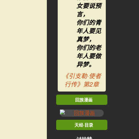
女要说预
言，
你们的青
年人要见
真梦，
你们的老
年人要做
异梦。
《引支勒·使者
行传》第2章
回族漫画
天经·目录