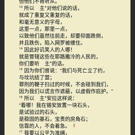
但他们不肯听从。
所以 主*对他们说的话，
13
就成了重复又重复的话，
和毫无意义的字母，
这里一点，那里一点，
以致他们虽然往前走，却要仰面跌倒，
并且跌伤，陷入网罗被缠住。
因此好讥笑人的人哪！
14
就是管辖这些在耶路撒冷的人民的，
你们要听 主*的话。
因为你们曾说：“我们与死亡立了约，
15
与坟坑结了盟；
罪刑的鞭子扫过的时候，不会碰到我们，
因为我们以谎言作遮蔽，以虚假作庇护。”
所以 主*安拉这样说：
16
“看哪！我在锡安放置一块石头，
是试验过的石头，
是稳固的基石，宝贵的房角石；
信靠的人，不会着急。
§
我要以公平为准绳，
17