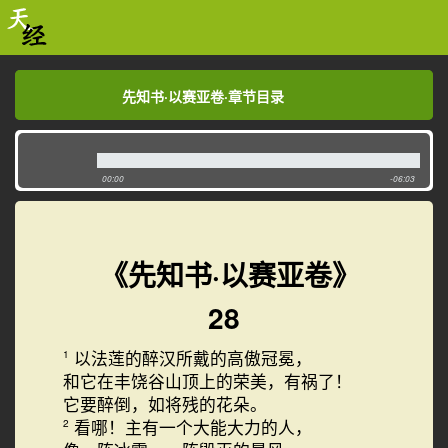
先知书·以赛亚卷·章节目录
先知书·以赛亚卷·章节目录
00:00
-06:03
《先知书·以赛亚卷》
28
以法莲的醉汉所戴的高傲冠冕，
1
和它在丰饶谷山顶上的荣美，有祸了！
它要醉倒，如将残的花朵。
看哪！主有一个大能大力的人，
2