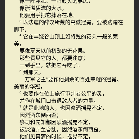
像一阵冰雹、一阵毁灭的暴风，
像涨溢猛流的大水，
他要用手把它摔落在地。
以法莲的醉汉所戴的高傲冠冕，要被践踏在
3
脚下。
它在丰饶谷山顶上如将残的花朵一般的荣
4
美，
要像夏天以前初熟的无花果。
那些看见它的人，都要注意；
一到手里，就把它吞吃了。
到那天，
5
万军之主*要作他剩余的百姓荣耀的冠冕、
美丽的华冠，
也要作在位上施行审判者公平的灵，
6
并作在城门口击退敌人者的力量。
就是此地的人，也因淡酒摇晃不定，
7
因烈酒东倒西歪；
祭司和先知都因烈酒摇晃不定，
被淡酒弄至昏乱，因烈酒东倒西歪。
他们见真梦的时候，摇晃不定，