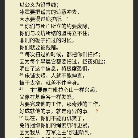
以公义为铅垂线；
冰雹要把谎言的遮蔽冲去，
大水要漫过庇护所。”
你们与死亡所立的约要废除，
18
你们与坟坑所结的盟将立不住；
罪刑的鞭子扫过的时候，
你们就要被践踏。
每次扫过的时候，都把你们扫掉；
19
因为每个早晨它都要扫过，昼夜如此；
明白了这个信息，将极度恐惧。
床铺太短，人就不能伸直，
20
被子太窄，就盖不住全身。
主*要像在毗拉心山一样兴起，
21
又像在基遍谷一样发怒，
为要完成他的工作，那奇妙的工作，
好成就他的事，就是奇异的事。
§
现在，你们不能再讥笑了，
22
免得捆绑你们的绳索绑得更紧，
因为我从 万军之主*那里听到，