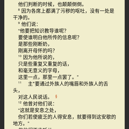
他们判断的时候，也颠颠倒倒。
因为各席上都满了污秽的呕吐，没有一处是
8
干净的。
他们说：
9
“他要把知识教导谁呢？
要使谁明白他所传的信息呢？
是那些刚断奶，
刚离开母怀的吗？
因为他所说的，
10
只是些重复又重复的话，
和毫无意义的字母，
这里一点，那里一点罢了。”
主*要通过外族人的嘴唇和外族人的舌
11
头，
对这人民说话。
§
他曾对他们说：
12
“这就是安息之处，
你们若使疲乏的人得安息，就要得到这安歇的
地方。”