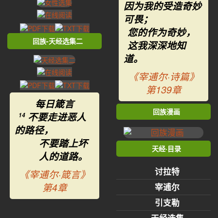
因为我的受造奇妙
可畏；
您的作为奇妙，
回族-天经选集二
这我深深地知
道。
《宰逋尔·诗篇》
第139章
每日箴言
回族漫画
不要走进恶人
14
的路径，
不要踏上坏
天经·目录
人的道路。
讨拉特
《宰逋尔·箴言》
第4章
宰逋尔
引支勒