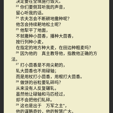
决定要在全境施行毁灭。
你们要侧耳听我的声音，
23
留心听我的话。
农夫怎会不断耕地撒种呢？
24
他怎会持续耙地松土呢？
他犁平了地面，
25
不就撒种小茴香，播种大茴香，
按行列种小麦，
在指定的地方种大麦，在田边种粗麦吗？
因为他的 真主教导他，指教他正确的方
26
法。
打小茴香是不用尖耙的，
27
轧大茴香也不用碌轴；
而是用杖打小茴香，用棍打大茴香。
做饼的谷粒要轧碎吗？
28
从来没有人反复碾轧，
虽然他让碌轴和马匹经过，
却不会把他们轧碎。
这也是出于 万军之主*，
29
他的谋略奇妙，他的智慧广大。