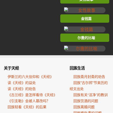
金钱篇
尔撒的比喻
关于天经
回族生活
伊斯兰的六大信仰和《天经》
回族斋月封斋的劝告
读《天经》的益处
回族"古尔邦"节来历的
读《天经》的劝告
经文出处
《古兰经》是怎样看待《天经》
回族有关“洁净”的教训
《引支勒》会被人篡改吗？
回族饮酒的问题
回族轻看《天经》的后果
回族离婚问题
回族婚外遇的问题