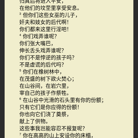
归真后将进入平安，
在他们的坟茔里享受安息。
但你们这些女巫的儿子，
3
奸夫和妓女的后代啊！
你们都来这里行淫吧！
你们戏弄谁呢？
4
你们张大嘴巴，
伸长舌头戏弄谁呢？
你们不是悖逆的孩子吗？
不是虚谎的后代吗？
你们在橡树林中，
5
在茂盛的树下欲火焚心；
在山谷间，在岩穴里，
宰自己的孩子作祭牲。
在山谷中光滑的石头里有你的份额；
6
只有它们是你应得的份额！
你也向它们浇了奠祭，
献上了供物。
这些事我岂能容忍不报复呢？
你在高高的山上安设你的床榻，
7