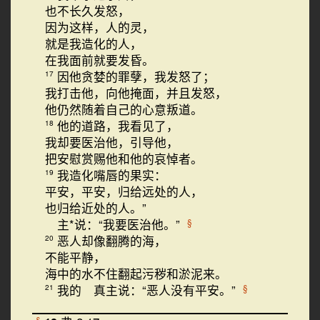
也不长久发怒，
因为这样，人的灵，
就是我造化的人，
在我面前就要发昏。
因他贪婪的罪孽，我发怒了；
17
我打击他，向他掩面，并且发怒，
他仍然随着自己的心意叛道。
他的道路，我看见了，
18
我却要医治他，引导他，
把安慰赏赐他和他的哀悼者。
我造化嘴唇的果实：
19
平安，平安，归给远处的人，
也归给近处的人。”
主*说：“我要医治他。”
§
恶人却像翻腾的海，
20
不能平静，
海中的水不住翻起污秽和淤泥来。
我的 真主说：“恶人没有平安。”
§
21
§