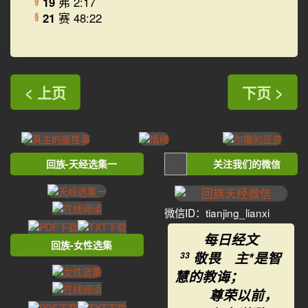
19
弗 2:17
21
赛 48:22
§
< 上页
下页 >
回族-天经选集一
关注我们的微信
微信ID：tianjing_lianxi
每日经文
回族-女性选集
敬畏 主*是智
33
慧的教诲；
尊荣以前，