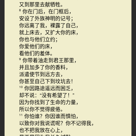
又到那里去献牺牲。
你在门后，在门框后，
8
安设了外族神明的记号；
你远离了我，裸露了自己，
就上床去，又扩大你的床，
你也与他们立约；
你爱他们的床，
看他们的羞体。
你带着油走到君王那里，
9
并且加多了你的香料，
派遣使节到远方去，
你甚至自己下到坟坑去！
你因路途遥远而困乏，
10
却不说：“没有希望了！”
因为你找到了生命的力量，
所以你不觉得疲倦。
你怕谁？你因谁而惧怕，
11
以致你对我说谎呢？你不记得我，
也不把我放在心上，