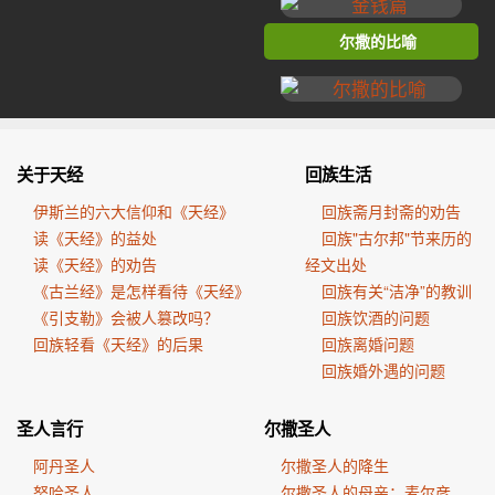
尔撒的比喻
关于天经
回族生活
伊斯兰的六大信仰和《天经》
回族斋月封斋的劝告
读《天经》的益处
回族"古尔邦"节来历的
读《天经》的劝告
经文出处
《古兰经》是怎样看待《天经》
回族有关“洁净”的教训
《引支勒》会被人篡改吗？
回族饮酒的问题
回族轻看《天经》的后果
回族离婚问题
回族婚外遇的问题
圣人言行
尔撒圣人
阿丹圣人
尔撒圣人的降生
努哈圣人
尔撒圣人的母亲：麦尔彦