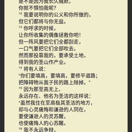
是不是因为我长久缄默，
你就不惧怕我呢？
我要说明你的公义和你所做的，
12
但它们都将与你无益。
你呼求的时候，
13
让你所收集的偶像拯救你吧！
但一阵风要把它们全都刮走，
一口气要把它们全部吹去。
然而那投靠我的，要承受土地，
得到我的圣山作产业。
将有人说：
14
“你们要填高，要填高，要修平道路；
把障碍物从我子民的路上除掉。”
因为那至高无上、
15
永远存在、他名为圣洁的这样说：
“虽然我住在至高极其圣洁的地方，
却与心灵痛悔和谦逊的人同在，
要使谦逊人的灵苏醒，
也使痛悔人的心苏醒。
我不永远争辩，
16