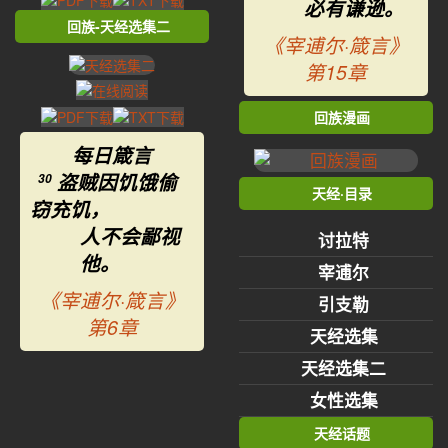
必有谦逊。
回族-天经选集二
《宰逋尔·箴言》
第15章
回族漫画
每日箴言
盗贼因饥饿偷
30
天经·目录
窃充饥，
人不会鄙视
讨拉特
他。
宰逋尔
《宰逋尔·箴言》
引支勒
第6章
天经选集
天经选集二
女性选集
天经话题