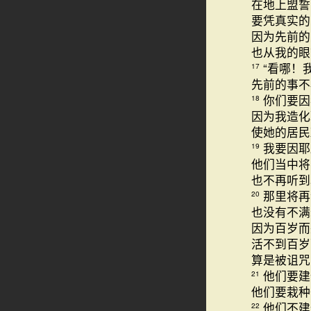
在地上盟誓
要凭真实的
因为先前的
也从我的眼
“看哪！
17
先前的事不
你们要因
18
因为我造化
使她的居民
我要因耶
19
他们当中将
也不再听
那里将再
20
也没有不满
因为百岁而
活不到百岁
算是被诅咒
他们要建
21
他们要栽种
他们不建
22