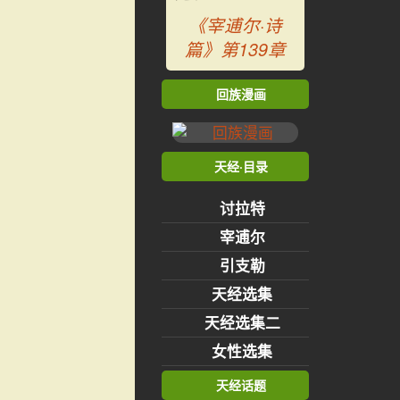
《宰逋尔·诗
篇》第139章
回族漫画
天经·目录
讨拉特
宰逋尔
引支勒
天经选集
天经选集二
女性选集
天经话题