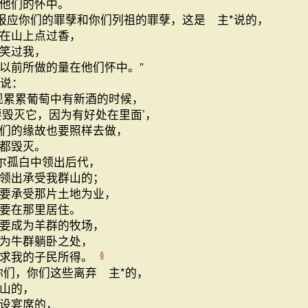
他们的怀中。
报应你们的罪孽和你们列祖的罪孽，这是 主*说的，
在山上点过香，
笑过我，
以前所做的量在他们怀中。”
说：
现累累葡萄中有新酒的时候，
要毁灭它，因为有好处在里面’，
们的缘故也要照样去做，
都毁灭。
尔孤白中领出后代，
领出承受我群山的；
要承受那片土地为业，
要在那里居住。
要成为羊群的牧场，
为牛群躺卧之处，
寻求我的子民所得。
§
你们，你们这些离弃 主*的，
山的，
设宴席的，