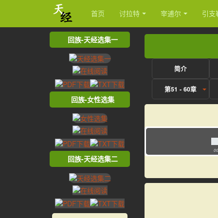
首页
讨拉特
宰逋尔
引支
回族-天经选集一
简介
第51 - 60章
回族-女性选集
00
回族-天经选集二