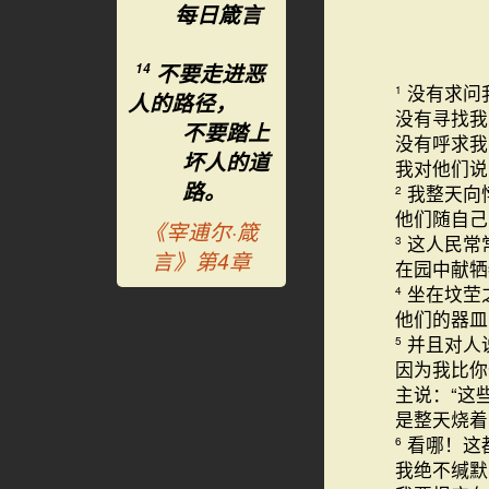
每日箴言
不要走进恶
14
没有求问
1
人的路径，
没有寻找我
不要踏上
没有呼求我
坏人的道
我对他们说
路。
我整天向
2
他们随自
《宰逋尔·箴
这人民常
3
言》第4章
在园中献牺
坐在坟茔
4
他们的器皿
并且对人
5
因为我比你
主说：“这
是整天烧着
看哪！这
6
我绝不缄默