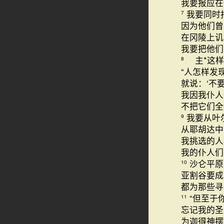
我要报应在
我要同时
7
因为他们曾
在冈陵上讥
我要把他们
主*这样
8
“人怎样发
就说：‘不
我因我仆人
不把它们全
我要从叶
9
从耶胡达中
我挑选的人
我的仆人们
沙仑平原
10
亚割谷要成
都为那些
“但至于
11
忘记我的圣
为迦得神摆