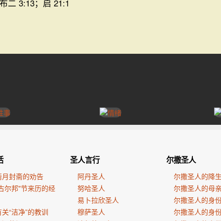
布二 3:13；启 21:1
活
圣人言行
尔撒圣人
斋月封斋的劝告
阿丹圣人
尔撒圣人的降
古尔邦"节来历的经
努哈圣人
尔撒圣人的母
易卜拉欣圣人
尔撒圣人的身
关“洁净”的教训
穆萨圣人
尔撒圣人的身