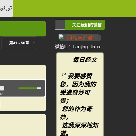
ئۇيغۇر
关注我们的微信
第41 - 50章
微信ID：tianjing_lianxi
每日经文
我要感赞
14
您，因为我的
受造奇妙可
:17
畏；
您的作为奇
妙，
这我深深地知
道。