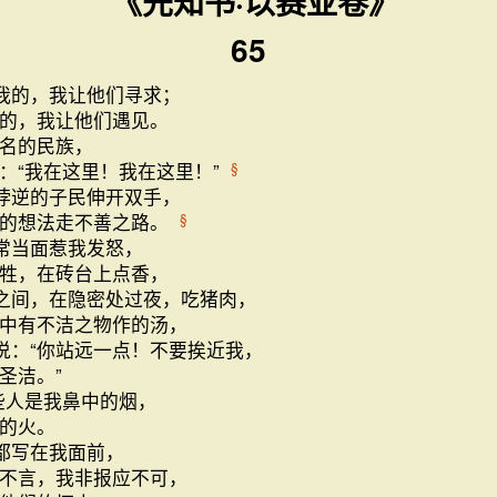
《先知书·以赛亚卷》
65
我的，我让他们寻求；
的，我让他们遇见。
名的民族，
：“我在这里！我在这里！”
§
悖逆的子民伸开双手，
己的想法走不善之路。
§
常当面惹我发怒，
牲，在砖台上点香，
之间，在隐密处过夜，吃猪肉，
中有不洁之物作的汤，
说：“你站远一点！不要挨近我，
圣洁。”
些人是我鼻中的烟，
的火。
都写在我面前，
不言，我非报应不可，