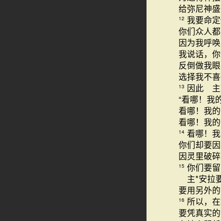
给弥尼神盛
我要命定
12
你们众人都
因为我呼唤
我说话，你
反倒做我眼
选择我不喜
因此 主
13
“看哪！我
看哪！我的
看哪！我的
看哪！我
14
你们却要因
因灵里破碎
你们要留
15
主*安拉
要用另外的
所以，在
16
要凭真实的