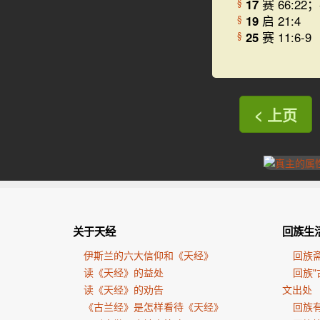
17
赛 66:22；
§
19
启 21:4
§
25
赛 11:6-9
§
< 上页
关于天经
回族生
伊斯兰的六大信仰和《天经》
回族
读《天经》的益处
回族"
读《天经》的劝告
文出处
《古兰经》是怎样看待《天经》
回族有