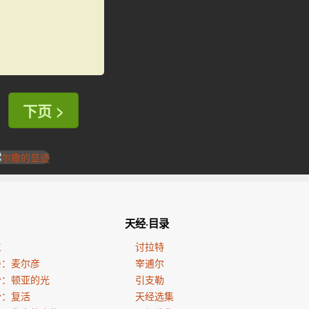
下页 >
天经·目录
生
讨拉特
亲：麦尔彦
宰逋尔
份：顿亚的光
引支勒
份：复活
天经选集