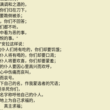
满调和之酒的，
你们归在刀下，
要跪倒被杀；
，你们不回答；
们都不听。
中看为恶的事，
悦的事。”
*安拉这样说：
的仆人们将有吃的，你们却要饥饿；
仆人将有喝的，你们却要口渴；
仆人将要欢喜，你们却要蒙羞；
的仆人要因心里高兴而欢呼，
心中伤痛而哀叫，
而哀号。
下自己的名，作我蒙选者的咒语；
要杀死你们，
名字称呼他自己的仆人。
地上为自己求福的，
 真主求福；