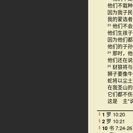
他们不栽种
因为我子民
我的蒙选者
他们不会
23
他们生孩子
因为他们都
他们的子孙
那时，他
24
他们还在说
豺狼将与
25
狮子要像牛
蛇将以尘土
在我圣山的
它们都不伤
这是 主*
1
罗 10:20
§
2
罗 10:21
§
10
书 7:24-26
§