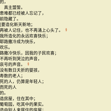
的，
 真主盟誓。
患难都已经被人忘记了，
前隐藏了。
我要造化新天新地；
再被人记住，也不再涌上心头了。
§
我所造化的永远欢喜快乐；
耶路撒冷成为快乐，
欢乐。
路撒冷快乐，因我的子民欢喜；
不再听到哭泣的声音，
到哀号的声音。
§
没有数日夭折的婴孩，
寿数的老人；
死的人，仍算是年轻人；
而死的人
的。
造房屋，住在其中；
葡萄园，吃其中的果实。
造由别人来居住的房屋；