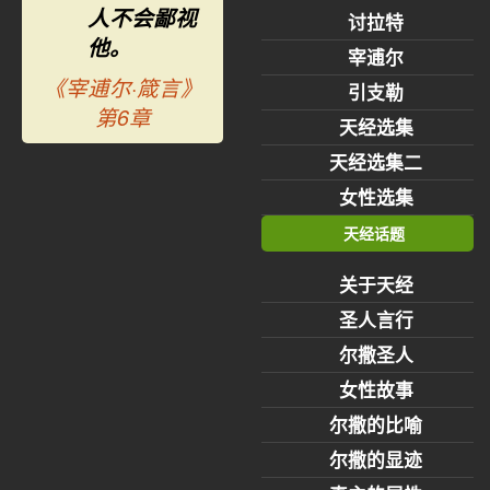
人不会鄙视
讨拉特
他。
宰逋尔
《宰逋尔·箴言》
引支勒
第6章
天经选集
天经选集二
女性选集
天经话题
关于天经
圣人言行
尔撒圣人
女性故事
尔撒的比喻
尔撒的显迹