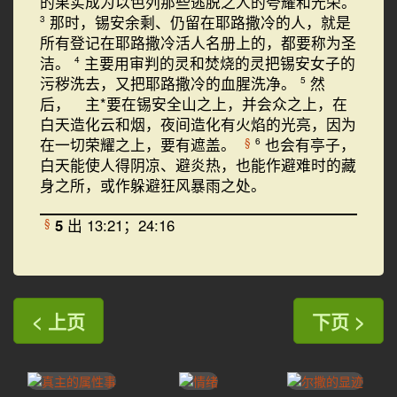
的果实成为以色列那些逃脱之人的夸耀和光荣。
那时，锡安余剩、仍留在耶路撒冷的人，就是
3
所有登记在耶路撒冷活人名册上的，都要称为圣
洁。
主要用审判的灵和焚烧的灵把锡安女子的
4
污秽洗去，又把耶路撒冷的血腥洗净。
然
5
后， 主*要在锡安全山之上，并会众之上，在
白天造化云和烟，夜间造化有火焰的光亮，因为
在一切荣耀之上，要有遮盖。
也会有亭子，
§
6
白天能使人得阴凉、避炎热，也能作避难时的藏
身之所，或作躲避狂风暴雨之处。
5
出 13:21；24:16
§
< 上页
下页 >