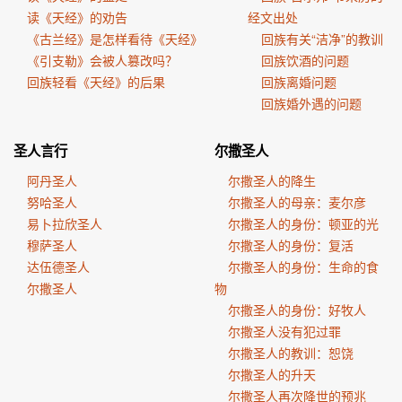
读《天经》的劝告
经文出处
《古兰经》是怎样看待《天经》
回族有关“洁净”的教训
《引支勒》会被人篡改吗？
回族饮酒的问题
回族轻看《天经》的后果
回族离婚问题
回族婚外遇的问题
圣人言行
尔撒圣人
阿丹圣人
尔撒圣人的降生
努哈圣人
尔撒圣人的母亲：麦尔彦
易卜拉欣圣人
尔撒圣人的身份：顿亚的光
穆萨圣人
尔撒圣人的身份：复活
达伍德圣人
尔撒圣人的身份：生命的食
尔撒圣人
物
尔撒圣人的身份：好牧人
尔撒圣人没有犯过罪
尔撒圣人的教训：恕饶
尔撒圣人的升天
尔撒圣人再次降世的预兆