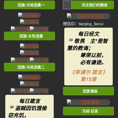
回族-天经选集一
关注我们的微信
微信ID：tianjing_lianxi
每日经文
回族-女性选集
敬畏 主*是智
33
慧的教诲；
尊荣以前，
必有谦逊。
回族-天经选集二
《宰逋尔·箴言》
第15章
回族漫画
每日箴言
盗贼因饥饿偷
30
天经·目录
窃充饥，