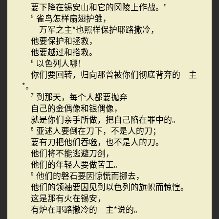
要下降在锡安山和它的冈陵上作战。”
雀鸟怎样扇翅护雏，
5
万军之主*也照样保护耶路撒冷，
他要保护和拯救，
他要越过和搭救。
以色列人哪！
6
你们要回转，归向那曾被你们彻底背弃的 主
*。
到那天，每个人都要抛弃
7
自己的金偶像和银偶像，
就是你们亲手所做，把自己陷在罪中的。
亚述人要倒在刀下，不是人的刀；
8
要有刀把他们吞噬，也不是人的刀。
他们将不能逃避刀剑，
他们的年轻人要做苦工。
他们的磐石要因惊慌而挪去，
9
他们的领袖要因见到以色列的旗帜而惊惶。
这是那有火在锡安，
有炉在耶路撒冷的 主*说的。