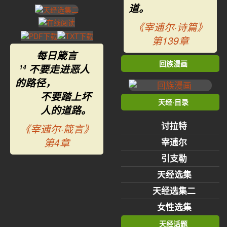
道。
《宰逋尔·诗篇》
第139章
每日箴言
回族漫画
不要走进恶人
14
的路径，
不要踏上坏
天经·目录
人的道路。
讨拉特
《宰逋尔·箴言》
第4章
宰逋尔
引支勒
天经选集
天经选集二
女性选集
天经话题