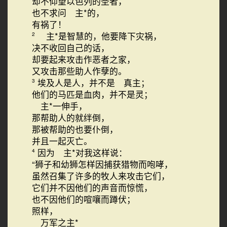
却不仰望以色列的圣者，
也不求问 主*的，
有祸了！
主*是智慧的，他要降下灾祸，
2
决不收回自己的话，
却要起来攻击作恶者之家，
又攻击那些助人作孽的。
埃及人是人，并不是 真主；
3
他们的马匹是血肉，并不是灵；
主*一伸手，
那帮助人的就绊倒，
那被帮助的也要仆倒，
并且一起灭亡。
因为 主*对我这样说：
4
“狮子和幼狮怎样因捕获猎物而咆哮，
虽然召集了许多的牧人来攻击它们，
它们并不因他们的声音而惊慌，
也不因他们的喧嚷而蹲伏；
照样，
万军之主*