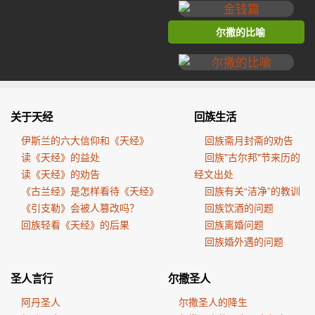
尔撒的比喻
关于天经
回族生活
伊斯兰的六大信仰和《天经》
回族斋月封斋的劝告
读《天经》的益处
回族"古尔邦"节来历的
读《天经》的劝告
经文出处
《古兰经》是怎样看待《天经》
回族有关“洁净”的教训
《引支勒》会被人篡改吗？
回族饮酒的问题
回族轻看《天经》的后果
回族离婚问题
回族婚外遇的问题
圣人言行
尔撒圣人
阿丹圣人
尔撒圣人的降生