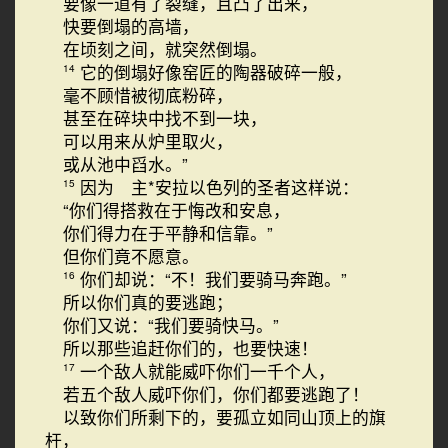
要像一道有了裂缝，且凸了出来，
快要倒塌的高墙，
在顷刻之间，就突然倒塌。
它的倒塌好像窑匠的陶器破碎一般，
14
毫不顾惜被彻底粉碎，
甚至在碎块中找不到一块，
可以用来从炉里取火，
或从池中舀水。”
因为 主*安拉以色列的圣者这样说：
15
“你们得搭救在于悔改和安息，
你们得力在于平静和信靠。”
但你们竟不愿意。
你们却说：“不！我们要骑马奔跑。”
16
所以你们真的要逃跑；
你们又说：“我们要骑快马。”
所以那些追赶你们的，也要快速！
一个敌人就能威吓你们一千个人，
17
若五个敌人威吓你们，你们都要逃跑了！
以致你们所剩下的，要孤立如同山顶上的旗
杆，