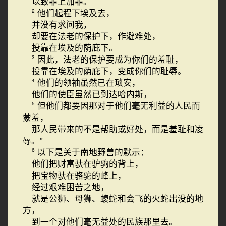
以致罪上加罪。
他们起程下埃及去，
2
并没有求问我，
却要在法老的保护下，作避难处，
投靠在埃及的荫庇下。
因此，法老的保护要成为你们的羞耻，
3
投靠在埃及的荫庇下，变成你们的耻辱。
他们的领袖虽然已在琐安，
4
他们的使臣虽然已到达哈内斯，
但他们都要因那对于他们毫无利益的人民而
5
蒙羞，
那人民带来的不是帮助或好处，而是羞耻和凌
辱。”
以下是关于南地野兽的默示：
6
他们把财富驮在驴驹的背上，
把宝物驮在骆驼的峰上，
经过艰难困苦之地，
就是公狮、母狮、蝮蛇和会飞的火蛇出没的地
方，
到一个对他们毫无益处的民族那里去。