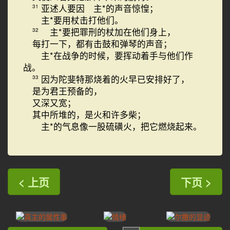
亚述人要因 主*的声音惊惶；
31
主*要用杖击打他们。
主*要把罪刑的杖加在他们身上，
32
每打一下，都有击鼓和弹琴的声音；
主*在战争的时候，要挥动着手与他们作
战。
因为陀斐特那烧着的火早已安排好了，
33
是为君王预备的，
又深又宽；
其中所堆的，是火和许多柴；
主*的气息像一股硫磺火，把它燃烧起来。
< 上页
下页 >