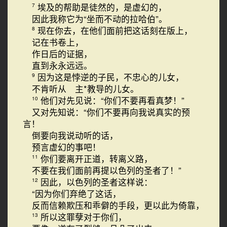
埃及的帮助是徒然的，是虚幻的，
7
因此我称它为“坐而不动的拉哈伯”。
现在你去，在他们面前把这话刻在版上，
8
记在书卷上，
作日后的证据，
直到永永远远。
因为这是悖逆的子民，不忠心的儿女，
9
不肯听从 主*教导的儿女。
他们对先见说：“你们不要再看真梦！”
10
又对先知说：“你们不要再向我说真实的预
言！
倒要向我说动听的话，
预言虚幻的事吧！
你们要离开正道，转离义路，
11
不要在我们面前再提以色列的圣者了！”
因此，以色列的圣者这样说：
12
“因为你们弃绝了这话，
反而信赖欺压和乖僻的手段，更以此为倚靠，
所以这罪孽对于你们，
13