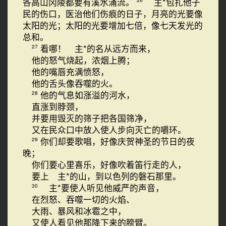
各高山冈陵都要有溪水涌流。
主*包扎他子
民的伤口，医治他们伤痕的日子，月亮的光要像
太阳的光；太阳的光要增加七倍，像七天发光的
总和。
看哪！ 主*的名从远方而来，
27
他的怒气烧起，浓烟上腾；
他的嘴唇充满愤怒，
他的舌头像吞噬的火。
他的气息如涨溢的河水，
28
直涨到脖颈，
并要用毁灭的筛子把各国筛净，
又在民众口中放入使人步向灭亡的嚼环。
你们却要歌唱，好像庆贺神圣的节日的夜
29
晚；
你们要心里喜乐，好像吹着笛行走的人，
要上 主*的山，到以色列的磐石那里。
主*要使人听见他威严的声音，
30
在烈怒、吞噬一切的火焰、
大雨、暴风和冰雹之中，
又使人看见他那降下来的膀臂。