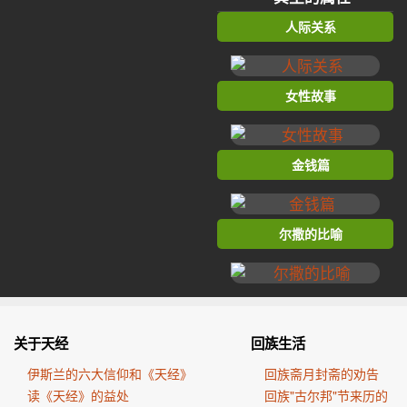
人际关系
女性故事
金钱篇
尔撒的比喻
关于天经
回族生活
伊斯兰的六大信仰和《天经》
回族斋月封斋的劝告
读《天经》的益处
回族"古尔邦"节来历的