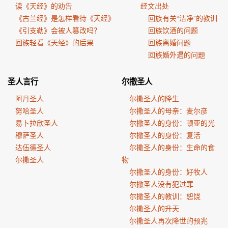
读《天经》的劝告
经文出处
《古兰经》是怎样看待《天经》
回族有关“洁净”的教训
《引支勒》会被人篡改吗？
回族饮酒的问题
回族轻看《天经》的后果
回族离婚问题
回族婚外遇的问题
圣人言行
尔撒圣人
阿丹圣人
尔撒圣人的降生
努哈圣人
尔撒圣人的母亲：麦尔彦
易卜拉欣圣人
尔撒圣人的身份：顿亚的光
穆萨圣人
尔撒圣人的身份：复活
达伍德圣人
尔撒圣人的身份：生命的食
尔撒圣人
物
尔撒圣人的身份：好牧人
尔撒圣人没有犯过罪
尔撒圣人的教训：恕饶
尔撒圣人的升天
尔撒圣人再次降世的预兆