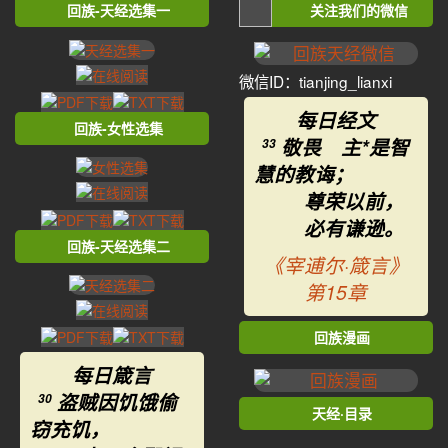
回族-天经选集一
关注我们的微信
微信ID：tianjing_lianxi
每日经文
回族-女性选集
敬畏 主*是智
33
慧的教诲；
尊荣以前，
必有谦逊。
回族-天经选集二
《宰逋尔·箴言》
第15章
回族漫画
每日箴言
盗贼因饥饿偷
30
天经·目录
窃充饥，