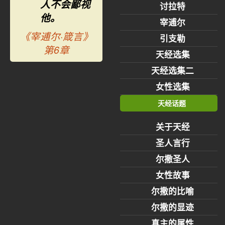
人不会鄙视
讨拉特
他。
宰逋尔
《宰逋尔·箴言》
引支勒
第6章
天经选集
天经选集二
女性选集
天经话题
关于天经
圣人言行
尔撒圣人
女性故事
尔撒的比喻
尔撒的显迹
真主的属性