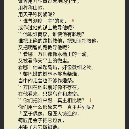
谁曾用升斗量过大地的尘土，
用秤称山岭，
用天平称冈陵呢？
谁曾测度 主*的灵，
§
13
或作过他的谋士教导他呢？
他跟谁商议，谁使他有聪明？
14
谁把正确的路指教他，把知识指教他，
又把明智的路教导他呢？
看哪！万国都像水桶里的一滴，
15
又被看作天平上的微尘。
看哪！他举起岛屿，好像微细之物。
黎巴嫩的树林不够当柴烧，
16
当中的走兽也不够作燔祭。
万国在他跟前好像不存在，
17
在他看来，只是乌有和虚空。
你们把谁来跟 真主相比呢？
§
18
你们用什么形象来与 真主并列呢？
至于偶像，是匠人铸造的，
19
铸匠用金子把它包裹，
用银子为它做银链。