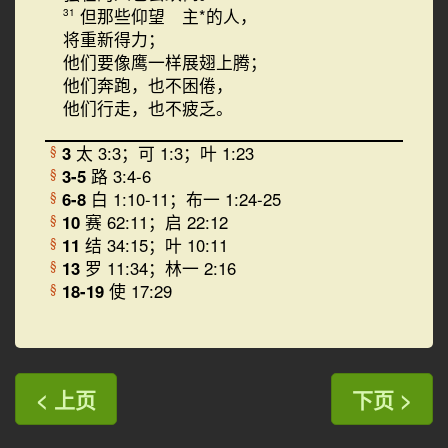
但那些仰望 主*的人，
31
将重新得力；
他们要像鹰一样展翅上腾；
他们奔跑，也不困倦，
他们行走，也不疲乏。
3
太 3:3；可 1:3；叶 1:23
§
3-5
路 3:4-6
§
6-8
白 1:10-11；布一 1:24-25
§
10
赛 62:11；启 22:12
§
11
结 34:15；叶 10:11
§
13
罗 11:34；林一 2:16
§
18-19
使 17:29
§
< 上页
下页 >