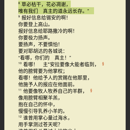
草必枯干，花必凋谢，
8
唯有我们 真主的道永远长存。”
报好信息给锡安的啊！
9
你要登上高山。
报好信息给耶路撒冷的啊！
你要极力扬声。
要扬声，不要惧怕！
要对耶胡达的各城说：
“看哪，你们的 真主！”
看哪！ 主*安拉要像大能者临到，
§
10
他的膀臂要为他掌权；
看哪！他给予人的赏赐在他那里，
他施予人的报应在他面前。
他要像牧人牧养自己的羊群，
§
11
像用膀臂相聚羊羔，
抱在自己的怀中，
慢慢引导乳养小羊的。
谁曾用掌心量过海水，
12
用手掌测过苍天呢？