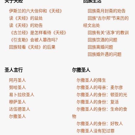
关于天经
回族生活
伊斯兰的六大信仰和《天经》
回族斋月封斋的劝告
读《天经》的益处
回族"古尔邦"节来历的
读《天经》的劝告
经文出处
《古兰经》是怎样看待《天经》
回族有关“洁净”的教训
《引支勒》会被人篡改吗？
回族饮酒的问题
回族轻看《天经》的后果
回族离婚问题
回族婚外遇的问题
圣人言行
尔撒圣人
阿丹圣人
尔撒圣人的降生
努哈圣人
尔撒圣人的母亲：麦尔彦
易卜拉欣圣人
尔撒圣人的身份：顿亚的光
穆萨圣人
尔撒圣人的身份：复活
达伍德圣人
尔撒圣人的身份：生命的食
尔撒圣人
物
尔撒圣人的身份：好牧人
尔撒圣人没有犯过罪