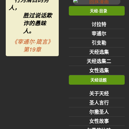
人，
天经·目录
胜过说话欺
诈的愚昧
讨拉特
人。
宰逋尔
《宰逋尔·箴言》
引支勒
第19章
天经选集
天经选集二
女性选集
天经话题
关于天经
圣人言行
尔撒圣人
女性故事