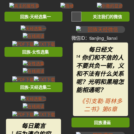
回族-天经选集一
关注我们的微信
微信ID：tianjing_lianxi
每日经文
回族-女性选集
你们和不信的人
14
不要共负一轭，义
和不法有什么关系
呢？光明和黑暗怎
回族-天经选集二
能相通呢？
《引支勒·哥林多
二书》第6章
回族漫画
每日箴言
行为清白的穷
1