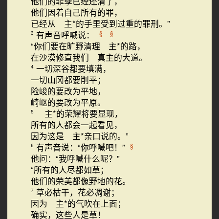
他们的罪孽已经还清了，
他们因着自己所有的罪，
已经从 主*的手里受到过重的罪刑。”
有声音呼喊说：
§
§
3
“你们要在旷野清理 主*的路，
在沙漠修直我们 真主的大道。
一切深谷都要填满，
4
一切山冈都要削平；
险峻的要改为平地，
崎岖的要改为平原。
主*的荣耀将要显现，
5
所有的人都会一起看见，
因为这是 主*亲口说的。”
有声音说：“你呼喊吧！”
§
6
他问：“我呼喊什么呢？”
“所有的人尽都如草；
他们的荣美都像野地的花。
草必枯干，花必凋谢；
7
因为 主*的气吹在上面；
确实，这些人是草！