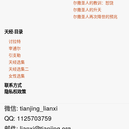
尔撒圣人的教训：恕饶
尔撒圣人的升天
尔撒圣人再次降世的预兆
天经·目录
讨拉特
宰逋尔
引支勒
天经选集
天经选集二
女性选集
联系方式
隐私权政策
微信: tianjing_lianxi
QQ: 1125703759
邮件:
lianxi@tianjing.org