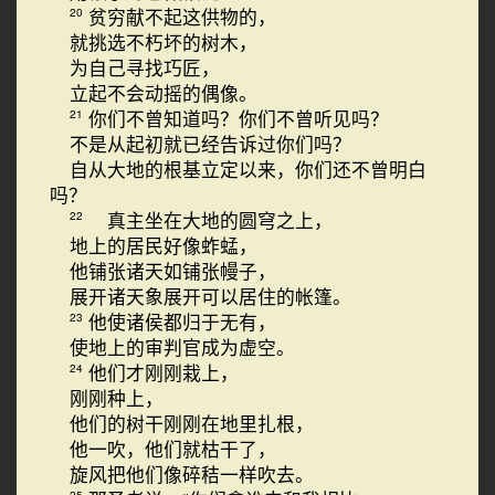
贫穷献不起这供物的，
20
就挑选不朽坏的树木，
为自己寻找巧匠，
立起不会动摇的偶像。
你们不曾知道吗？你们不曾听见吗？
21
不是从起初就已经告诉过你们吗？
自从大地的根基立定以来，你们还不曾明白
吗？
真主坐在大地的圆穹之上，
22
地上的居民好像蚱蜢，
他铺张诸天如铺张幔子，
展开诸天象展开可以居住的帐篷。
他使诸侯都归于无有，
23
使地上的审判官成为虚空。
他们才刚刚栽上，
24
刚刚种上，
他们的树干刚刚在地里扎根，
他一吹，他们就枯干了，
旋风把他们像碎秸一样吹去。
25