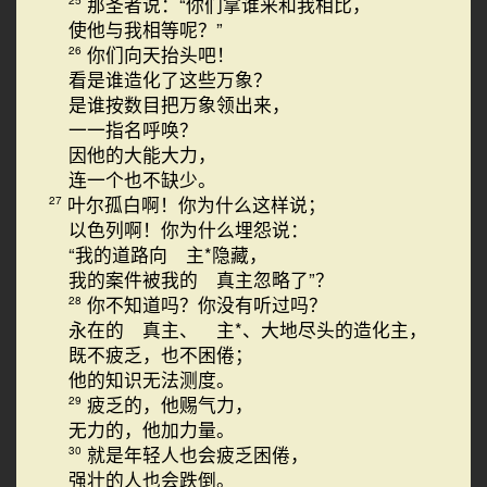
那圣者说：“你们拿谁来和我相比，
使他与我相等呢？”
你们向天抬头吧！
26
看是谁造化了这些万象？
是谁按数目把万象领出来，
一一指名呼唤？
因他的大能大力，
连一个也不缺少。
叶尔孤白啊！你为什么这样说；
27
以色列啊！你为什么埋怨说：
“我的道路向 主*隐藏，
我的案件被我的 真主忽略了”？
你不知道吗？你没有听过吗？
28
永在的 真主、 主*、大地尽头的造化主，
既不疲乏，也不困倦；
他的知识无法测度。
疲乏的，他赐气力，
29
无力的，他加力量。
就是年轻人也会疲乏困倦，
30
强壮的人也会跌倒。