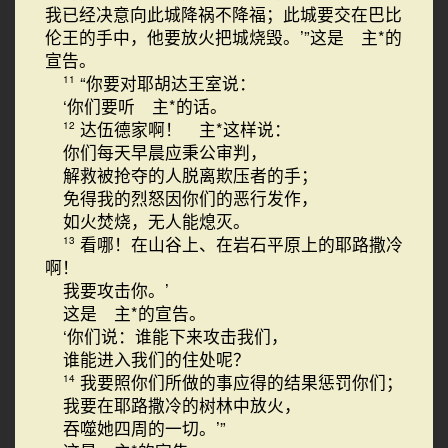
我已经决意向此城降祸不降福；此城要交在巴比
伦王的手中，他要放火把城烧毁。’”这是 主*的
宣告。
“你要对耶胡达王室说：
11
‘你们要听 主*的话。
达伍德家啊！ 主*这样说：
12
你们每天早晨应秉公审判，
解救被抢夺的人脱离欺压者的手；
免得我的烈怒因你们的恶行发作，
如火焚烧，无人能熄灭。
看哪！在山谷上、在岩石平原上的耶路撒冷
13
啊！
我要攻击你。’
这是 主*的宣告。
‘你们说：谁能下来攻击我们，
谁能进入我们的住处呢？
我要照你们所做的事应得的结果惩罚你们；
14
我要在耶路撒冷的树林中放火，
吞噬她四周的一切。’”