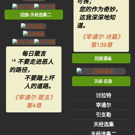
可畏；
您的作为奇妙，
回族-天经选集二
这我深深地知
道。
《宰逋尔·诗篇》
第139章
每日箴言
回族漫画
不要走进恶人
14
的路径，
不要踏上坏
天经·目录
人的道路。
讨拉特
《宰逋尔·箴言》
第4章
宰逋尔
引支勒
天经选集
天经选集二