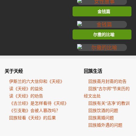
金钱篇
尔撒的比喻
关于天经
回族生活
伊斯兰的六大信仰和《天经》
回族斋月封斋的劝告
读《天经》的益处
回族"古尔邦"节来历的
读《天经》的劝告
经文出处
《古兰经》是怎样看待《天经》
回族有关“洁净”的教训
《引支勒》会被人篡改吗？
回族饮酒的问题
回族轻看《天经》的后果
回族离婚问题
回族婚外遇的问题