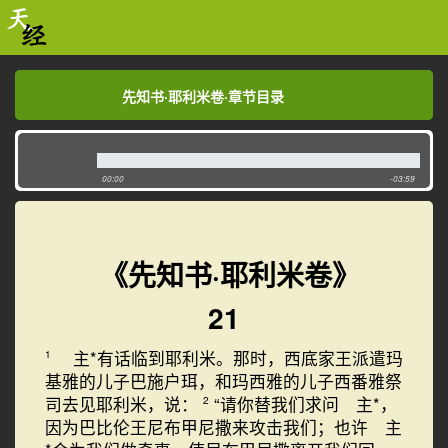
先知书·耶利米卷·章节目录
先知书·耶利米卷·章节目录
00:00
-03:59
《先知书·耶利米卷》
21
主*有话临到耶利米。那时，西底家王派遣玛
1
基雅的儿子巴施户珥，和玛西雅的儿子西番雅祭
司去见耶利米，说：
“请你替我们求问 主*，
2
因为巴比伦王尼布甲尼撒来攻击我们；也许 主