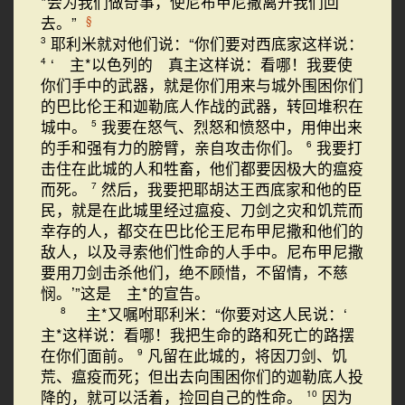
*会为我们做奇事，使尼布甲尼撒离开我们回
去。”
§
耶利米就对他们说：“你们要对西底家这样说：
3
‘ 主*以色列的 真主这样说：看哪！我要使
4
你们手中的武器，就是你们用来与城外围困你们
的巴比伦王和迦勒底人作战的武器，转回堆积在
城中。
我要在怒气、烈怒和愤怒中，用伸出来
5
的手和强有力的膀臂，亲自攻击你们。
我要打
6
击住在此城的人和牲畜，他们都要因极大的瘟疫
而死。
然后，我要把耶胡达王西底家和他的臣
7
民，就是在此城里经过瘟疫、刀剑之灾和饥荒而
幸存的人，都交在巴比伦王尼布甲尼撒和他们的
敌人，以及寻索他们性命的人手中。尼布甲尼撒
要用刀剑击杀他们，绝不顾惜，不留情，不慈
悯。’”这是 主*的宣告。
主*又嘱咐耶利米：“你要对这人民说：‘
8
主*这样说：看哪！我把生命的路和死亡的路摆
在你们面前。
凡留在此城的，将因刀剑、饥
9
荒、瘟疫而死；但出去向围困你们的迦勒底人投
降的，就可以活着，捡回自己的性命。
因为
10