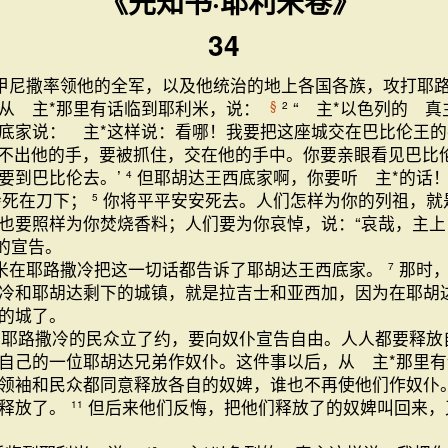
《先知书·耶利米卷》
34
甲尼撒率领他的全军，以及他统治的地上各国各族，攻打耶
从 主*那里有话临到耶利米，说：
“ 主*以色列的 真
§
2
底家说： 主*这样说：看哪！我要把这座城交在巴比伦王
不出他的手，要被抓住，交在他的手中。你要亲眼看见巴比
要到巴比伦去。’
但耶胡达王西底家啊，你要听 主*的话！
4
会死在刀下；
你将平平安安死去。人们怎样为你的列祖，就
5
也要照样为你焚烧香料；人们要为你哀悼，说：“哀哉，主上！
*的宣告。
米在耶路撒冷把这一切话都告诉了耶胡达王西底家。
那时
7
冷和耶胡达剩下的城镇，就是拉吉士和亚西加，因为在耶胡
的城了。
在耶路撒冷的民众立了约，要向奴仆宣告自由。人人都要释放
自己的一位耶胡达兄弟作奴仆。这件事以后，从 主*那里
领袖和民众都同意释放各自的奴婢，谁也不再使他们作奴仆
婢释放了。
但后来他们反悔，把他们释放了的奴婢叫回来，
11