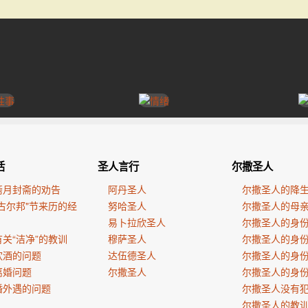
活
圣人言行
尔撒圣人
斋月封斋的劝告
阿丹圣人
尔撒圣人的降
古尔邦"节来历的经
努哈圣人
尔撒圣人的母
易卜拉欣圣人
尔撒圣人的身
关“洁净”的教训
穆萨圣人
尔撒圣人的身
饮酒的问题
达伍德圣人
尔撒圣人的身
离婚问题
尔撒圣人
尔撒圣人的身
婚外遇的问题
尔撒圣人没有
尔撒圣人的教