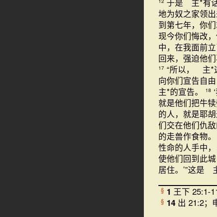
于是 主*有
12
地为奴之家领出
到第七年，你们
现今你们悔改，
中，在我面前
回来，强迫他们
“所以， 主
17
向你们宣告自由
主*的宣告。
18
就是他们把牛犊
的人，就是耶胡
们交在他们仇敌
的走兽作食物
性命的人手中，
使他们回到此城
居住。’”这是 
1
王下 25:1-1
§
14
出 21:2；申
§