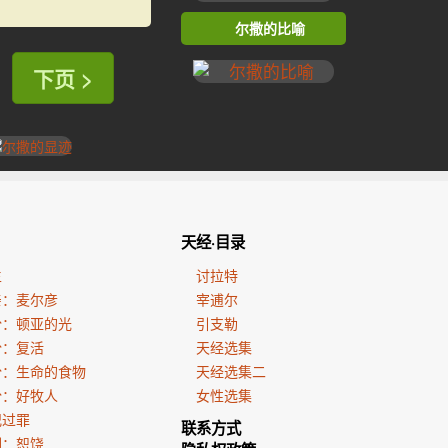
尔撒的比喻
下页 >
天经·目录
生
讨拉特
亲：麦尔彦
宰逋尔
份：顿亚的光
引支勒
份：复活
天经选集
份：生命的食物
天经选集二
份：好牧人
女性选集
犯过罪
联系方式
训：恕饶