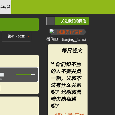
ئۇيغۇر
关注我们的微信
第41 - 50章
微信ID：tianjing_lianxi
每日经文
你们和不信
14
的人不要共负
一轭，义和不
:36
法有什么关系
呢？光明和黑
暗怎能相通
呢？