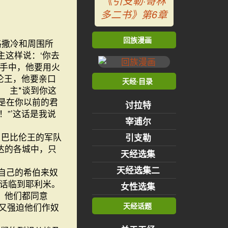
《引支勒·哥林
多二书》第6章
回族漫画
路撒冷和周围所
主这样说：‘你去
的手中，他要用火
伦王，他要亲口
天经·目录
 主*谈到你这
是在你以前的君
讨拉特
”’这话是我说
宰逋尔
，巴比伦王的军队
引支勒
达的各城中，只
天经选集
天经选集二
自己的希伯来奴
有话临到耶利米。
女性选集
。他们都同意
天经话题
又强迫他们作奴