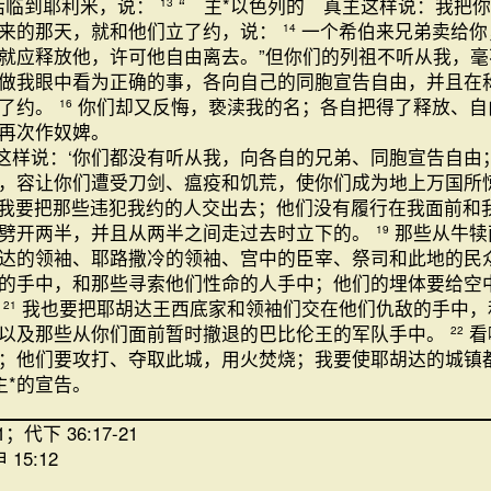
话临到耶利米，说：
“ 主*以色列的 真主这样说：我把
13
来的那天，就和他们立了约，说：
一个希伯来兄弟卖给你
14
就应释放他，许可他自由离去。”但你们的列祖不听从我，
做我眼中看为正确的事，各向自己的同胞宣告自由，并且在
立了约。
你们却又反悔，亵渎我的名；各自把得了释放、自
16
再次作奴婢。
*这样说：‘你们都没有听从我，向各自的兄弟、同胞宣告自由
，容让你们遭受刀剑、瘟疫和饥荒，使你们成为地上万国所
‘我要把那些违犯我约的人交出去；他们没有履行在我面前和
劈开两半，并且从两半之间走过去时立下的。
那些从牛犊
19
达的领袖、耶路撒冷的领袖、宫中的臣宰、祭司和此地的民
的手中，和那些寻索他们性命的人手中；他们的埋体要给空
。
我也要把耶胡达王西底家和领袖们交在他们仇敌的手中，
21
以及那些从你们面前暂时撤退的巴比伦王的军队手中。
看
22
；他们要攻打、夺取此城，用火焚烧；我要使耶胡达的城镇
主*的宣告。
1；代下 36:17-21
 15:12