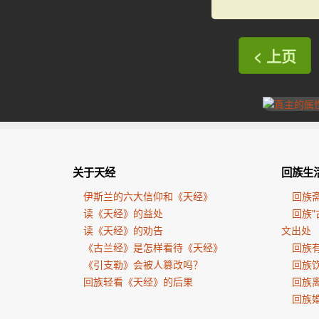
< 上页
关于天经
回族生
伊斯兰的六大信仰和《天经》
回族
读《天经》的益处
回族"
读《天经》的劝告
文出处
《古兰经》是怎样看待《天经》
回族有
《引支勒》会被人篡改吗？
回族
回族轻看《天经》的后果
回族
回族