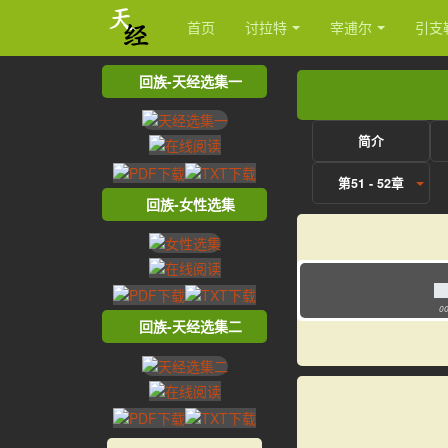
首页
讨拉特
宰逋尔
引支
回族-天经选集一
简介
第51 - 52章
回族-女性选集
00
回族-天经选集二