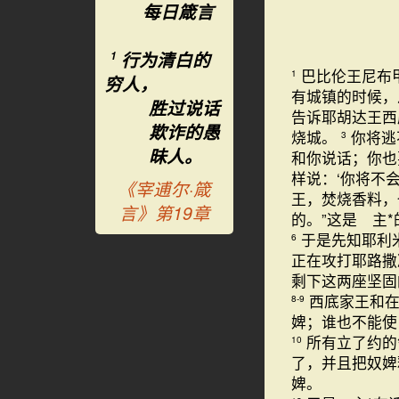
每日箴言
行为清白的
1
巴比伦王尼布
1
穷人，
有城镇的时候，
胜过说话
告诉耶胡达王西
欺诈的愚
烧城。
你将逃
3
昧人。
和你说话；你也
样说：‘你将不
《宰逋尔·箴
王，焚烧香料，
言》第19章
的。”这是 主
于是先知耶利
6
正在攻打耶路撒
剩下这两座坚固
西底家王和
8-9
婢；谁也不能使
所有立了约的
10
了，并且把奴
婢。