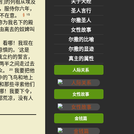
关于天经
你们的列祖从埃及
，服侍你六年，
圣人言行
毫不在意。
§
15
尔撒圣人
称为我名下的殿
由离去的奴婢叫
女性故事
尔撒的比喻
；看哪！我现在
尔撒的显迹
惊惧的。’这是
我立约的誓言，
真主的属性
两半之间走过去
人际关系
众。
我要把他
20
中的飞鸟和地上
和那些寻索他们
哪！我要下令，
女性故事
都荒凉，没有人
金钱篇