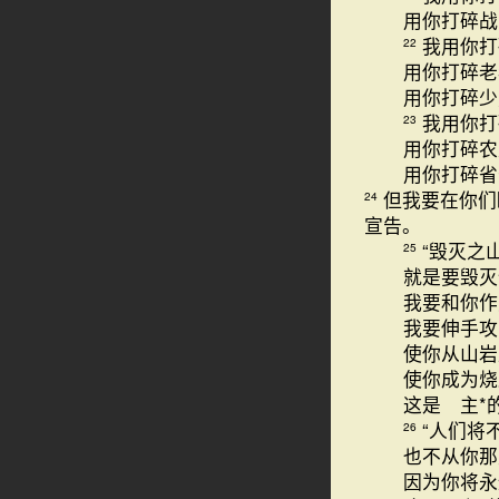
用你打碎战
我用你打
22
用你打碎老
用你打碎少
我用你打
23
用你打碎农
用你打碎
但我要在你们
24
宣告。
“毁灭之
25
就是要毁灭
我要和你作
我要伸手攻
使你从山岩
使你成为烧
这是 主*
“人们将
26
也不从你那
因为你将永