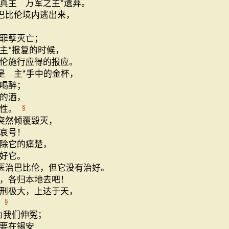
真主 万军之主*遗弃。
巴比伦境内逃出来，
罪孽灭亡；
主*报复的时候，
伦施行应得的报应。
是 主*手中的金杯，
喝醉；
的酒，
乱性。
§
突然倾覆毁灭，
哀号！
除它的痛楚，
好它。
医治巴比伦，但它没有治好。
，各归本地去吧！
刑极大，上达于天，
。
§
为我们伸冤；
要在锡安