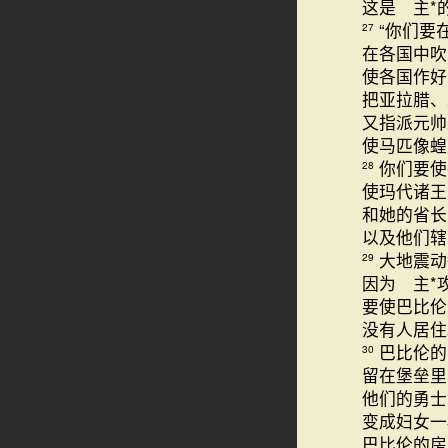
这是 主*
“你们要
27
在各国中吹
使各国作好
把亚拉腊、
又指派元帅
使马匹像蝗
你们要使
28
使玛代诸王
和她的省长
以及他们辖
大地震动
29
因为 主*
要使巴比伦
没有人居住
巴比伦的
30
留在堡垒里
他们的勇士
变成妇女一
巴比伦的房