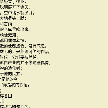
慧坚立了顿亚，
聪明展开了诸天。
，空中诸水就澎湃；
大地尽头上腾；
和雷雨，
的仓库里吹出来。
顽梗无知；
都因偶像羞愧，
造的像都虚假、没有气息。
虚无的，是荒谬可笑的作品；
时候，它们要被除掉。
孤白产业的并不像这些偶像，
物的造化者；
于他的民族，
*是他的名。
“你是我的铁锤，
；
碎各国，
邦。
碎战马和骑马的，