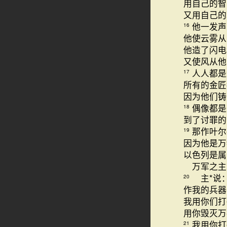
用自己的智
又用自己的
他一发声
16
他使云雾从
他造了闪电
又使风从他
人人都是
17
所有的金匠
因为他们铸
偶像都是
18
到了讨罪的
那作叶尔
19
因为他是万
以色列是属
万军之主
主*说：
20
作我的兵器
我用你们打
用你毁灭万
我用你打
21