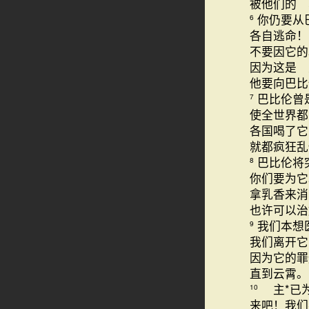
被他们的 
你仍要从
6
各自逃命！
不要因它的
因为这是 
他要向巴比
巴比伦曾
7
使全世界都
各国喝了它
就都疯狂
巴比伦将
8
你们要为它
拿乳香来消
也许可以治
我们本想
9
我们离开它
因为它的罪
直到云霄
主*已
10
来吧！我们