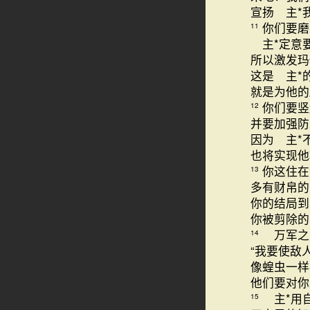
宣扬 主*
你们要磨
11
主*定意
所以激发玛
这是 主*
就是为他的
你们要竖
12
并要加强防
因为 主*
也将实现他
你这住在
13
多有财帛的
你的结局到
你被剪除
万军之
14
“我要使敌
像蝗虫一样
他们要对你
主*用
15