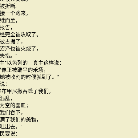
被折断。
接一个跑来，
继而至，
报告，
经完全被攻取了。
被占据了，
沼泽也被火烧了，
慌失措。”
主*以色列的 真主这样说：
好像正被踹平的禾场，
她被收割的时候就到了。”
说：
尼布甲尼撒吞噬了我们，
混乱，
为空的器皿；
我们吞下，
满了我们的美物，
吐出去。”
民要说：