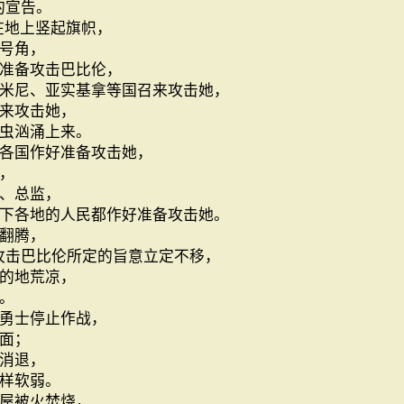
的宣告。
在地上竖起旗帜，
号角，
准备攻击巴比伦，
米尼、亚实基拿等国召来攻击她，
来攻击她，
虫汹涌上来。
各国作好准备攻击她，
，
、总监，
下各地的人民都作好准备攻击她。
翻腾，
攻击巴比伦所定的旨意立定不移，
的地荒凉，
。
勇士停止作战，
面；
消退，
样软弱。
屋被火焚烧，