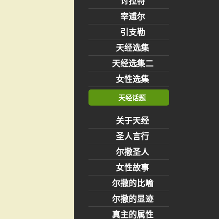
讨拉特
宰逋尔
引支勒
天经选集
天经选集二
女性选集
天经话题
关于天经
圣人言行
尔撒圣人
女性故事
尔撒的比喻
尔撒的显迹
真主的属性