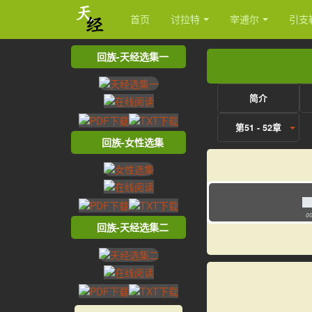
首页
讨拉特
宰逋尔
引支
回族-天经选集一
简介
第51 - 52章
回族-女性选集
00
回族-天经选集二