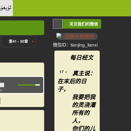
ئۇيغۇر
关注我们的微信
第41 - 50章
微信ID：tianjing_lianxi
每日经文
‘ 真主说：
17
在末后的日
子，
:01
我要把我
的灵浇灌
所有的
人，
你们的儿