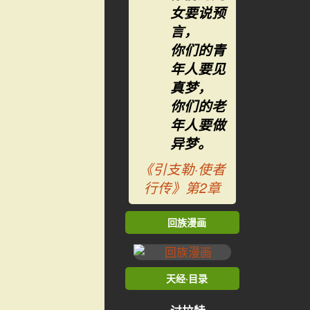
女要说预
言，
你们的青
年人要见
真梦，
你们的老
年人要做
异梦。
《引支勒·使者
行传》第2章
回族漫画
天经·目录