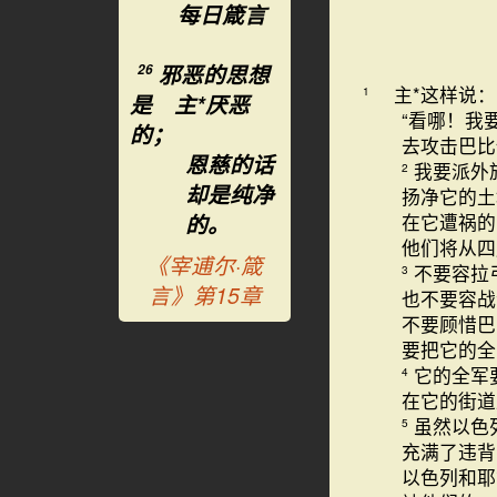
每日箴言
邪恶的思想
26
主*这样说：
1
是 主*厌恶
“看哪！我
的；
去攻击巴比
恩慈的话
我要派外
2
却是纯净
扬净它的土
的。
在它遭祸的
他们将从四
《宰逋尔·箴
不要容拉
3
言》第15章
也不要容战
不要顾惜巴
要把它的全
它的全军
4
在它的街道
虽然以色
5
充满了违背
以色列和耶