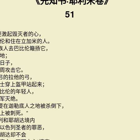
《先知书·耶利米卷》
51
要激起毁灭者的心，
伦和住在立加米的人。
族人去巴比伦簸扬它，
地；
日子，
周攻击它。
弓的拉他的弓，
士穿上盔甲站起来；
比伦的年轻人，
军灭绝。
要在迦勒底人之地被杀倒下，
上被刺死。”
列和耶胡达境内
以色列圣者的罪恶，
胡达却不会