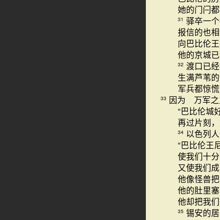
她的门闩都
驿卒一个
31
报信的也相
向巴比伦王
他的京城已
渡口已经
32
生满芦苇的
军兵都惊
因为 万军之
33
“巴比伦城
再过片刻，
以色列人
34
“巴比伦王
使我们十分
又使我们成
他像怪兽把
他的肚里塞
他却把我们
锡安的居
35