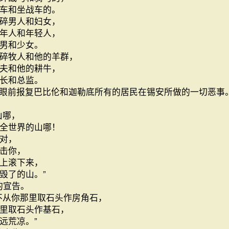
车和坐战车的。
碎男人和妇女，
年人和年轻人，
男和少女。
碎牧人和他的羊群，
夫和他的耕牛，
省长和总监。
眼前报复巴比伦和迦勒底所有的居民在锡安所做的一切恶事。
山哪，
全世界的山哪！
对，
击你，
上滚下来，
毁了的山。”
的宣告。
不从你那里取石头作房角石，
里取石头作基石，
远荒凉。”