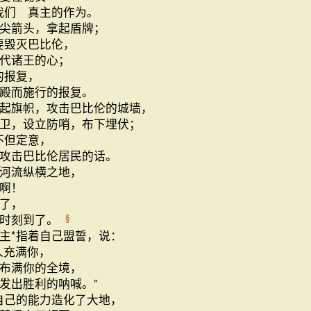
我们 真主的作为。
尖箭头，拿起盾牌；
要毁灭巴比伦，
代诸王的心；
的报复，
殿而施行的报复。
起旗帜，攻击巴比伦的城墙，
卫，设立防哨，布下埋伏；
不但定意，
攻击巴比伦居民的话。
河流纵横之地，
啊！
了，
的时刻到了。
§
主*指着自己盟誓，说：
人充满你，
布满你的全境，
发出胜利的呐喊。”
自己的能力造化了大地，