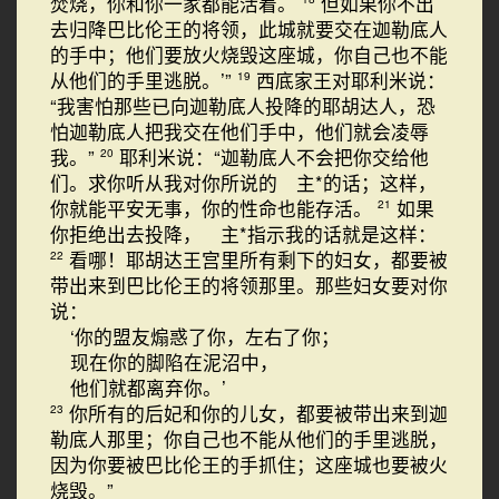
焚烧，你和你一家都能活着。
但如果你不出
去归降巴比伦王的将领，此城就要交在迦勒底人
的手中；他们要放火烧毁这座城，你自己也不能
从他们的手里逃脱。’”
西底家王对耶利米说：
19
“我害怕那些已向迦勒底人投降的耶胡达人，恐
怕迦勒底人把我交在他们手中，他们就会凌辱
我。”
耶利米说：“迦勒底人不会把你交给他
20
们。求你听从我对你所说的 主*的话；这样，
你就能平安无事，你的性命也能存活。
如果
21
你拒绝出去投降， 主*指示我的话就是这样：
看哪！耶胡达王宫里所有剩下的妇女，都要被
22
带出来到巴比伦王的将领那里。那些妇女要对你
说：
‘你的盟友煽惑了你，左右了你；
现在你的脚陷在泥沼中，
他们就都离弃你。’
你所有的后妃和你的儿女，都要被带出来到迦
23
勒底人那里；你自己也不能从他们的手里逃脱，
因为你要被巴比伦王的手抓住；这座城也要被火
烧毁。”