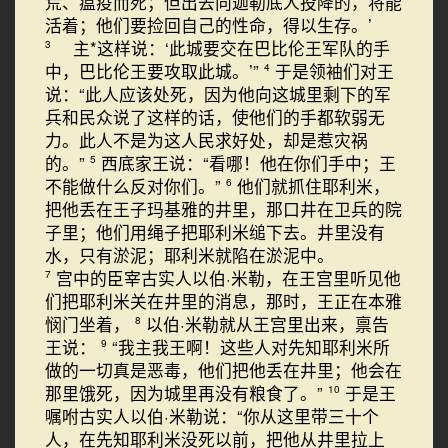
荒、瘟疫而死；但出去向迦勒底人投降的，将能
活着；他们要捡回自己的性命，得以生存。’
主*这样说：‘此城要交在巴比伦王军队的手
3
中，巴比伦王要攻取此城。’”
于是领袖们对王
4
说：“此人应该处死，因为他向这城里剩下的军
兵和民众说了这样的话，使他们的手都软弱无
力。此人不是为这人民求好处，却是惹灾祸
的。”
西底家王说：“看哪！他在你们手中；王
5
不能做什么反对你们。”
他们就抓住耶利米，
6
把他丢在王子玛基雅的井里，那口井在卫兵的院
子里；他们用绳子把耶利米缒下去。井里没有
水，只有淤泥；耶利米就陷在淤泥中。
宫中的臣宰古实人以伯·米勒，在王宫里听见他
7
们把耶利米关在井里的消息，那时，王正在本雅
悯门坐着，
以伯·米勒就从王宫里出来，禀告
8
王说：
“我主我王啊！这些人对先知耶利米所
9
做的一切真是恶毒，他们把他丢在井里；他会在
那里饿死，因为城里再没有粮食了。”
于是王
10
嘱咐古实人以伯·米勒说：“你从这里带三十个
人，在先知耶利米没死以前，把他从井里拉上