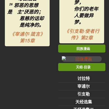
梦，
邪恶的思想
26
你们的老年
是 主*厌恶的；
人要做异
恩慈的话却
梦。
是纯净的。
《引支勒·使者行
《宰逋尔·箴言》
传》第2章
第15章
回族漫画
天经·目录
讨拉特
宰逋尔
引支勒
天经选集