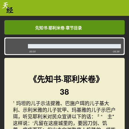
先知书·耶利米卷·章节目录
先知书·耶利米卷·章节目录
00:00
-06:38
《先知书·耶利米卷》
38
玛坦的儿子示法提雅、巴施户珥的儿子基大
1
利、示利米雅的儿子犹甲、玛基雅的儿子示巴户
珥，听见耶利米对民众宣讲以下的话：
“ 主*
2
这样说：‘凡留在这座城里的，要因刀剑、饥