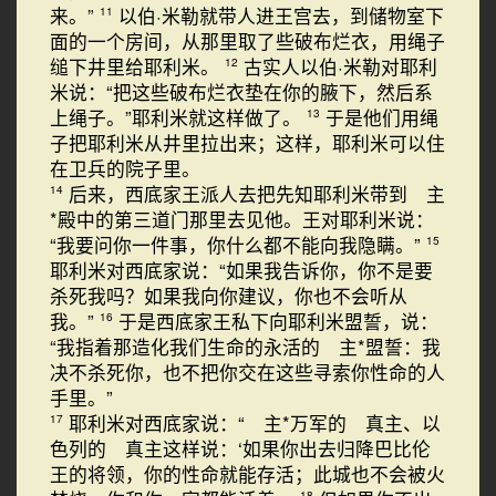
来。”
以伯·米勒就带人进王宫去，到储物室下
11
面的一个房间，从那里取了些破布烂衣，用绳子
缒下井里给耶利米。
古实人以伯·米勒对耶利
12
米说：“把这些破布烂衣垫在你的腋下，然后系
上绳子。”耶利米就这样做了。
于是他们用绳
13
子把耶利米从井里拉出来；这样，耶利米可以住
在卫兵的院子里。
后来，西底家王派人去把先知耶利米带到 主
14
*殿中的第三道门那里去见他。王对耶利米说：
“我要问你一件事，你什么都不能向我隐瞒。”
15
耶利米对西底家说：“如果我告诉你，你不是要
杀死我吗？如果我向你建议，你也不会听从
我。”
于是西底家王私下向耶利米盟誓，说：
16
“我指着那造化我们生命的永活的 主*盟誓：我
决不杀死你，也不把你交在这些寻索你性命的人
手里。”
耶利米对西底家说：“ 主*万军的 真主、以
17
色列的 真主这样说：‘如果你出去归降巴比伦
王的将领，你的性命就能存活；此城也不会被火
18