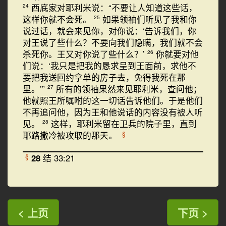
西底家对耶利米说：“不要让人知道这些话，
24
这样你就不会死。
如果领袖们听见了我和你
25
说过话，就会来见你，对你说：‘告诉我们，你
对王说了些什么？不要向我们隐瞒，我们就不会
杀死你。王又对你说了些什么？’
你就要对他
26
们说：‘我只是把我的恳求呈到王面前，求他不
要把我送回约拿单的房子去，免得我死在那
里。’”
所有的领袖果然来见耶利米，查问他；
27
他就照王所嘱咐的这一切话告诉他们。于是他们
不再追问他，因为王和他说话的内容没有被人听
见。
这样，耶利米留在卫兵的院子里，直到
28
耶路撒冷被攻取的那天。
§
28
结 33:21
§
< 上页
下页 >