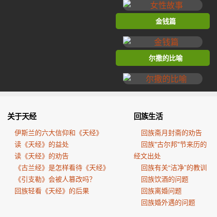
金钱篇
尔撒的比喻
关于天经
回族生活
伊斯兰的六大信仰和《天经》
回族斋月封斋的劝告
读《天经》的益处
回族"古尔邦"节来历的
读《天经》的劝告
经文出处
《古兰经》是怎样看待《天经》
回族有关“洁净”的教训
《引支勒》会被人篡改吗？
回族饮酒的问题
回族轻看《天经》的后果
回族离婚问题
回族婚外遇的问题