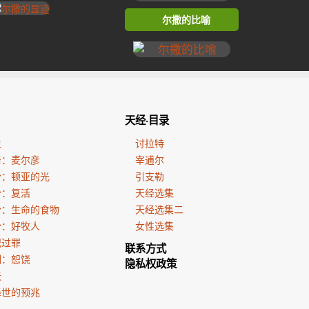
尔撒的比喻
天经·目录
生
讨拉特
亲：麦尔彦
宰逋尔
份：顿亚的光
引支勒
份：复活
天经选集
份：生命的食物
天经选集二
份：好牧人
女性选集
犯过罪
联系方式
训：恕饶
隐私权政策
天
降世的预兆