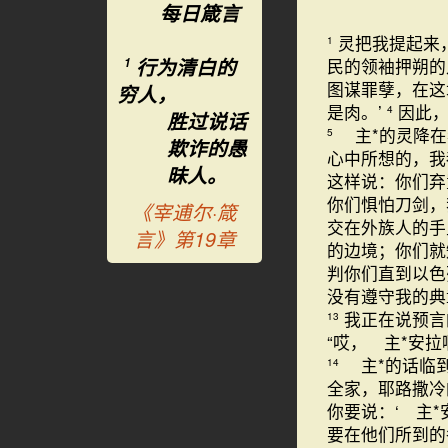
每日箴言
灵把我提起来
1
行为清白的
民的领袖押朔的
1
图谋罪孽，在
穷人，
是肉。’
因此，
4
胜过说话
主*的灵降在
5
欺诈的愚
心中所想的，
昧人。
这样说：你们弃
你们惧怕刀剑，
《宰逋尔·箴
交在外族人的手
言》第19章
的边境；你们就
判你们直到以
没有遵守我的典
我正在说预言
13
“哎， 主*安
主*的话临
14
全家，耶路撒冷
你要说：‘ 主
要在他们所到的