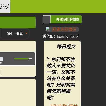
ئۇيغۇر
关注我们的微信
第41 - 48章
微信ID：tianjing_lianxi
每日经文
你们和不信
14
:35
的人不要共负
一轭，义和不
法有什么关系
呢？光明和黑
暗怎能相通
呢？