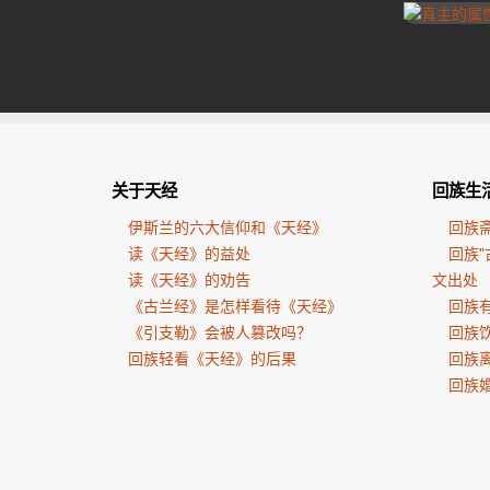
关于天经
回族生
伊斯兰的六大信仰和《天经》
回族
读《天经》的益处
回族"
读《天经》的劝告
文出处
《古兰经》是怎样看待《天经》
回族有
《引支勒》会被人篡改吗？
回族
回族轻看《天经》的后果
回族
回族