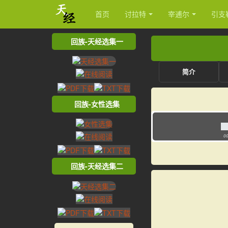
首页
讨拉特
宰逋尔
引支
回族-天经选集一
简介
回族-女性选集
00
回族-天经选集二