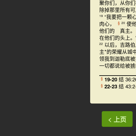
聚你们，从你们
除掉那里所有可
“我要把一颗
19
肉心，
使
§
20
他们的 真主
在他们的头上。
以后，吉路伯
22
主*的荣耀从城
领我到迦勒底被
一切都说给被掳
19-20
结 36:2
§
22-23
结 43:2
§
< 上页