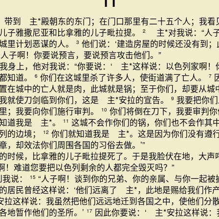
11
，带到 主*殿朝东的东门；在门口那里有二十五个人；我看
儿子雅撒尼亚和比拿雅的儿子毗拉提。
主*对我说：“人
2
这城里计划恶谋的人。
他们说：‘建造房屋的时候还没有到；
3
人子啊！你要说预言，要说预言攻击他们。”
我身上，他对我说：“你要说：‘ 主*这样说：以色列家啊！
我都知道。
你们在这城里杀了许多人，使街道满了亡人。
6
7
置在城中的亡人就是肉，此城就是锅；至于你们，却要从城
我就使刀剑临到你们，这是 主*安拉的宣告。
我要把你们
9
里；我要向你们施行审判。
你们将倒在刀下，我要审判你
10
知道我是 主*。
这城不会作你们的锅，你们也不会作其
11
色列的边境；
你们就知道我是 主*。这是因为你们没有遵
12
章，却效法你们周围各国的习俗去做。’”
的时候，比拿雅的儿子毗拉提死了。于是我脸伏在地，大声
拉啊！难道您要把以色列剩余的人都完全毁灭吗？”
到我说：
“人子啊！谈到你的兄弟、你的亲属、与你一起被
15
的居民曾经这样说：‘他们远离了 主*，此地是赐给我们作产
*安拉这样说：我虽然把他们远远地迁到各国之中，使他们分
各地暂作他们的圣所。’
因此你要说：‘ 主*安拉这样说
17