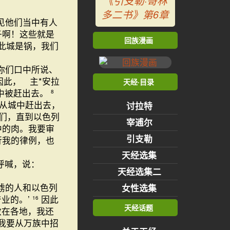
《引支勒·哥林
多二书》第6章
见他们当中有人
子啊！这些就是
回族漫画
此城是锅，我们
你们口中所说、
因此， 主*安拉
天经·目录
中被赶出去。
8
从城中赶出去，
讨拉特
们，直到以色列
宰逋尔
中的肉。我要审
引支勒
行我的律例，也
天经选集
呼喊，说：
天经选集二
掳的人和以色列
女性选集
业的。’
因此
16
天经话题
散在各地，我还
：我要从万族中招