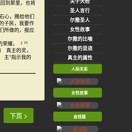
关于天经
将回到那里，也将
圣人言行
石心，赐给他们
尔撒圣人
的子民，我要作
女性故事
们所做的，报应
尔撒的比喻
的荣耀。
§
23
尔撒的显迹
借 真主的灵，
 主*指示我的
真主的属性
人际关系
女性故事
下页 >
金钱篇