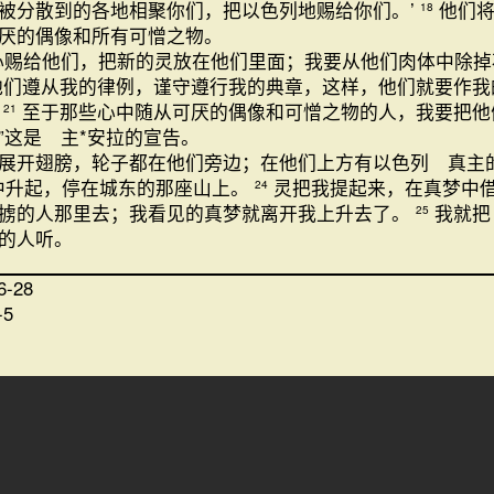
被分散到的各地相聚你们，把以色列地赐给你们。’
他们
18
厌的偶像和所有可憎之物。
心赐给他们，把新的灵放在他们里面；我要从他们肉体中除掉
他们遵从我的律例，谨守遵行我的典章，这样，他们就要作我
。
至于那些心中随从可厌的偶像和可憎之物的人，我要把他
21
”这是 主*安拉的宣告。
展开翅膀，轮子都在他们旁边；在他们上方有以色列 真主
中升起，停在城东的那座山上。
灵把我提起来，在真梦中
24
掳的人那里去；我看见的真梦就离开我上升去了。
我就把
25
的人听。
6-28
-5