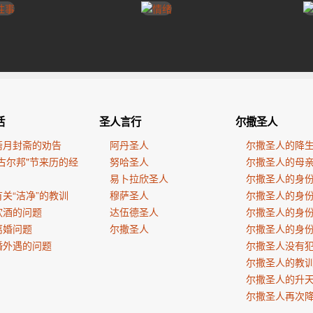
活
圣人言行
尔撒圣人
斋月封斋的劝告
阿丹圣人
尔撒圣人的降
古尔邦"节来历的经
努哈圣人
尔撒圣人的母
易卜拉欣圣人
尔撒圣人的身
关“洁净”的教训
穆萨圣人
尔撒圣人的身
饮酒的问题
达伍德圣人
尔撒圣人的身
离婚问题
尔撒圣人
尔撒圣人的身
婚外遇的问题
尔撒圣人没有
尔撒圣人的教
尔撒圣人的升
尔撒圣人再次