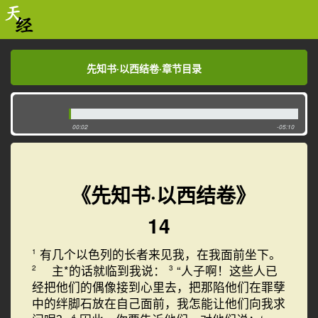
先知书·以西结卷·章节目录
先知书·以西结卷·章节目录
00:02
-05:10
《先知书·以西结卷》
14
有几个以色列的长者来见我，在我面前坐下。
1
主*的话就临到我说：
“人子啊！这些人已
2
3
经把他们的偶像接到心里去，把那陷他们在罪孽
中的绊脚石放在自己面前，我怎能让他们向我求
4