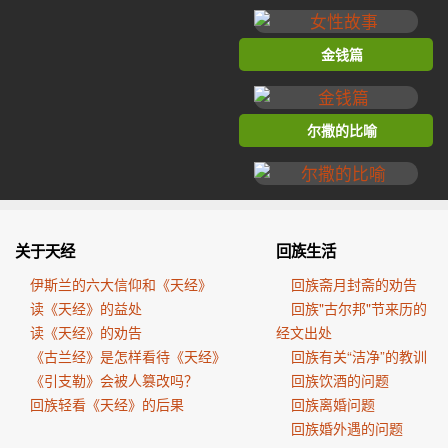
金钱篇
尔撒的比喻
关于天经
回族生活
伊斯兰的六大信仰和《天经》
回族斋月封斋的劝告
读《天经》的益处
回族"古尔邦"节来历的
读《天经》的劝告
经文出处
《古兰经》是怎样看待《天经》
回族有关“洁净”的教训
《引支勒》会被人篡改吗？
回族饮酒的问题
回族轻看《天经》的后果
回族离婚问题
回族婚外遇的问题