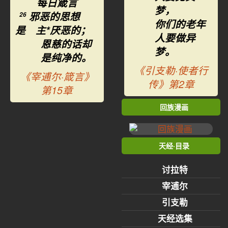
每日箴言
梦，
邪恶的思想
26
你们的老年
是 主*厌恶的；
人要做异
恩慈的话却
梦。
是纯净的。
《引支勒·使者行
《宰逋尔·箴言》
传》第2章
第15章
回族漫画
天经·目录
讨拉特
宰逋尔
引支勒
天经选集