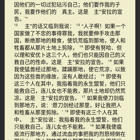
因他们的一切过犯玷污自己；他们要作我的子
民，我要作他们的 真主。这是 主*安拉的宣
告。’”
主*的话又临到我说：
“人子啊！如果一个
12
13
国家做了不忠的事得罪我，我就要伸手攻击那
国，断绝那地的粮食，使饥荒临到那地，使人和
牲畜都从那片土地上剪除，
即使有努哈、但
14
以理和安优卜这三个人，他们也只能因自己的义
救自己的性命。这是 主*安拉的宣告。
如果
15
我使猛兽经过那地，蹂躏那地，使它荒凉，以致
因为这些兽的缘故，没有人敢经过；
即使有
16
这三个人在其中，我指着我的永生盟誓，他们只
能救自己，连儿女也不能救，那片土地却仍然荒
凉。这是 主*安拉的宣告。
如果我使刀剑临
17
到那地方，说：‘愿刀剑经过那里，好让我把人
和牲畜从那里剪除。’
即使有这三个人在其
18
中， 主*安拉说：我指着我的永生盟誓，他们
只能救自己，连儿女也不能救。
如果我使瘟
19
疫流行那地方，通过流血的事把我的烈怒倾倒在
20