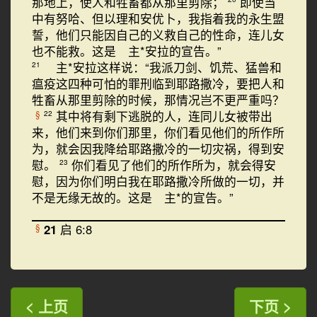
那地上，使人和牲畜都从那里剪除；
即使当
中有努哈、但以理和安优卜，我指着我的永生盟
誓，他们只能因自己的义救自己的性命，连儿女
也不能救。这是 主*安拉的宣告。”
主*安拉这样说：“我派刀剑、饥荒、猛兽和
21
瘟疫这四种可怕的罪刑临到耶路撒冷，要把人和
牲畜从那里剪除的时候，那情况岂不更严重吗？
其中将有剩下逃脱的人，连同儿女被带出
§
22
来，他们来到你们那里，你们看见他们的所作所
为，就会因我降给耶路撒冷的一切灾祸，得到安
慰。
你们看见了他们的所作所为，就会得安
23
慰，因为你们明白我在耶路撒冷所做的一切，并
不是无缘无故的。这是 主*的宣告。”
21
启 6:8
§
< 上页
下页 >