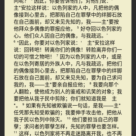
问呢？
因此，你要告诉他们，对他们说：‘
主*安拉这样说：以色列家的人中，凡把他的偶
像接到心里去，把那陷自己在罪孽中的绊脚石放
在自己面前，却又来见先知的，我——主*要按
他拜众多偶像的罪报应他，
好夺回以色列家的
5
心。他们众人因自己的偶像，与我疏远。’
“因此，你要对以色列家说：‘ 主*安拉这样
6
说：回转吧！转离你们的偶像！转脸离弃你们一
切的可憎之物吧！
因为以色列家的人中，或是
7
在以色列寄居的外族人中，凡与我疏远，把他们
的偶像接到心里去，把那陷自己在罪孽中的绊脚
石放在自己面前，却又来见先知，要为自己求问
我的，我——主*要亲自报应他；
我要向那个
8
人翻脸，使他成为别人的鉴戒和讥笑的对象；我
要把他从我子民中剪除；你们就知道我是 主
*。
如果有先知被欺骗说一句话，是我——主*
9
任凭那先知受欺骗的；我要伸手攻击他，把他从
我子民以色列中除灭。
他们要担当自己的罪
10
孽；求问者的罪孽怎样，先知的罪孽也要怎样。
这样，以色列家将不再走迷路离开我，也不再
11