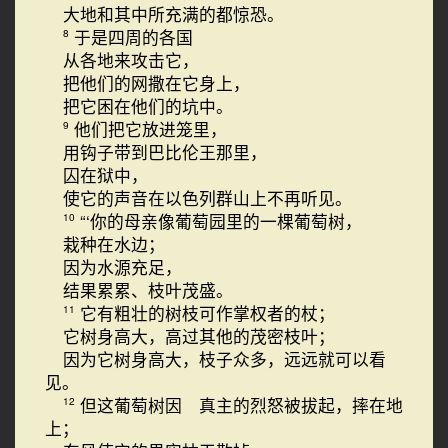
大地和其中所充满的都惊恐。
于是四周的各国
8
从各地来攻击它，
把他们的网撒在它身上，
把它困在他们的坑中。
他们把它放进笼里，
9
用钩子带到巴比伦王那里，
囚在狱中，
使它的声音在以色列群山上不再听见。
“‘你的母亲像葡萄园里的一棵葡萄树，
10
栽种在水边；
因为水源充足，
结果累累、枝叶茂盛。
它有粗壮的树枝可作掌权者的杖；
11
它树身高大，高过其他的茂密枝叶；
因为它树身高大，枝子众多，远远就可以看
见。
但这葡萄树因 真主的烈怒被拔起，摔在地
12
上；