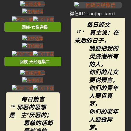
微信ID：tianjing_lianxi
每日经文
回族-女性选集
‘ 真主说：在
17
末后的日子，
我要把我的
灵浇灌所有
回族-天经选集二
的人，
你们的儿女
要说预言，
你们的青年
人要见真
每日箴言
梦，
邪恶的思想
26
你们的老年
是 主*厌恶的；
人要做异
恩慈的话却
梦。
是纯净的。