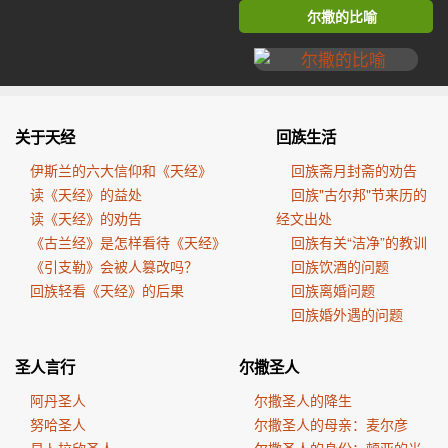
尔撒的比喻
关于天经
回族生活
伊斯兰的六大信仰和《天经》
回族斋月封斋的劝告
读《天经》的益处
回族"古尔邦"节来历的
读《天经》的劝告
经文出处
《古兰经》是怎样看待《天经》
回族有关“洁净”的教训
《引支勒》会被人篡改吗？
回族饮酒的问题
回族轻看《天经》的后果
回族离婚问题
回族婚外遇的问题
圣人言行
尔撒圣人
阿丹圣人
尔撒圣人的降生
努哈圣人
尔撒圣人的母亲：麦尔彦