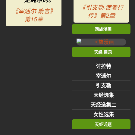
《引支勒·使者行
《宰逋尔·箴言》
传》第2章
第15章
回族漫画
天经·目录
讨拉特
宰逋尔
引支勒
天经选集
天经选集二
女性选集
天经话题