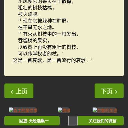
东风使它的果实枯干散掉，
粗壮的树枝枯槁，
被火烧毁。
现在它被栽种在旷野，
13
在干旱无水之地。
有火从树枝中的一根发出，
14
吞噬树的果实，
以致树上再没有粗壮的树枝，
可以作掌权者的杖。’
这是一首哀歌，是一首流行的哀歌。”
< 上页
下页 >
回族-天经选集一
关注我们的微信