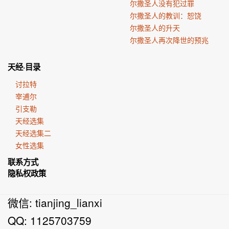
尔撒圣人没有犯过罪
尔撒圣人的教训：恕饶
尔撒圣人的升天
尔撒圣人再次降世的预兆
天经·目录
讨拉特
宰逋尔
引支勒
天经选集
天经选集二
女性选集
联系方式
隐私权政策
微信: tianjing_lianxi
QQ: 1125703759