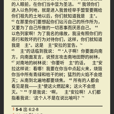
的人眼前，在你们当中显为圣洁。
我领你们
42
进入以色列地，就是进入我曾经举手盟誓要赐给
你们祖先的土地以后，你们就知道我是 主*。
在那里你们要想起你们玷污自己的所作所为，
43
又要为了自己所做的一切恶事而厌恶自己。
44
以色列家啊！为了我名的缘故，我没有照你们的
恶行和败坏的行为对待你们，这样，你们就知道
我是 主*。这是 主*安拉的宣告。’”
主*的话临到我说：
“人子啊！你要面向南
45
46
方，向南面发言，说预言攻击南地田野的树林，
对南地的树林说：‘你要听 主*的话， 主*安
47
拉这样说：看哪！我要在你当中点起火来，烧毁
你当中所有青绿和枯干的树；猛烈的火焰不会熄
灭；从南到北遍地都要烧焦。
所有的人都会
48
看见是我——主*使这火燃起来；这火不会熄
灭。’”
于是我说：“啊， 主*安拉啊！人们都
49
指着我说：‘这个人不是在说比喻吗？’”
5-6
出 6:2-8
§