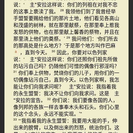
说：‘ 主*安拉这样说：你们的列祖在对我不忠
的这事上亵渎了我。
我领他们到了我曾经举
28
手盟誓要赐给他们的那片土地，他们看见各高山
和茂盛的树林，就在那里献祭，在那里奉上惹我
发怒的供物，也在那里献上馨香的祭物，并且在
那里浇上他们的奠祭。’
我问他们：‘你们所去
29
的那高处是什么地方？’于是那个地方叫作巴麻
，直到今天。
因此，你要对以色列家
a
30
说：‘ 主*安拉这样说：你们还照你们祖先所做
的玷污自己吗？仍随他们可憎的偶像行邪淫吗？
你们奉上供物，焚烧你们的儿子，用你们的一
31
切偶像玷污自己，直到今天。以色列家啊，我怎
能让你们向我求问呢？ 主*安拉说：我指着我
的永生盟誓：我决不让你们向我求问。这是 主
*安拉的宣告。
你们说：我们要像各国的人，
32
像列邦的各族一样去事奉木头和石头。你们心里
的这个念头，永远不能实现。’”
“‘我指着我的永生盟誓：我要用大能的手，伸
33
出来的膀臂，以及倒出来的烈怒，统治你们。这
34