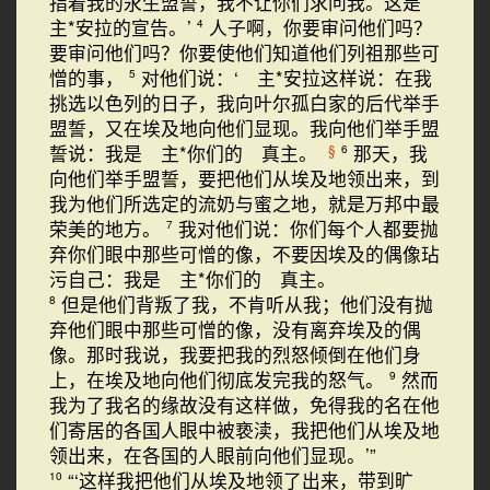
指着我的永生盟誓，我不让你们求问我。这是
主*安拉的宣告。’
人子啊，你要审问他们吗？
4
要审问他们吗？你要使他们知道他们列祖那些可
憎的事，
对他们说：‘ 主*安拉这样说：在我
5
挑选以色列的日子，我向叶尔孤白家的后代举手
盟誓，又在埃及地向他们显现。我向他们举手盟
誓说：我是 主*你们的 真主。
那天，我
§
6
向他们举手盟誓，要把他们从埃及地领出来，到
我为他们所选定的流奶与蜜之地，就是万邦中最
荣美的地方。
我对他们说：你们每个人都要抛
7
弃你们眼中那些可憎的像，不要因埃及的偶像玷
污自己：我是 主*你们的 真主。
但是他们背叛了我，不肯听从我；他们没有抛
8
弃他们眼中那些可憎的像，没有离弃埃及的偶
像。那时我说，我要把我的烈怒倾倒在他们身
上，在埃及地向他们彻底发完我的怒气。
然而
9
我为了我名的缘故没有这样做，免得我的名在他
们寄居的各国人眼中被亵渎，我把他们从埃及地
领出来，在各国的人眼前向他们显现。’”
“‘这样我把他们从埃及地领了出来，带到旷
10