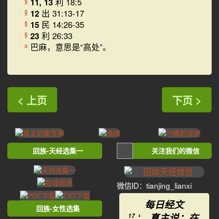
11, 13
利 18:5
§
12
出 31:13-17
§
15
民 14:26-35
§
23
利 26:33
§
巴麻，意思是“高处”。
a
< 上页
下页 >
回族-天经选集一
关注我们的微信
微信ID：tianjing_lianxi
每日经文
回族-女性选集
‘ 真主说：在
17