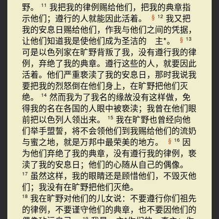
野。
我把我的律例赐给他们，把我的典章指
11
示他们；遵行的人就能因此活着。
我又把
§
12
我的安息日赐给他们，作我与他们之间的凭据，
让他们知道我是使他们成为圣洁的 主*。
§
13
可是以色列家在旷野背叛了我，没有遵行我的律
例，弃绝了我的典章。遵行这些的人，就要因此
活着。他们严重亵渎了我的安息日，那时我说我
要把我的烈怒倒在他们身上，在旷野把他们灭
绝。
然而我为了我名的缘故没有这样做，免
14
得我的名在各国的人眼中被亵渎；我曾在他们眼
前把以色列人领出来。
我在旷野也曾经向他
15
们举手盟誓，将不会领他们到我赐给他们的流奶
与蜜之地，就是万邦中最荣美的地方。
因
§
16
为他们弃绝了我的典章，没有遵行我的律例，亵
渎了我的安息日；他们的心随从自己的偶像。
虽然这样，我的眼睛还是顾惜他们，不毁灭他
17
们；我没有在旷野把他们灭绝。
我在旷野对他们的儿女说：不要遵行你们祖先
18
的律例，不要谨守他们的典章，也不要因他们的
19