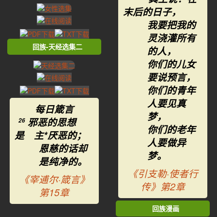
末后的日子，
我要把我的
灵浇灌所有
回族-天经选集二
的人，
你们的儿女
要说预言，
你们的青年
人要见真
每日箴言
梦，
邪恶的思想
26
你们的老年
是 主*厌恶的；
人要做异
恩慈的话却
梦。
是纯净的。
《引支勒·使者行
《宰逋尔·箴言》
传》第2章
第15章
回族漫画