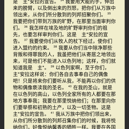
是 主*安拉的宣告。
我要用大能的手，伸出
来的膀臂，以及倒出来的烈怒，把你们从万族中
领出来，从你们所分散到的列邦招聚你们。
35
我要把你们带到万族的旷野，在那里当面审判你
们。
我怎样在埃及地的旷野审判你们的祖
36
先，也要怎样审判你们。这是 主*安拉的宣
告。
我要使你们从牧人的杖下经过，使你们
37
进入盟约的约束。
我要从你们当中除净那些
38
背叛和得罪我的人，我虽把他们从寄居之地领出
来，可是他们不能进入以色列地；这样，你们就
知道我是 主*。
以色列家啊，至于你们，
39
主*安拉这样说：你们各自去事奉自己的偶像
吧！只是将来你们要听从我，不能再以你们的供
物和偶像亵渎我的圣名。
在我的圣山，就是
40
在以色列的高山，以色列全家所有的人都要在那
地方事奉我；我要在那里悦纳他们；在那里向你
们要举祭和初熟的土产，以及一切圣物。这是
主*安拉的宣告。
我从万族中把你们领出来，
41
从你们所分散到的列邦召集你们的时候，我将悦
纳你们，好像悦纳馨香的牺牲一样。我要在各国