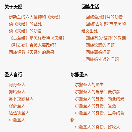
关于天经
回族生活
伊斯兰的六大信仰和《天经》
回族斋月封斋的劝告
读《天经》的益处
回族"古尔邦"节来历的
读《天经》的劝告
经文出处
《古兰经》是怎样看待《天经》
回族有关“洁净”的教训
《引支勒》会被人篡改吗？
回族饮酒的问题
回族轻看《天经》的后果
回族离婚问题
回族婚外遇的问题
圣人言行
尔撒圣人
阿丹圣人
尔撒圣人的降生
努哈圣人
尔撒圣人的母亲：麦尔彦
易卜拉欣圣人
尔撒圣人的身份：顿亚的光
穆萨圣人
尔撒圣人的身份：复活
达伍德圣人
尔撒圣人的身份：生命的食
尔撒圣人
物
尔撒圣人的身份：好牧人