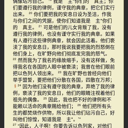
偶像玷污自己。
我是 主*你们的 真主；你
们要遵行我的律例，谨守我的典章，把它们实行
出来。
你们要把我的安息日设为圣洁，作我
20
与你们之间的凭据，使你们知道我是 主*你们
的 真主。
可是他们的儿女背叛了我，没有
21
遵行我的律例，也没有谨守实行我的典章。如果
有人遵行这些律例典章，就会因此活着。他们亵
渎了我的安息日，那时我说我要把我的烈怒倒在
他们身上，在旷野向他们彻底发完我的怒气。
然而我为了我名的缘故缩手，没有这样做，免
22
得我名在各国的人眼中被亵渎；我曾在他们眼前
把以色列人领出来。
我在旷野也曾经向他们
23
举手盟誓，要把他们分散在各国，四散在万邦；
因为他们没有遵守我的典章，弃绝了我的律
§
24
例，亵渎了我的安息日，他们的眼睛注视着他们
祖先的偶像。
因此，我也把不好的律例和不
25
能赖以活命的典章赐给他们；
他们把所有头
26
生的都焚烧作供物，所以我让他们玷污自己，好
叫他们惊惶，知道我是 主*。’”
“因此，人子啊！你要告诉以色列家，对他们
27