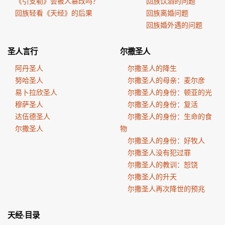
《引支勒》会被人篡改吗？
回族饮酒的问题
回族轻看《天经》的后果
回族离婚问题
回族婚外遇的问题
圣人言行
尔撒圣人
阿丹圣人
尔撒圣人的降生
努哈圣人
尔撒圣人的母亲：麦尔彦
易卜拉欣圣人
尔撒圣人的身份：顿亚的光
穆萨圣人
尔撒圣人的身份：复活
达伍德圣人
尔撒圣人的身份：生命的食
尔撒圣人
物
尔撒圣人的身份：好牧人
尔撒圣人没有犯过罪
尔撒圣人的教训：恕饶
尔撒圣人的升天
尔撒圣人再次降世的预兆
天经·目录