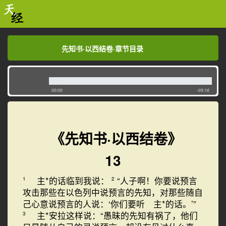
先知书·以西结卷·章节目录
先知书·以西结卷·章节目录
00:00
-05:16
《先知书·以西结卷》
13
主*的话临到我说：
“人子啊！你要说预言
1
2
攻击那些在以色列中说预言的先知，对那些随自
己心意说预言的人说：‘你们要听 主*的话。’”
主*安拉这样说：“愚昧的先知有祸了，他们
3