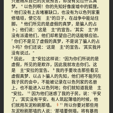
只是随从自己的灵说预言，却没有见过什么真
梦。
以色列啊！你的先知好像废墟中的狐狸。
4
他们没有上去堵塞缺口，也没有为以色列家重
5
修墙垣，使它在 主*的日子，在战争中能站住
脚。
他们所见的是虚假的真梦，是骗人的占
6
卜；他们说：‘这是 主*的宣告。’其实 主*并
没有派遣他们，他们却希望自己的话能够应验。
你们不是见了虚假的真梦，不是说了骗人的占
7
卜吗？你们还说：‘这是 主*的宣告。’其实我并
没有说过。”
因此， 主*安拉这样说：“因为你们所说的是
8
虚假，所见的是欺诈，因此我就攻击你们。这
是 主*安拉的宣告。
我的手要攻击那些看见
9
虚假真梦、以占卜骗人的先知，他们将不能列在
我子民的会中，不能被记录在以色列家的名册
上，也不能进入以色列地；你们就知道我是 主
*安拉。
因为他们迷惑了我的子民，说：‘平安
10
了。’其实没有平安。有人筑起薄墙的时候，他
们就用灰泥粉刷那墙。
所以你要对那些用
§
11
灰泥粉刷那墙的人说：‘那墙要倒塌，将有暴雨