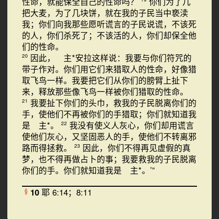
性命，就能保全自己的性命吗？
你们为了几
把大麦，为了几块饼，就在我的子民当中亵渎
我；你们向我那些愿听谎言的子民说谎，不该死
的人，你们杀死了；不该活的人，你们却保全他
们的性命。
因此， 主*安拉这样说：我要与你们符咒的
20
带子作对。你们用它们来猎取人的性命，好像猎
取飞鸟一样。我要把它们从你们的膀臂上扯下
来，释放那些像飞鸟一样被你们猎取的性命。
我要扯下你们的头巾，救我的子民脱离你们的
21
手，使他们不再被你们的手猎取；你们就知道我
是 主*。
我没有使义人灰心，你们却用谎言
22
使他们灰心，又坚固恶人的手，使他们不转离邪
路而得拯救。
因此，你们不得再见虚假的真
23
梦，也不得再做占卜的事；我要救我的子民脱离
你们的手。你们就知道我是 主*。’”
10
耶 6:14；8:11
§