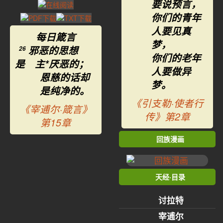
要说预言，
你们的青年
人要见真
每日箴言
梦，
邪恶的思想
26
你们的老年
是 主*厌恶的；
人要做异
恩慈的话却
梦。
是纯净的。
《引支勒·使者行
《宰逋尔·箴言》
传》第2章
第15章
回族漫画
天经·目录
讨拉特
宰逋尔