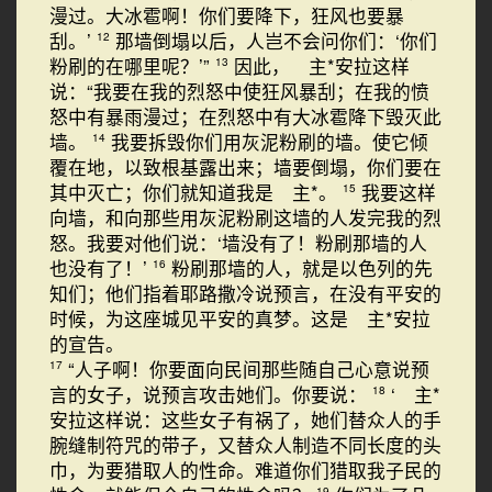
漫过。大冰雹啊！你们要降下，狂风也要暴
刮。’
那墙倒塌以后，人岂不会问你们：‘你们
12
粉刷的在哪里呢？’”
因此， 主*安拉这样
13
说：“我要在我的烈怒中使狂风暴刮；在我的愤
怒中有暴雨漫过；在烈怒中有大冰雹降下毁灭此
墙。
我要拆毁你们用灰泥粉刷的墙。使它倾
14
覆在地，以致根基露出来；墙要倒塌，你们要在
其中灭亡；你们就知道我是 主*。
我要这样
15
向墙，和向那些用灰泥粉刷这墙的人发完我的烈
怒。我要对他们说：‘墙没有了！粉刷那墙的人
也没有了！’
粉刷那墙的人，就是以色列的先
16
知们；他们指着耶路撒冷说预言，在没有平安的
时候，为这座城见平安的真梦。这是 主*安拉
的宣告。
“人子啊！你要面向民间那些随自己心意说预
17
言的女子，说预言攻击她们。你要说：
‘ 主*
18
安拉这样说：这些女子有祸了，她们替众人的手
腕缝制符咒的带子，又替众人制造不同长度的头
巾，为要猎取人的性命。难道你们猎取我子民的
19