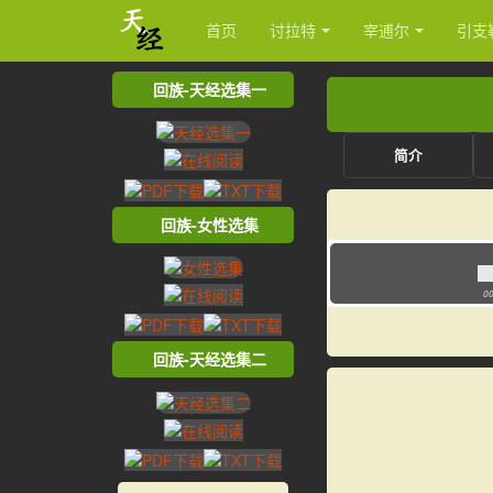
首页
讨拉特
宰逋尔
引支
回族-天经选集一
简介
回族-女性选集
00
回族-天经选集二