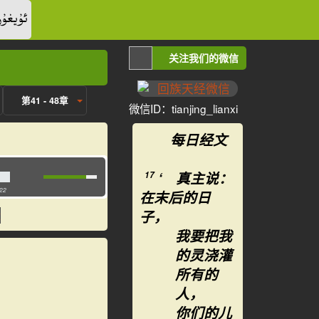
ئۇيغۇر
关注我们的微信
第41 - 48章
微信ID：tianjing_lianxi
每日经文
‘ 真主说：
17
:22
在末后的日
子，
我要把我
的灵浇灌
所有的
人，
你们的儿