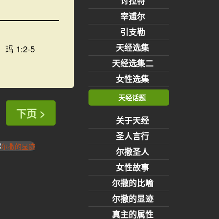
讨拉特
宰逋尔
引支勒
天经选集
；玛 1:2-5
天经选集二
女性选集
天经话题
下页 >
关于天经
圣人言行
尔撒圣人
女性故事
尔撒的比喻
尔撒的显迹
真主的属性