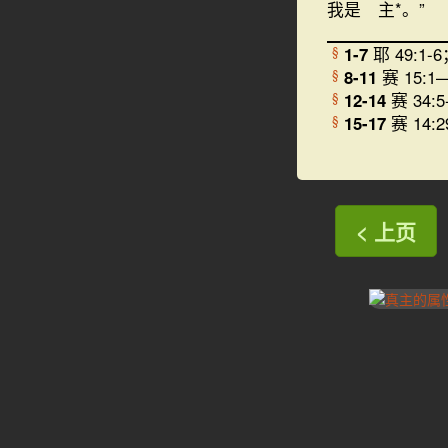
我是 主*。”
1-7
耶 49:1-6
§
8-11
赛 15:1—
§
12-14
赛 34:5
§
15-17
赛 14:2
§
< 上页