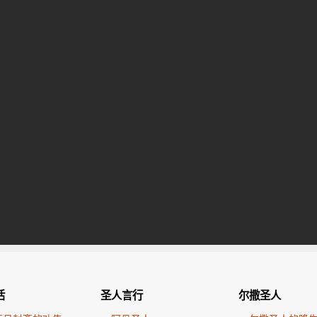
活
圣人言行
尔撒圣人