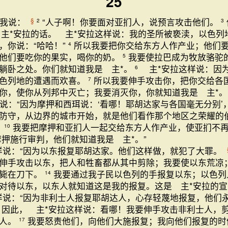
25
我说：
“人子啊！你要面对亚扪人，说预言攻击他们。
§
2
3
 主*安拉的话。 主*安拉这样说：我的圣所被亵渎，以色列
，你说：“哈哈！”
所以我要把你交给东方人作产业；他们
4
他们要吃你的果实，喝你的奶。
我要使拉巴成为牧放骆驼
5
躺卧之处。你们就知道我是 主*。
主*安拉这样说：因
6
以色列地的遭遇而欢喜。
所以我要伸手攻击你，把你交给各
7
你，使你从列邦中灭亡；我要消灭你，你就知道我是 主*。’
说：“因为摩押和西珥说：‘看哪！耶胡达家与各国毫无分别’
防守，从边界的城市开始，就是他们看作那个地区之荣耀的伯
。
我要把摩押和亚扪人一起交给东方人作产业，使亚扪不
10
押施行审判，他们就知道我是 主*。”
说：“因为以东报复耶胡达家。他们这样做，就犯了大罪。
伸手攻击以东，把人和牲畜都从其中剪除；我要使以东荒凉
倒毙在刀下。
我要通过我子民以色列的手报复以东；以色列
14
对待以东，以东人就知道这是我的报复。这是 主*安拉的宣
说：“因为非利士人报复耶胡达人，心存轻蔑地报复，他们
因此， 主*安拉这样说：看哪！我要伸手攻击非利士人，
的人。
我要怒责他们，向他们大施报复；我向他们报复的时
17