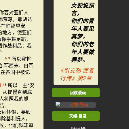
女要说预
言，
你要对亚扪人
地荒凉，耶胡达
你们的青
要在你那里安
年人要见
的地方，使亚扪
真梦，
为你手舞足蹈，
你们的老
国作战利品；我
年人要做
”
，
所以我将
§
9
异梦。
·耶西末、白耳
《引支勒·使者
再在各国中被记
行传》第2章
所以 主*安
§
13
；从提幔直到底
回族漫画
人将照我的怒
告。”
永远怀恨，要毁
天经·目录
剪除基利提人，
候，他们就知道