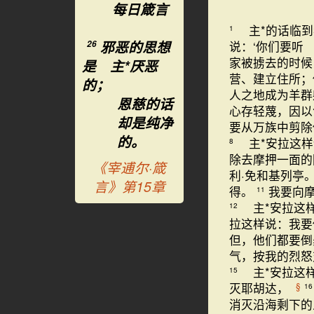
每日箴言
主*的话临到
1
邪恶的思想
说：‘你们要听
26
家被掳去的时候
是 主*厌恶
营、建立住所；
的；
人之地成为羊群
恩慈的话
心存轻蔑，因
却是纯净
要从万族中剪除
的。
主*安拉这样
8
除去摩押一面的
《宰逋尔·箴
利·免和基列亭
言》第15章
得。
我要向摩
11
主*安拉这样
12
拉这样说：我要
但，他们都要
气，按我的烈怒
主*安拉这样
15
灭耶胡达，
§
16
消灭沿海剩下