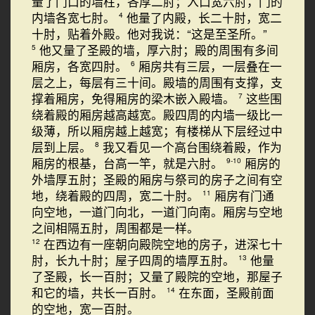
量了门口的墙柱，各厚二肘；入口宽六肘，门的
内墙各宽七肘。
他量了内殿，长二十肘，宽二
4
十肘，贴着外殿。他对我说：“这是至圣所。”
他又量了圣殿的墙，厚六肘；殿的周围有多间
5
厢房，各宽四肘。
厢房共有三层，一层叠在一
6
层之上，每层有三十间。殿墙的周围有支撑，支
撑着厢房，免得厢房的梁木嵌入殿墙。
这些围
7
绕着殿的厢房越高越宽。殿四周的内墙一级比一
级薄，所以厢房越上越宽；有楼梯从下层经过中
层到上层。
我又看见一个高台围绕着殿，作为
8
厢房的根基，台高一竿，就是六肘。
厢房的
9-10
外墙厚五肘；圣殿的厢房与祭司的房子之间有空
地，绕着殿的四周，宽二十肘。
厢房有门通
11
向空地，一道门向北，一道门向南。厢房与空地
之间相隔五肘，周围都是一样。
在西边有一座朝向殿院空地的房子，进深七十
12
肘，长九十肘；屋子四周的墙厚五肘。
他量
13
了圣殿，长一百肘；又量了殿院的空地，那屋子
和它的墙，共长一百肘。
在东面，圣殿前面
14
的空地，宽一百肘。