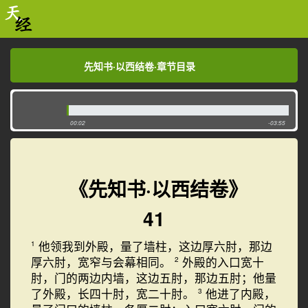
先知书·以西结卷·章节目录
先知书·以西结卷·章节目录
00:02
-03:55
《先知书·以西结卷》
41
他领我到外殿，量了墙柱，这边厚六肘，那边
1
厚六肘，宽窄与会幕相同。
外殿的入口宽十
2
肘，门的两边内墙，这边五肘，那边五肘；他量
了外殿，长四十肘，宽二十肘。
他进了内殿，
3