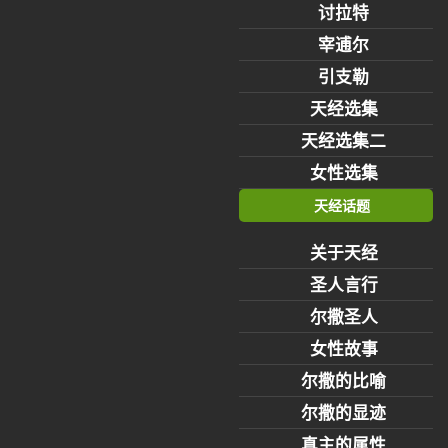
讨拉特
宰逋尔
引支勒
天经选集
天经选集二
女性选集
天经话题
关于天经
圣人言行
尔撒圣人
女性故事
尔撒的比喻
尔撒的显迹
真主的属性