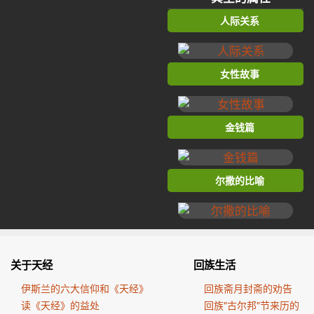
人际关系
女性故事
金钱篇
尔撒的比喻
关于天经
回族生活
伊斯兰的六大信仰和《天经》
回族斋月封斋的劝告
读《天经》的益处
回族"古尔邦"节来历的