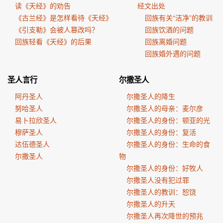
读《天经》的劝告
经文出处
《古兰经》是怎样看待《天经》
回族有关“洁净”的教训
《引支勒》会被人篡改吗？
回族饮酒的问题
回族轻看《天经》的后果
回族离婚问题
回族婚外遇的问题
圣人言行
尔撒圣人
阿丹圣人
尔撒圣人的降生
努哈圣人
尔撒圣人的母亲：麦尔彦
易卜拉欣圣人
尔撒圣人的身份：顿亚的光
穆萨圣人
尔撒圣人的身份：复活
达伍德圣人
尔撒圣人的身份：生命的食
尔撒圣人
物
尔撒圣人的身份：好牧人
尔撒圣人没有犯过罪
尔撒圣人的教训：恕饶
尔撒圣人的升天
尔撒圣人再次降世的预兆