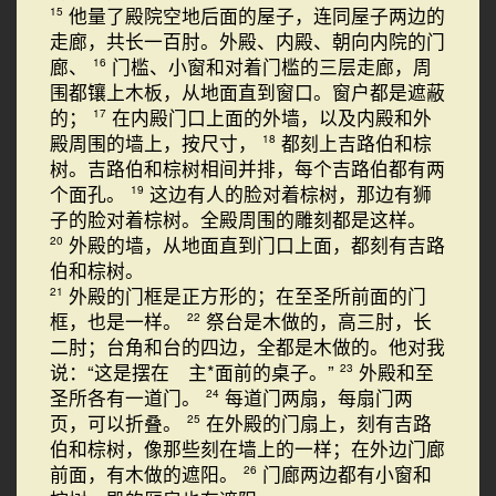
他量了殿院空地后面的屋子，连同屋子两边的
15
走廊，共长一百肘。外殿、内殿、朝向内院的门
廊、
门槛、小窗和对着门槛的三层走廊，周
16
围都镶上木板，从地面直到窗口。窗户都是遮蔽
的；
在内殿门口上面的外墙，以及内殿和外
17
殿周围的墙上，按尺寸，
都刻上吉路伯和棕
18
树。吉路伯和棕树相间并排，每个吉路伯都有两
个面孔。
这边有人的脸对着棕树，那边有狮
19
子的脸对着棕树。全殿周围的雕刻都是这样。
外殿的墙，从地面直到门口上面，都刻有吉路
20
伯和棕树。
外殿的门框是正方形的；在至圣所前面的门
21
框，也是一样。
祭台是木做的，高三肘，长
22
二肘；台角和台的四边，全都是木做的。他对我
说：“这是摆在 主*面前的桌子。”
外殿和至
23
圣所各有一道门。
每道门两扇，每扇门两
24
页，可以折叠。
在外殿的门扇上，刻有吉路
25
伯和棕树，像那些刻在墙上的一样；在外边门廊
前面，有木做的遮阳。
门廊两边都有小窗和
26