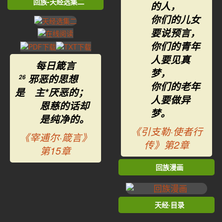
回族-天经选集二
的人，
你们的儿女
要说预言，
你们的青年
人要见真
每日箴言
梦，
邪恶的思想
26
你们的老年
是 主*厌恶的；
人要做异
恩慈的话却
梦。
是纯净的。
《引支勒·使者行
《宰逋尔·箴言》
传》第2章
第15章
回族漫画
天经·目录