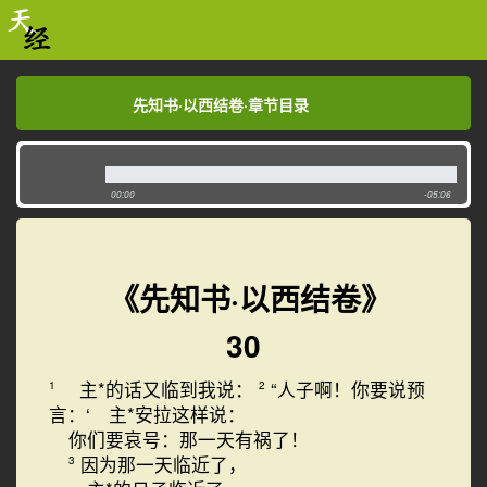
先知书·以西结卷·章节目录
先知书·以西结卷·章节目录
00:00
-05:06
《先知书·以西结卷》
30
主*的话又临到我说：
“人子啊！你要说预
1
2
言：‘ 主*安拉这样说：
你们要哀号：那一天有祸了！
因为那一天临近了，
3