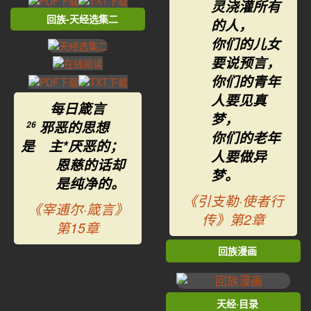
灵浇灌所有
回族-天经选集二
的人，
你们的儿女
要说预言，
你们的青年
人要见真
每日箴言
梦，
邪恶的思想
26
你们的老年
是 主*厌恶的；
人要做异
恩慈的话却
梦。
是纯净的。
《引支勒·使者行
《宰逋尔·箴言》
传》第2章
第15章
回族漫画
天经·目录