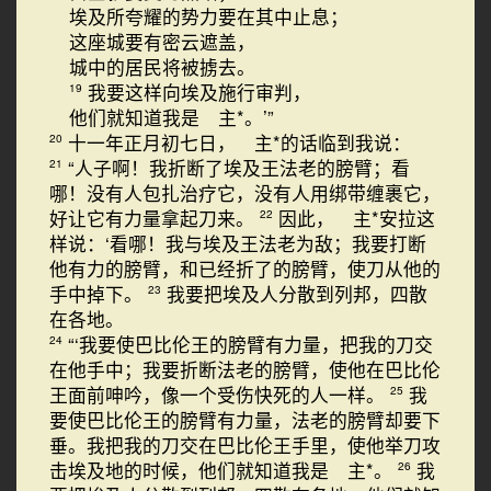
埃及所夸耀的势力要在其中止息；
这座城要有密云遮盖，
城中的居民将被掳去。
我要这样向埃及施行审判，
19
他们就知道我是 主*。’”
十一年正月初七日， 主*的话临到我说：
20
“人子啊！我折断了埃及王法老的膀臂；看
21
哪！没有人包扎治疗它，没有人用绑带缠裹它，
好让它有力量拿起刀来。
因此， 主*安拉这
22
样说：‘看哪！我与埃及王法老为敌；我要打断
他有力的膀臂，和已经折了的膀臂，使刀从他的
手中掉下。
我要把埃及人分散到列邦，四散
23
在各地。
“‘我要使巴比伦王的膀臂有力量，把我的刀交
24
在他手中；我要折断法老的膀臂，使他在巴比伦
王面前呻吟，像一个受伤快死的人一样。
我
25
要使巴比伦王的膀臂有力量，法老的膀臂却要下
垂。我把我的刀交在巴比伦王手里，使他举刀攻
击埃及地的时候，他们就知道我是 主*。
我
26