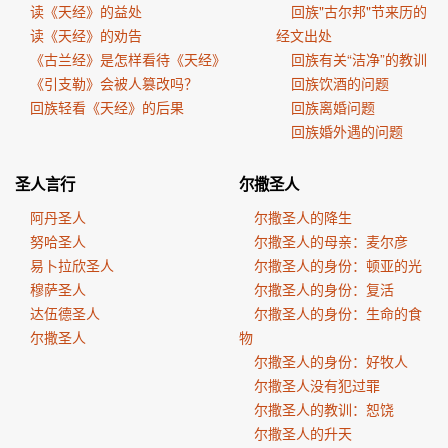
读《天经》的益处
回族"古尔邦"节来历的
读《天经》的劝告
经文出处
《古兰经》是怎样看待《天经》
回族有关“洁净”的教训
《引支勒》会被人篡改吗？
回族饮酒的问题
回族轻看《天经》的后果
回族离婚问题
回族婚外遇的问题
圣人言行
尔撒圣人
阿丹圣人
尔撒圣人的降生
努哈圣人
尔撒圣人的母亲：麦尔彦
易卜拉欣圣人
尔撒圣人的身份：顿亚的光
穆萨圣人
尔撒圣人的身份：复活
达伍德圣人
尔撒圣人的身份：生命的食
尔撒圣人
物
尔撒圣人的身份：好牧人
尔撒圣人没有犯过罪
尔撒圣人的教训：恕饶
尔撒圣人的升天