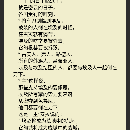
主*的日子临近了，
就是密云的日子，
各国受罚的时刻。
将有刀剑临到埃及，
4
被杀的人倒在埃及的时候，
在古实就有痛苦；
埃及的财富要被夺去，
它的根基要被拆毁。
古实人、弗人、路德人、
5
所有的外族人、吕彼亚人，
以及与埃及结盟的人，都要与埃及人一起倒在
刀下。
主*这样说：
6
那些支持埃及的要倾覆，
埃及所夸耀的势力要衰落。
从密夺到色弗尼，
他们都要倒在刀下；
这是 主*安拉说的：
埃及将成为荒地中的荒地，
7
它的城将成为废城中的废城。