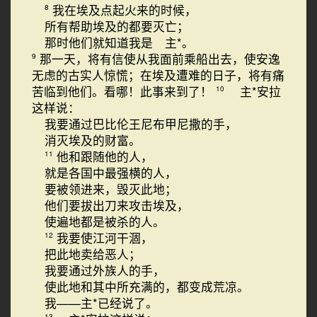
我在埃及点起火来的时候，
8
所有帮助埃及的都要灭亡；
那时他们就知道我是 主*。
那一天，将有信使从我面前乘船出去，使安逸
9
无虑的古实人惊慌；在埃及遭难的日子，将有痛
苦临到他们。看哪！此事来到了！
主*安拉
10
这样说：
我要通过巴比伦王尼布甲尼撒的手，
消灭埃及的财富。
他和跟随他的人，
11
就是各国中最强横的人，
要被领进来，毁灭此地；
他们要拔出刀来攻击埃及，
使遍地都是被杀的人。
我要使江河干涸，
12
把此地卖给恶人；
我要通过外族人的手，
使此地和其中所充满的，都变成荒凉。
我——主*已经说了。
13