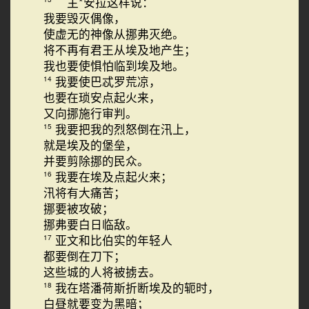
主*安拉这样说：
我要毁灭偶像，
使虚无的神像从挪弗灭绝。
将不再有君王从埃及地产生；
我也要使惧怕临到埃及地。
我要使巴忒罗荒凉，
14
也要在琐安点起火来，
又向挪施行审判。
我要把我的烈怒倒在汛上，
15
就是埃及的堡垒，
并要剪除挪的民众。
我要在埃及点起火来；
16
汛将有大痛苦；
挪要被攻破；
挪弗要白日临敌。
亚文和比伯实的年轻人
17
都要倒在刀下；
这些城的人将被掳去。
我在塔潘荷斯折断埃及的轭时，
18
白昼就要变为黑暗；